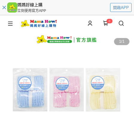
媽媽好線上購
開啟APP
立刻使用官方APP
0
1
/
1