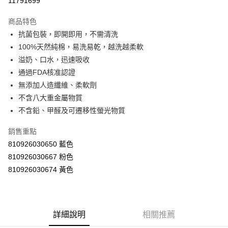
11791699
LINE Pay
商品特色
Apple Pay
抗菌包裝，即開即用，不需清洗
100%天然純棉，易洗易乾，越洗越柔軟
街口支付
溢奶、口水，迅速吸收
悠遊付
通過FDA核准認證
無添加人造纖維、柔軟劑
Google Pay
不含八大重金屬物質
AFTEE先享後付
不含鉛、甲醛及可遷移性螢光物質
相關說明
銷售重點
【關於「AFTEE先享後付」】
ATM付款
AFTEE先享後付是「在收到商品之後才付款」的支付方式。 讓您購物簡單
810926030650 藍色
便利好安心！
810926030667 粉色
１．簡單：不需註冊會員、不需綁卡、不需儲值。
運送方式
２．便利：只要手機號碼，簡訊認證，即可結帳。
810926030674 黃色
３．安心：先確認商品／服務後，再付款。
全家取貨付款
每筆NT$60，滿NT$590(含以上)免運費
【「AFTEE先享後付」結帳流程】
１．於結帳方式選擇「AFTEE先享後付」後，將跳轉至「AFTEE先享後付」
付款後全家取貨
結帳頁面，進行簡訊認證並確認金額後，即可完成結帳。
詳細說明
相關推薦
２．訂單成立數日內，您將收到繳費通知簡訊。
每筆NT$60，滿NT$590(含以上)免運費