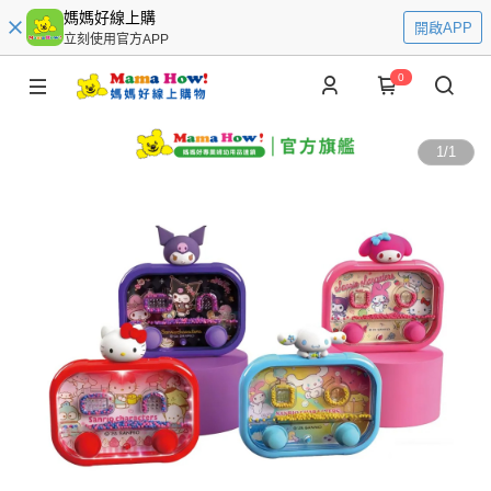
媽媽好線上購
開啟APP
立刻使用官方APP
0
1
/
1