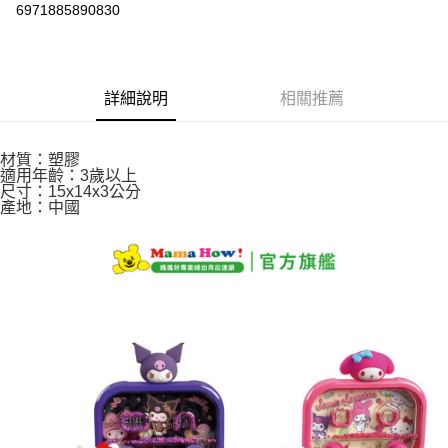
Apple Pay
6971885890830
街口支付
悠遊付
詳細說明
相關推薦
Google Pay
AFTEE先享後付
材質：塑膠
適用年齡：3歲以上
相關說明
尺寸：15x14x3公分
【關於「AFTEE先享後付」】
產地：中國
ATM付款
AFTEE先享後付是「在收到商品之後才付款」的支付方式。 讓您購物簡單
便利好安心！
１．簡單：不需註冊會員、不需綁卡、不需儲值。
運送方式
２．便利：只要手機號碼，簡訊認證，即可結帳。
３．安心：先確認商品／服務後，再付款。
全家取貨付款
每筆NT$60，滿NT$590(含以上)免運費
【「AFTEE先享後付」結帳流程】
１．於結帳方式選擇「AFTEE先享後付」後，將跳轉至「AFTEE先享後付」
付款後全家取貨
結帳頁面，進行簡訊認證並確認金額後，即可完成結帳。
２．訂單成立數日內，您將收到繳費通知簡訊。
每筆NT$60，滿NT$590(含以上)免運費
３．收到繳費通知簡訊後14天內，點擊此簡訊中的連結，可透過四大超商／
ATM／網路銀行／等多元方式進行付款，方視為交易完成。
7-11取貨付款
※ 請注意：結帳手續完成當下不需立刻繳費，但若您需要取消訂單，請聯絡