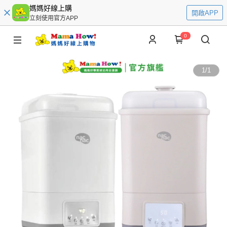
媽媽好線上購
開啟APP
立刻使用官方APP
0
1
/
1