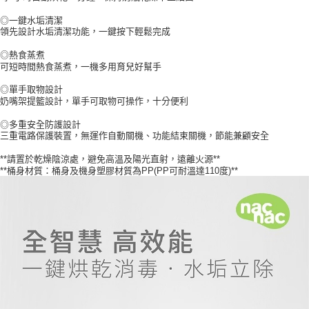
※ 請注意：結帳手續完成當下不需立刻繳費，但若您需要取消訂單，請聯絡
購買商品的店家。未經商家同意取消之訂單仍視為有效，需透過AFTEE先享
◎一鍵水垢清潔
後付繳納相關費用。
領先設計水垢清潔功能，一鍵按下輕鬆完成
※ 交易是否成功請以「AFTEE先享後付 」之結帳頁面顯示為準，若有關於
是否繳費成功／繳費後需取消欲退款等相關疑問，請聯繫「AFTEE先享後付
◎熱食蒸煮
可短時間熱食蒸煮，一機多用育兒好幫手
客戶支援中心」
https://netprotections.freshdesk.com/support/home
◎單手取物設計
【注意事項】
奶嘴架提籃設計，單手可取物可操作，十分便利
１．透過由恩沛科技股份有限公司提供之「AFTEE先享後付」服務完成之交
易，需依本服務之必要範圍內提供個人資料，並將交易相關給付款項請求債
◎多重安全防護設計
權轉讓予恩沛科技股份有限公司。
三重電路保護裝置，無運作自動關機、功能結束關機，節能兼顧安全
２．關於個人資料處理事宜，請瀏覽以下網址：
https://aftee.tw/terms/#terms3
**請置於乾燥陰涼處，避免高溫及陽光直射，遠離火源**
３．未成年的使用者請事先徵得法定代理人或監護人之同意方可使用
**桶身材質：桶身及機身塑膠材質為PP(PP可耐溫達110度)**
「AFTEE先享後付」，若未經同意申辦者引起之損失，本公司不負相關責
任。
４．使用「AFTEE先享後付」時，將依據個別帳號之用戶狀況，依本公司即
時審查核予不同之上限額度；若仍有額度不足之情形，本公司將視審查結果
請求用戶進行身份認證。
５．嚴禁一人註冊多個帳號或使用他人資訊註冊。若發現惡意使用之情形，
恩沛科技股份有限公司將有權停止該用戶之使用額度並採取法律行動。