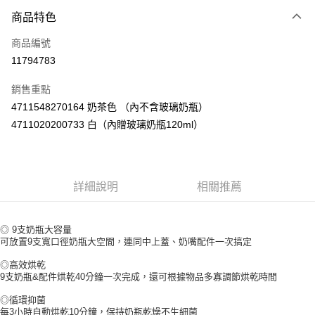
商品特色
Apple Pay
商品編號
街口支付
11794783
悠遊付
銷售重點
Google Pay
4711548270164 奶茶色 （內不含玻璃奶瓶）
AFTEE先享後付
4711020200733 白（內贈玻璃奶瓶120ml）
相關說明
【關於「AFTEE先享後付」】
ATM付款
AFTEE先享後付是「在收到商品之後才付款」的支付方式。 讓您購物簡單
便利好安心！
詳細說明
相關推薦
１．簡單：不需註冊會員、不需綁卡、不需儲值。
運送方式
２．便利：只要手機號碼，簡訊認證，即可結帳。
３．安心：先確認商品／服務後，再付款。
宅配
◎ 9支奶瓶大容量
可放置9支寬口徑奶瓶大空間，連同中上蓋、奶嘴配件一次搞定
每筆NT$100，滿NT$590(含以上)免運費
【「AFTEE先享後付」結帳流程】
１．於結帳方式選擇「AFTEE先享後付」後，將跳轉至「AFTEE先享後付」
◎高效烘乾
離島宅配
結帳頁面，進行簡訊認證並確認金額後，即可完成結帳。
9支奶瓶&配件烘乾40分鐘一次完成，還可根據物品多寡調節烘乾時間
２．訂單成立數日內，您將收到繳費通知簡訊。
每筆NT$150，滿NT$890(含以上)免運費
３．收到繳費通知簡訊後14天內，點擊此簡訊中的連結，可透過四大超商／
◎循環抑菌
ATM／網路銀行／等多元方式進行付款，方視為交易完成。
每3小時自動烘乾10分鐘，保持奶瓶乾燥不生細菌