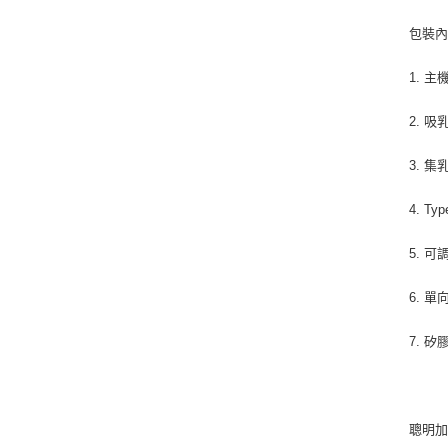
包裝
1. 主
2. 吸
3. 集
4. T
5. 
6. 
7. 
聰明