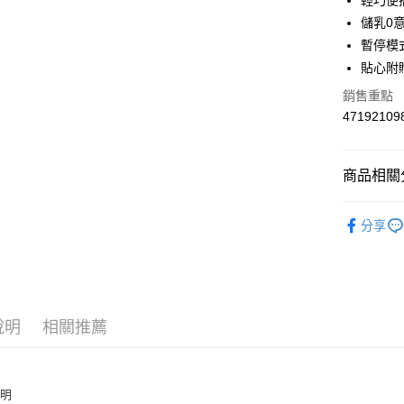
輕巧便
ATM付款
AFTEE
儲乳0
便利好安
暫停模
１．簡單
２．便利
貼心附
運送方式
３．安心
銷售重點
宅配
【「AFT
47192109
每筆NT$1
１．於結帳
付」結帳
離島宅配
２．訂單
商品相關分
３．收到繳
每筆NT$1
／ATM／
※ 請注意
孕媽咪專
絡購買商品
分享
先享後付
※ 交易是
是否繳費成
付客戶支
【注意事
說明
相關推薦
１．透過由
交易，需
求債權轉
２．關於
說明
https://aft