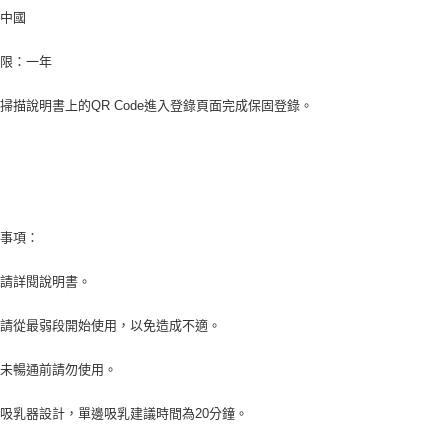
：中國
期限：一年
掃描說明書上的QR Code進入登錄頁面完成保固登錄。
意事項：
前請詳閱說明書。
時請從最弱段開始使用，以免造成不適。
尚未暢通前請勿使用。
吸乳器設計，單邊吸乳建議時間為20分鐘。