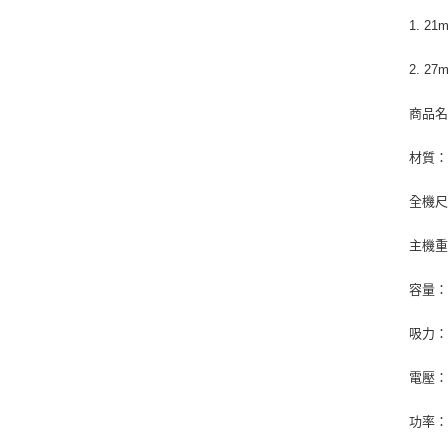
1. 
2. 2
商品名
材質：
全機尺寸
主機重
容量：
吸力：
電壓：1
功率：