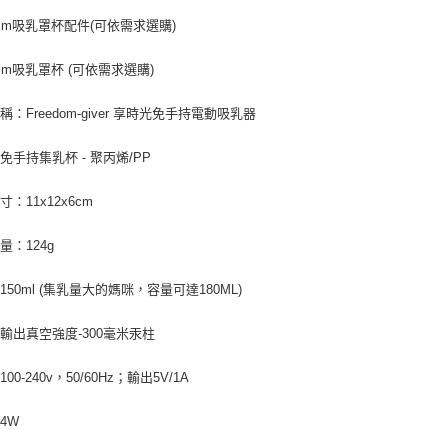
21mm吸乳罩杯配件(可依需求選購)
7mm吸乳罩杯 (可依需求選購)
稱：Freedom-giver 享時光免手持電動吸乳器
免手持集乳杯 - 聚丙烯/PP
：11x12x6cm
量：124g
150ml (集乳量大的媽咪，容量可達180ML)
輸出真空強度-300毫米汞柱
00-240v，50/60Hz；輸出5V/1A
4W