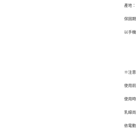
產地
保固
以手機
※注
使用
使用
乳線
依電動