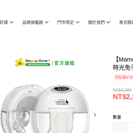
好康
品牌旗艦館
門市限定
關於我們
育兒精
【Mamm
時光免
宅配滿NT$
NT$3,280
NT$2,
數量