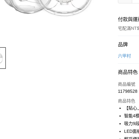
付款與運
宅配滿NT$
付款方式
品牌
信用卡一
六甲村
LINE Pay
商品特色
Apple Pay
商品編號
街口支付
11798528
商品特色
悠遊付
【貼心
Google Pa
智能4
吸力9
AFTEE先
LED
相關說明
【關於「A