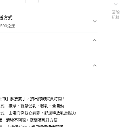
清除
紀錄
送方式
590免運
次付款
上市】解放雙手，擠出妳的寶貴時間！
y
模式－按摩、智慧促乳、吸乳、全自動
段式－由淺而深隨心調節，舒適釋放乳房壓力
享後付
面板－清晰不刺眼，夜間哺乳好方便
FTEE先享後付」】