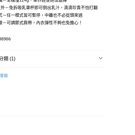
攜－主機僅124g，業界輕便絕佳選擇
先享後付是「在收到商品之後才付款」的支付方式。 讓您購物簡單
意外－免拆吸乳罩杯即可倒出乳汁，滴滴珍貴不怕打翻
心！
式－任一模式皆可暫停，中離也不必從頭來過
：不需註冊會員、不需綁卡、不需儲值。
：只要手機號碼，簡訊認證，即可結帳。
贈－可調節式肩帶，內衣彈性不夠也免擔心！
：先確認商品／服務後，再付款。
EE先享後付」結帳流程】
88966
00，滿NT$590(含以上)免運費
方式選擇「AFTEE先享後付」後，將跳轉至「AFTEE先享後
頁面，進行簡訊認證並確認金額後，即可完成結帳。
成立數日內，您將收到繳費通知簡訊。
類 (1)
費通知簡訊後14天內，點擊此簡訊中的連結，可透過四大超商
50，滿NT$890(含以上)免運費
網路銀行／等多元方式進行付款，方視為交易完成。
：結帳手續完成當下不需立刻繳費，但若您需要取消訂單，請聯
區
集乳器｜吸乳器｜配件
的店家。未經商家同意取消之訂單仍視為有效，需透過AFTEE
客服
繳納相關費用。
否成功請以「AFTEE先享後付 」之結帳頁面顯示為準，若有關於
功／繳費後需取消欲退款等相關疑問，請聯繫「AFTEE先享後
援中心」
https://netprotections.freshdesk.com/support/home
項】
恩沛科技股份有限公司提供之「AFTEE先享後付」服務完成之
依本服務之必要範圍內提供個人資料，並將交易相關給付款項請
讓予恩沛科技股份有限公司。
個人資料處理事宜，請瀏覽以下網址：
ee.tw/terms/#terms3