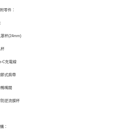
３．未成
內附零件：
「AFTE
任。
４．使用「
機
即時審查
結果請求
乳罩杯(24mm)
５．嚴禁
形，恩沛
動。
乳杯
ype-C充電線
可調節式肩帶
單向鴨嘴閥
矽膠防逆流膜杯
加購：