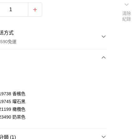
清除
紀錄
送方式
590免運
次付款
019738 香檳色
019745 曜石黑
021199 橄欖色
023490 奶茶色
y
類 (1)
享後付