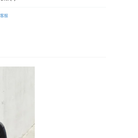
嬰兒手推車
FTEE先享後付」】
客服
先享後付是「在收到商品之後才付款」的支付方式。 讓您購物簡單
心！
：不需註冊會員、不需綁卡、不需儲值。
：只要手機號碼，簡訊認證，即可結帳。
：先確認商品／服務後，再付款。
EE先享後付」結帳流程】
00，滿NT$590(含以上)免運費
方式選擇「AFTEE先享後付」後，將跳轉至「AFTEE先享後
頁面，進行簡訊認證並確認金額後，即可完成結帳。
成立數日內，您將收到繳費通知簡訊。
費通知簡訊後14天內，點擊此簡訊中的連結，可透過四大超商
50，滿NT$890(含以上)免運費
網路銀行／等多元方式進行付款，方視為交易完成。
：結帳手續完成當下不需立刻繳費，但若您需要取消訂單，請聯
的店家。未經商家同意取消之訂單仍視為有效，需透過AFTEE
繳納相關費用。
否成功請以「AFTEE先享後付 」之結帳頁面顯示為準，若有關於
功／繳費後需取消欲退款等相關疑問，請聯繫「AFTEE先享後
援中心」
https://netprotections.freshdesk.com/support/home
項】
恩沛科技股份有限公司提供之「AFTEE先享後付」服務完成之
依本服務之必要範圍內提供個人資料，並將交易相關給付款項請