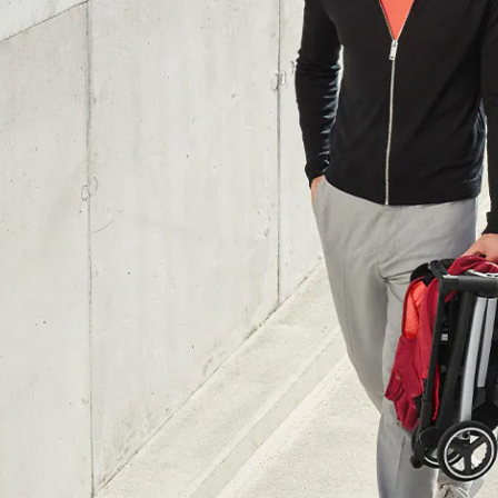
求債權轉
２．關於
https://aft
３．未成
「AFTE
任。
４．使用「
即時審查
結果請求
５．嚴禁
形，恩沛
動。