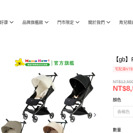
好康
品牌旗艦館
門市限定
關於我們
育兒精
【gb】
宅配滿NT$
NT$12,50
NT$8,
顏色
香檳色
數量