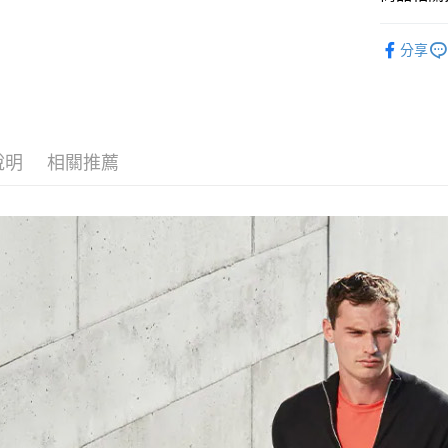
相關說明
汽座推車
【關於「A
分享
ATM付款
AFTEE
便利好安
１．簡單
２．便利
運送方式
３．安心
宅配
說明
相關推薦
【「AFT
每筆NT$1
１．於結帳
付」結帳
離島宅配
２．訂單
３．收到繳
每筆NT$1
／ATM／
※ 請注意
絡購買商品
先享後付
※ 交易是
是否繳費成
付客戶支
【注意事
１．透過由
交易，需