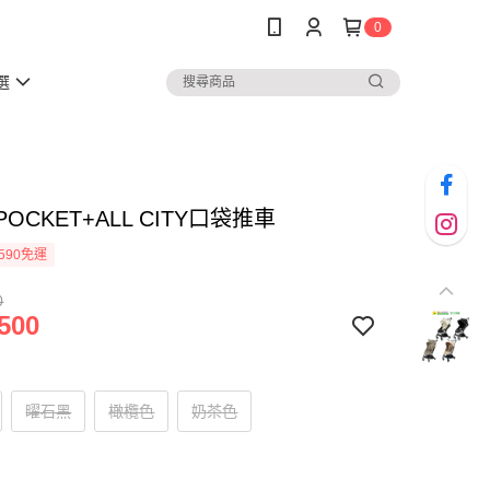
0
選
POCKET+ALL CITY口袋推車
590免運
0
500
曜石黑
橄欖色
奶茶色