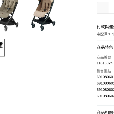
付款與運
宅配滿NT$
付款方式
商品特色
信用卡一
商品編號
11815924
LINE Pay
銷售重點
Apple Pay
6910806
6910806
街口支付
6910806
悠遊付
6910806
Google Pa
商品相關分
AFTEE先