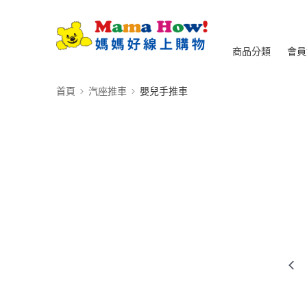
商品分類
會員
首頁
汽座推車
嬰兒手推車