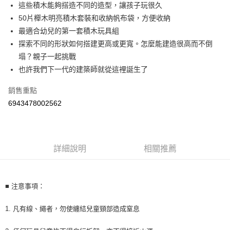
街口支付
這些積木能夠搭造不同的造型，讓孩子玩很久
50片櫸木明亮積木套裝和收納帆布袋，方便收納
悠遊付
最適合幼兒的第一套積木玩具組
Google Pay
探索不同的形狀如何搭建更高或更寬。怎麼能建造很高而不倒
塌？親子一起挑戰
AFTEE先享後付
也許我們下一代的建築師就從這裡誕生了
相關說明
【關於「AFTEE先享後付」】
銷售重點
ATM付款
AFTEE先享後付是「在收到商品之後才付款」的支付方式。 讓您購物簡單
便利好安心！
6943478002562
１．簡單：不需註冊會員、不需綁卡、不需儲值。
運送方式
２．便利：只要手機號碼，簡訊認證，即可結帳。
３．安心：先確認商品／服務後，再付款。
宅配
每筆NT$100，滿NT$590(含以上)免運費
詳細說明
相關推薦
【「AFTEE先享後付」結帳流程】
１．於結帳方式選擇「AFTEE先享後付」後，將跳轉至「AFTEE先享後付」
離島宅配
結帳頁面，進行簡訊認證並確認金額後，即可完成結帳。
２．訂單成立數日內，您將收到繳費通知簡訊。
每筆NT$150，滿NT$890(含以上)免運費
３．收到繳費通知簡訊後14天內，點擊此簡訊中的連結，可透過四大超商／
■ 注意事項：
ATM／網路銀行／等多元方式進行付款，方視為交易完成。
※ 請注意：結帳手續完成當下不需立刻繳費，但若您需要取消訂單，請聯絡
1. 凡有線、繩者，勿使纏結兒童頸部造成窒息
購買商品的店家。未經商家同意取消之訂單仍視為有效，需透過AFTEE先享
後付繳納相關費用。