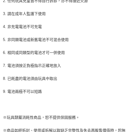
2. 任何玩具兒童皆不得自行拆卸，亦不得接近火源
※ 交易是否成功請以「AFTEE先享後付 」之結帳頁面顯示為準，若有關於
是否繳費成功／繳費後需取消欲退款等相關疑問，請聯繫「AFTEE先享後付
客戶支援中心」
https://netprotections.freshdesk.com/support/home
3. 請在成年人監護下使用
【注意事項】
4. 非充電電池不可充電
１．透過由恩沛科技股份有限公司提供之「AFTEE先享後付」服務完成之交
易，需依本服務之必要範圍內提供個人資料，並將交易相關給付款項請求債
權轉讓予恩沛科技股份有限公司。
5. 非同類電池或新舊電池不可混合使用
２．關於個人資料處理事宜，請瀏覽以下網址：
https://aftee.tw/terms/#terms3
6. 相同或同類型的電池才可一併使用
３．未成年的使用者請事先徵得法定代理人或監護人之同意方可使用
「AFTEE先享後付」，若未經同意申辦者引起之損失，本公司不負相關責
任。
7. 電池須按正負極指示正確地放入
４．使用「AFTEE先享後付」時，將依據個別帳號之用戶狀況，依本公司即
時審查核予不同之上限額度；若仍有額度不足之情形，本公司將視審查結果
8. 已耗盡的電池須由玩具中取出
請求用戶進行身份認證。
５．嚴禁一人註冊多個帳號或使用他人資訊註冊。若發現惡意使用之情形，
恩沛科技股份有限公司將有權停止該用戶之使用額度並採取法律行動。
9. 電池兩極不可以短路
※玩具隸屬消耗性商品，恕不提供保固服務。
※商品如經拆封、使用或拆解以致缺乏完整性及失去再販售價值時，恕無