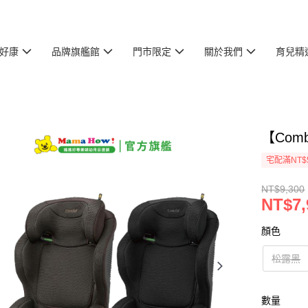
好康
品牌旗艦館
門市限定
關於我們
育兒精
【Combi
宅配滿NT$
NT$9,300
NT$7,
顏色
松露黑
數量