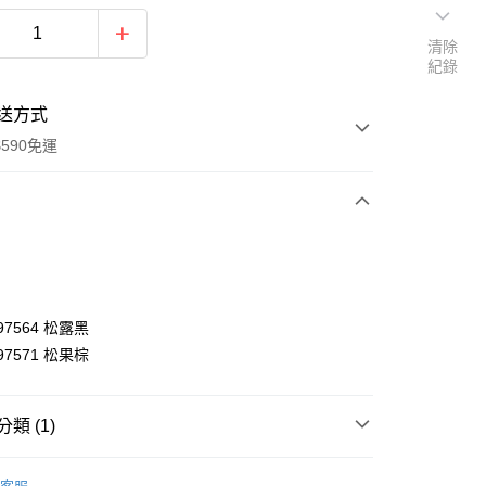
清除
紀錄
送方式
590免運
次付款
197564 松露黑
197571 松果棕
類 (1)
y
汽車安全座椅
享後付