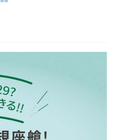
客服
FTEE先享後付」】
先享後付是「在收到商品之後才付款」的支付方式。 讓您購物簡單
心！
：不需註冊會員、不需綁卡、不需儲值。
：只要手機號碼，簡訊認證，即可結帳。
：先確認商品／服務後，再付款。
EE先享後付」結帳流程】
00，滿NT$590(含以上)免運費
方式選擇「AFTEE先享後付」後，將跳轉至「AFTEE先享後
頁面，進行簡訊認證並確認金額後，即可完成結帳。
成立數日內，您將收到繳費通知簡訊。
費通知簡訊後14天內，點擊此簡訊中的連結，可透過四大超商
50，滿NT$890(含以上)免運費
網路銀行／等多元方式進行付款，方視為交易完成。
：結帳手續完成當下不需立刻繳費，但若您需要取消訂單，請聯
的店家。未經商家同意取消之訂單仍視為有效，需透過AFTEE
繳納相關費用。
否成功請以「AFTEE先享後付 」之結帳頁面顯示為準，若有關於
功／繳費後需取消欲退款等相關疑問，請聯繫「AFTEE先享後
援中心」
https://netprotections.freshdesk.com/support/home
項】
恩沛科技股份有限公司提供之「AFTEE先享後付」服務完成之
依本服務之必要範圍內提供個人資料，並將交易相關給付款項請