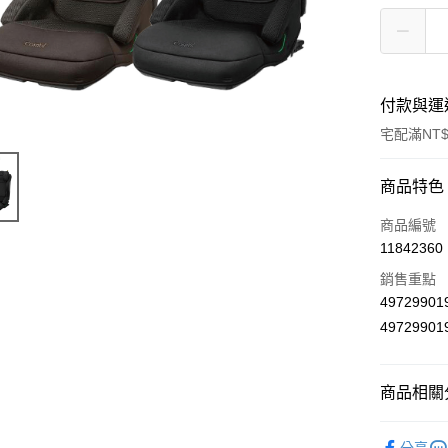
付款與運
宅配滿NT$
付款方式
商品特色
信用卡一
商品編號
11842360
LINE Pay
銷售重點
Apple Pay
4972990
4972990
街口支付
悠遊付
商品相關分
Google Pa
汽座推車
AFTEE先