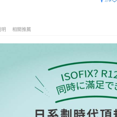
分享
相關說明
【關於「A
ATM付款
AFTEE
便利好安
１．簡單
說明
相關推薦
２．便利
運送方式
３．安心
宅配
【「AFT
每筆NT$1
１．於結帳
付」結帳
離島宅配
２．訂單
３．收到繳
每筆NT$1
／ATM／
※ 請注意
絡購買商品
先享後付
※ 交易是
是否繳費成
付客戶支
【注意事
１．透過由
交易，需