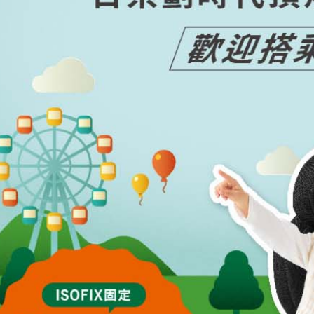
求債權轉
２．關於
https://aft
３．未成
「AFTE
任。
４．使用「
即時審查
結果請求
５．嚴禁
形，恩沛
動。