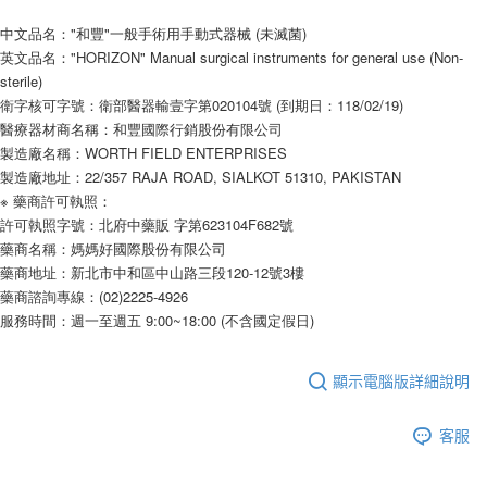
後付繳納相關費用。
付款後7-11取貨
※ 交易是否成功請以「AFTEE先享後付 」之結帳頁面顯示為準，若有關於
中文品名："和豐"一般手術用手動式器械 (未滅菌)
是否繳費成功／繳費後需取消欲退款等相關疑問，請聯繫「AFTEE先享後付
英文品名："HORIZON" Manual surgical instruments for general use (Non-
每筆NT$60，滿NT$590(含以上)免運費
客戶支援中心」
https://netprotections.freshdesk.com/support/home
sterile)
宅配
衛字核可字號：衛部醫器輸壹字第020104號 (到期日：118/02/19)
【注意事項】
醫療器材商名稱：和豐國際行銷股份有限公司
１．透過由恩沛科技股份有限公司提供之「AFTEE先享後付」服務完成之交
每筆NT$100，滿NT$590(含以上)免運費
易，需依本服務之必要範圍內提供個人資料，並將交易相關給付款項請求債
製造廠名稱：WORTH FIELD ENTERPRISES
權轉讓予恩沛科技股份有限公司。
離島宅配
製造廠地址：22/357 RAJA ROAD, SIALKOT 51310, PAKISTAN
２．關於個人資料處理事宜，請瀏覽以下網址：
每筆NT$150，滿NT$890(含以上)免運費
※ 藥商許可執照：
https://aftee.tw/terms/#terms3
許可執照字號：北府中藥販 字第623104F682號
３．未成年的使用者請事先徵得法定代理人或監護人之同意方可使用
「AFTEE先享後付」，若未經同意申辦者引起之損失，本公司不負相關責
藥商名稱：媽媽好國際股份有限公司
任。
藥商地址：新北市中和區中山路三段120-12號3樓
４．使用「AFTEE先享後付」時，將依據個別帳號之用戶狀況，依本公司即
藥商諮詢專線：(02)2225-4926
時審查核予不同之上限額度；若仍有額度不足之情形，本公司將視審查結果
服務時間：週一至週五 9:00~18:00 (不含國定假日)
請求用戶進行身份認證。
５．嚴禁一人註冊多個帳號或使用他人資訊註冊。若發現惡意使用之情形，
恩沛科技股份有限公司將有權停止該用戶之使用額度並採取法律行動。
顯示電腦版詳細說明
客服