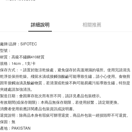
街口支付
悠遊付
詳細說明
相關推薦
Google Pay
AFTEE先享後付
廠牌/品牌：SIFOTEC
相關說明
型號：
【關於「AFTEE先享後付」】
材質：高級不鏽鋼410材質
ATM付款
AFTEE先享後付是「在收到商品之後才付款」的支付方式。 讓您購物簡單
規格：14cm，1支/卡
便利好安心！
保存方式：‧請置於陰涼乾燥處，避免儲存於高溫潮濕的場所。使用完請清洗
１．簡單：不需註冊會員、不需綁卡、不需儲值。
運送方式
乾淨並保持乾燥。殘留水漬或接觸強酸鹼可能導致生鏽，請小心使用。食物剪
２．便利：只要手機號碼，簡訊認證，即可結帳。
３．安心：先確認商品／服務後，再付款。
因常接觸油漬及酸鹼物質，若清潔或乾燥不夠可能易藏污垢導致生鏽，特別是
全家取貨付款
夾縫處請加強清洗。
每筆NT$60，滿NT$590(含以上)免運費
【「AFTEE先享後付」結帳流程】
製造日期：會因庫存批次而有所不同，請詳見產品包裝標示。
１．於結帳方式選擇「AFTEE先享後付」後，將跳轉至「AFTEE先享後付」
有效期間(或保存期限)：本商品無保存期限，若使用頻繁，請定期更換。
付款後全家取貨
結帳頁面，進行簡訊認證並確認金額後，即可完成結帳。
消費者使用前應詳閱產品包裝資訊或說明書。
２．訂單成立數日內，您將收到繳費通知簡訊。
每筆NT$60，滿NT$590(含以上)免運費
３．收到繳費通知簡訊後14天內，點擊此簡訊中的連結，可透過四大超商／
退貨說明：除商品本身有瑕疵可辦理退貨，商品外包裝一經損毀即不可退貨。
ATM／網路銀行／等多元方式進行付款，方視為交易完成。
保固：無
7-11取貨付款
※ 請注意：結帳手續完成當下不需立刻繳費，但若您需要取消訂單，請聯絡
產地：PAKISTAN
每筆NT$60，滿NT$590(含以上)免運費
購買商品的店家。未經商家同意取消之訂單仍視為有效，需透過AFTEE先享