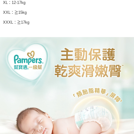
XL：12-17kg
XXL：≧15kg
XXXL：≧17kg