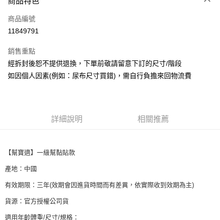
商品特色
信用卡一次付款
商品編號
LINE Pay
11849791
Apple Pay
銷售重點
街口支付
經拆封後恕不提供退換，下單前敬請留意下訂的尺寸/階段
如因個人因素(例如：尿布尺寸買錯)，需自行負擔來回物流費
悠遊付
Google Pay
AFTEE先享後付
詳細說明
相關推薦
相關說明
【關於「AFTEE先享後付」】
ATM付款
AFTEE先享後付是「在收到商品之後才付款」的支付方式。 讓您購物簡單
【幫寶適】一級幫黏貼款
便利好安心！
１．簡單：不需註冊會員、不需綁卡、不需儲值。
產地：中國
運送方式
２．便利：只要手機號碼，簡訊認證，即可結帳。
３．安心：先確認商品／服務後，再付款。
有效期限：三年(效期會因進貨時間而有差異，依實際收到效期為主)
宅配
每筆NT$100，滿NT$590(含以上)免運費
【「AFTEE先享後付」結帳流程】
貨源：官方授權公司貨
１．於結帳方式選擇「AFTEE先享後付」後，將跳轉至「AFTEE先享後付」
適用年齡體重/尺寸/規格：
離島宅配
結帳頁面，進行簡訊認證並確認金額後，即可完成結帳。