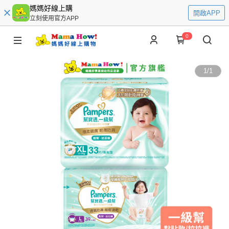
媽媽好線上購
開啟APP
立刻使用官方APP
0
1
/
1