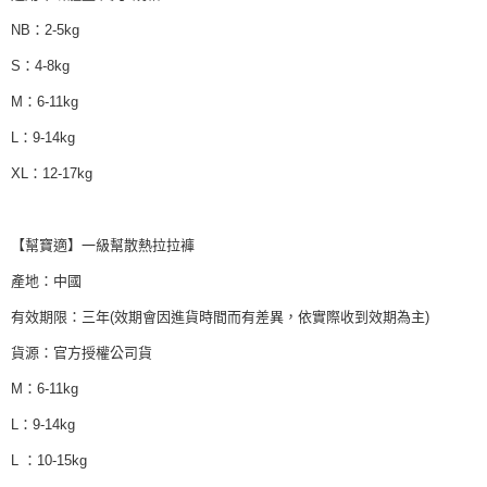
２．訂單成立數日內，您將收到繳費通知簡訊。
每筆NT$150，滿NT$890(含以上)免運費
NB：2-5kg
３．收到繳費通知簡訊後14天內，點擊此簡訊中的連結，可透過四大超商／
ATM／網路銀行／等多元方式進行付款，方視為交易完成。
S：4-8kg
※ 請注意：結帳手續完成當下不需立刻繳費，但若您需要取消訂單，請聯絡
購買商品的店家。未經商家同意取消之訂單仍視為有效，需透過AFTEE先享
M：6-11kg
後付繳納相關費用。
※ 交易是否成功請以「AFTEE先享後付 」之結帳頁面顯示為準，若有關於
L：9-14kg
是否繳費成功／繳費後需取消欲退款等相關疑問，請聯繫「AFTEE先享後付
客戶支援中心」
https://netprotections.freshdesk.com/support/home
XL：12-17kg
【注意事項】
１．透過由恩沛科技股份有限公司提供之「AFTEE先享後付」服務完成之交
【幫寶適】一級幫散熱拉拉褲
易，需依本服務之必要範圍內提供個人資料，並將交易相關給付款項請求債
權轉讓予恩沛科技股份有限公司。
產地：中國
２．關於個人資料處理事宜，請瀏覽以下網址：
https://aftee.tw/terms/#terms3
有效期限：三年(效期會因進貨時間而有差異，依實際收到效期為主)
３．未成年的使用者請事先徵得法定代理人或監護人之同意方可使用
「AFTEE先享後付」，若未經同意申辦者引起之損失，本公司不負相關責
貨源：官方授權公司貨
任。
４．使用「AFTEE先享後付」時，將依據個別帳號之用戶狀況，依本公司即
M：6-11kg
時審查核予不同之上限額度；若仍有額度不足之情形，本公司將視審查結果
L：9-14kg
請求用戶進行身份認證。
５．嚴禁一人註冊多個帳號或使用他人資訊註冊。若發現惡意使用之情形，
L ：10-15kg
恩沛科技股份有限公司將有權停止該用戶之使用額度並採取法律行動。