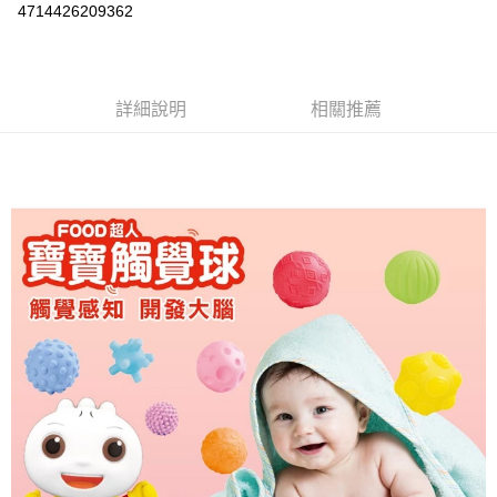
Apple Pay
4714426209362
街口支付
悠遊付
詳細說明
相關推薦
Google Pay
AFTEE先享後付
相關說明
【關於「AFTEE先享後付」】
ATM付款
AFTEE先享後付是「在收到商品之後才付款」的支付方式。 讓您購物簡單
便利好安心！
１．簡單：不需註冊會員、不需綁卡、不需儲值。
運送方式
２．便利：只要手機號碼，簡訊認證，即可結帳。
３．安心：先確認商品／服務後，再付款。
全家取貨付款
每筆NT$60，滿NT$590(含以上)免運費
【「AFTEE先享後付」結帳流程】
１．於結帳方式選擇「AFTEE先享後付」後，將跳轉至「AFTEE先享後付」
付款後全家取貨
結帳頁面，進行簡訊認證並確認金額後，即可完成結帳。
２．訂單成立數日內，您將收到繳費通知簡訊。
每筆NT$60，滿NT$590(含以上)免運費
３．收到繳費通知簡訊後14天內，點擊此簡訊中的連結，可透過四大超商／
ATM／網路銀行／等多元方式進行付款，方視為交易完成。
7-11取貨付款
※ 請注意：結帳手續完成當下不需立刻繳費，但若您需要取消訂單，請聯絡