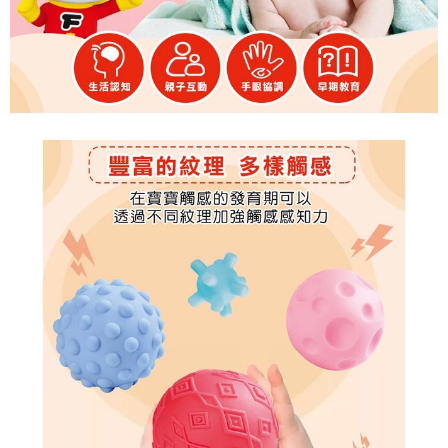
每筆NT$60，滿NT$590(含以上)免運費
購買商品的店家。未經商家同意取消之訂單仍視為有效，需透過AFTEE先享
後付繳納相關費用。
付款後7-11取貨
※ 交易是否成功請以「AFTEE先享後付 」之結帳頁面顯示為準，若有關於
是否繳費成功／繳費後需取消欲退款等相關疑問，請聯繫「AFTEE先享後付
每筆NT$60，滿NT$590(含以上)免運費
客戶支援中心」
https://netprotections.freshdesk.com/support/home
宅配
【注意事項】
１．透過由恩沛科技股份有限公司提供之「AFTEE先享後付」服務完成之交
每筆NT$100，滿NT$590(含以上)免運費
易，需依本服務之必要範圍內提供個人資料，並將交易相關給付款項請求債
權轉讓予恩沛科技股份有限公司。
離島宅配
２．關於個人資料處理事宜，請瀏覽以下網址：
每筆NT$150，滿NT$890(含以上)免運費
https://aftee.tw/terms/#terms3
３．未成年的使用者請事先徵得法定代理人或監護人之同意方可使用
「AFTEE先享後付」，若未經同意申辦者引起之損失，本公司不負相關責
任。
４．使用「AFTEE先享後付」時，將依據個別帳號之用戶狀況，依本公司即
時審查核予不同之上限額度；若仍有額度不足之情形，本公司將視審查結果
請求用戶進行身份認證。
５．嚴禁一人註冊多個帳號或使用他人資訊註冊。若發現惡意使用之情形，
恩沛科技股份有限公司將有權停止該用戶之使用額度並採取法律行動。