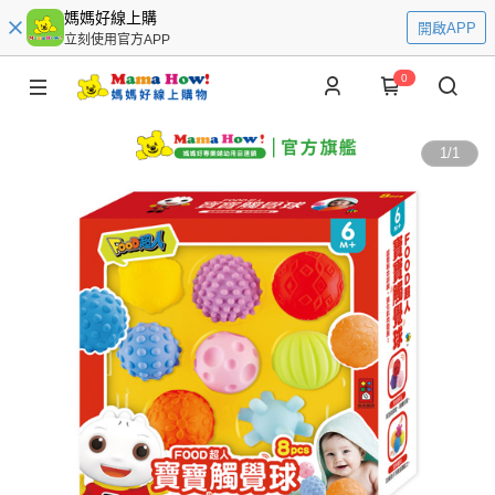
媽媽好線上購
開啟APP
立刻使用官方APP
0
1
/
1