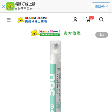
媽媽好線上購
開啟APP
立刻使用官方APP
0
1
/
1