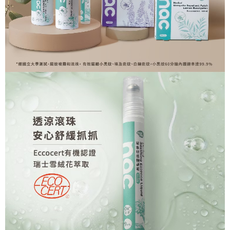
每筆NT$60，滿NT$590(含以上)免運費
購買商品的店家。未經商家同意取消之訂單仍視為有效，需透過AFTEE先享
後付繳納相關費用。
付款後7-11取貨
※ 交易是否成功請以「AFTEE先享後付 」之結帳頁面顯示為準，若有關於
是否繳費成功／繳費後需取消欲退款等相關疑問，請聯繫「AFTEE先享後付
每筆NT$60，滿NT$590(含以上)免運費
客戶支援中心」
https://netprotections.freshdesk.com/support/home
宅配
【注意事項】
１．透過由恩沛科技股份有限公司提供之「AFTEE先享後付」服務完成之交
每筆NT$100，滿NT$590(含以上)免運費
易，需依本服務之必要範圍內提供個人資料，並將交易相關給付款項請求債
權轉讓予恩沛科技股份有限公司。
離島宅配
２．關於個人資料處理事宜，請瀏覽以下網址：
每筆NT$150，滿NT$890(含以上)免運費
https://aftee.tw/terms/#terms3
３．未成年的使用者請事先徵得法定代理人或監護人之同意方可使用
「AFTEE先享後付」，若未經同意申辦者引起之損失，本公司不負相關責
任。
４．使用「AFTEE先享後付」時，將依據個別帳號之用戶狀況，依本公司即
時審查核予不同之上限額度；若仍有額度不足之情形，本公司將視審查結果
請求用戶進行身份認證。
５．嚴禁一人註冊多個帳號或使用他人資訊註冊。若發現惡意使用之情形，
恩沛科技股份有限公司將有權停止該用戶之使用額度並採取法律行動。