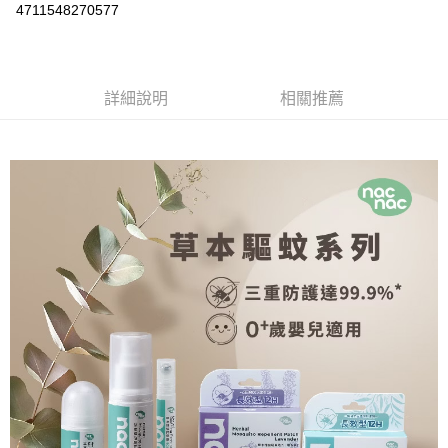
Apple Pay
4711548270577
街口支付
悠遊付
詳細說明
相關推薦
Google Pay
AFTEE先享後付
相關說明
【關於「AFTEE先享後付」】
ATM付款
AFTEE先享後付是「在收到商品之後才付款」的支付方式。 讓您購物簡單
便利好安心！
１．簡單：不需註冊會員、不需綁卡、不需儲值。
運送方式
２．便利：只要手機號碼，簡訊認證，即可結帳。
３．安心：先確認商品／服務後，再付款。
全家取貨付款
每筆NT$60，滿NT$590(含以上)免運費
【「AFTEE先享後付」結帳流程】
１．於結帳方式選擇「AFTEE先享後付」後，將跳轉至「AFTEE先享後付」
付款後全家取貨
結帳頁面，進行簡訊認證並確認金額後，即可完成結帳。
２．訂單成立數日內，您將收到繳費通知簡訊。
每筆NT$60，滿NT$590(含以上)免運費
３．收到繳費通知簡訊後14天內，點擊此簡訊中的連結，可透過四大超商／
ATM／網路銀行／等多元方式進行付款，方視為交易完成。
7-11取貨付款
※ 請注意：結帳手續完成當下不需立刻繳費，但若您需要取消訂單，請聯絡