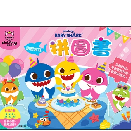
每筆NT$6
【注意事
宅配
１．透過由
交易，需
每筆NT$1
求債權轉
２．關於
離島宅配
https://aft
每筆NT$1
３．未成
「AFTE
任。
４．使用「
即時審查
結果請求
５．嚴禁
形，恩沛
動。