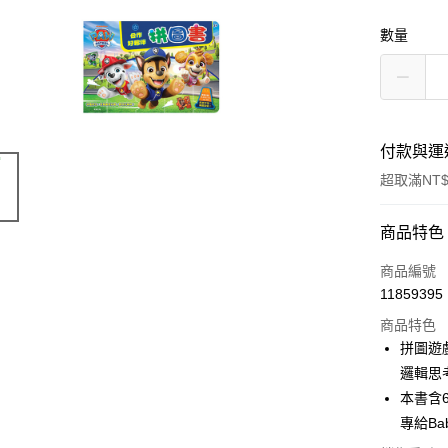
數量
付款與運
超取滿NT$
付款方式
商品特色
信用卡一
商品編號
11859395
超商取貨
商品特色
LINE Pay
拼圖遊
邏輯思
Apple Pay
本書含
街口支付
專給B