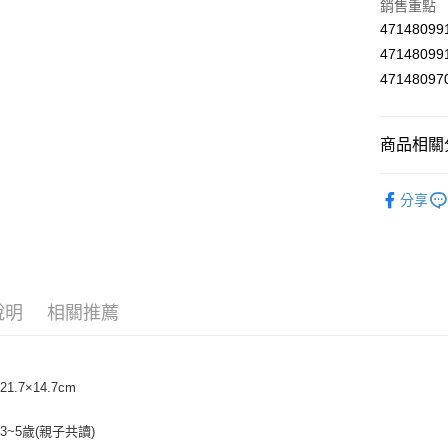
悠遊付
銷售重點
471480
Google Pa
471480
AFTEE先
471480
相關說明
【關於「A
ATM付款
AFTEE
商品相關分
便利好安
１．簡單
兒童玩具
２．便利
分享
運送方式
３．安心
全家取貨
【「AFT
每筆NT$6
１．於結帳
付」結帳
付款後全
２．訂單
說明
相關推薦
３．收到繳
每筆NT$6
／ATM／
※ 請注意
7-11取貨
絡購買商品
1.7×14.7cm
先享後付
每筆NT$6
※ 交易是
是否繳費成
付款後7-1
3~5歲(親子共讀)
付客戶支