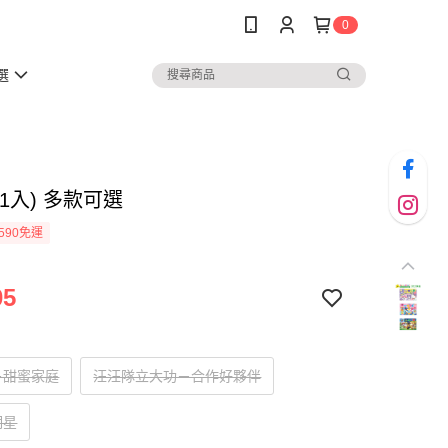
0
選
1入) 多款可選
590免運
05
－甜蜜家庭
汪汪隊立大功－合作好夥伴
明星