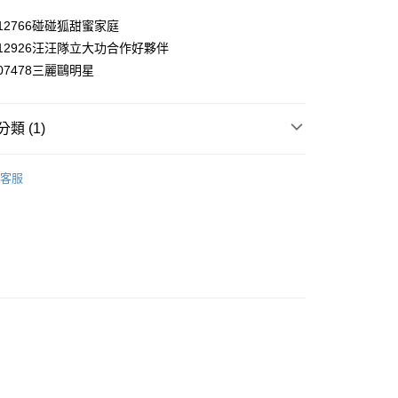
9912766碰碰狐甜蜜家庭
y
9912926汪汪隊立大功合作好夥伴
享後付
9707478三麗鷗明星
FTEE先享後付」】
先享後付是「在收到商品之後才付款」的支付方式。 讓您購物簡單
類 (1)
心！
：不需註冊會員、不需綁卡、不需儲值。
拼圖
：只要手機號碼，簡訊認證，即可結帳。
客服
：先確認商品／服務後，再付款。
付款
EE先享後付」結帳流程】
0，滿NT$590(含以上)免運費
方式選擇「AFTEE先享後付」後，將跳轉至「AFTEE先享後
頁面，進行簡訊認證並確認金額後，即可完成結帳。
家取貨
成立數日內，您將收到繳費通知簡訊。
費通知簡訊後14天內，點擊此簡訊中的連結，可透過四大超商
0，滿NT$590(含以上)免運費
網路銀行／等多元方式進行付款，方視為交易完成。
：結帳手續完成當下不需立刻繳費，但若您需要取消訂單，請聯
付款
的店家。未經商家同意取消之訂單仍視為有效，需透過AFTEE
繳納相關費用。
0，滿NT$590(含以上)免運費
否成功請以「AFTEE先享後付 」之結帳頁面顯示為準，若有關於
功／繳費後需取消欲退款等相關疑問，請聯繫「AFTEE先享後
1取貨
援中心」
https://netprotections.freshdesk.com/support/home