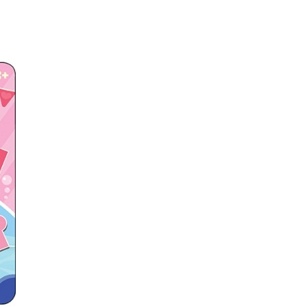
0，滿NT$590(含以上)免運費
項】
恩沛科技股份有限公司提供之「AFTEE先享後付」服務完成之
依本服務之必要範圍內提供個人資料，並將交易相關給付款項請
00，滿NT$590(含以上)免運費
讓予恩沛科技股份有限公司。
個人資料處理事宜，請瀏覽以下網址：
ee.tw/terms/#terms3
50，滿NT$890(含以上)免運費
年的使用者請事先徵得法定代理人或監護人之同意方可使用
E先享後付」，若未經同意申辦者引起之損失，本公司不負相關責
AFTEE先享後付」時，將依據個別帳號之用戶狀況，依本公司
核予不同之上限額度；若仍有額度不足之情形，本公司將視審查
用戶進行身份認證。
一人註冊多個帳號或使用他人資訊註冊。若發現惡意使用之情
科技股份有限公司將有權停止該用戶之使用額度並採取法律行