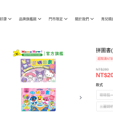
好康
品牌旗艦館
門市限定
關於我們
育兒精
拼圖書(
超取滿NT$
NT$280
NT$2
款式
碰碰狐
三麗鷗