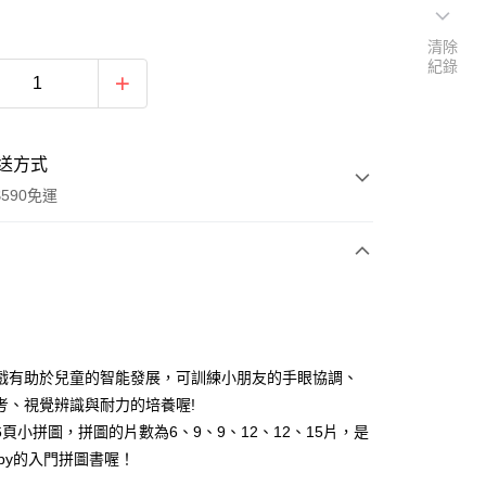
清除
紀錄
送方式
590免運
次付款
付款
戲有助於兒童的智能發展，可訓練小朋友的手眼協調、
考、視覺辨識與耐力的培養喔!
6頁小拼圖，拼圖的片數為6、9、9、12、12、15片，是
aby的入門拼圖書喔！