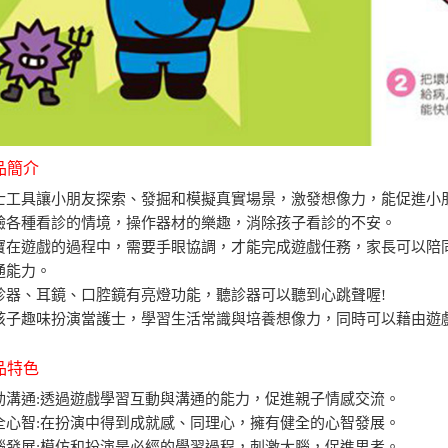
商品簡介
士工具讓小朋友探索、發掘和模擬真實場景，激發想像力，能促進小
驗各種看診的情境，操作器材的樂趣，消除孩子看診的不安。
寶在遊戲的過程中，需要手眼協調，才能完成遊戲任務，家長可以陪
通能力。
診器、耳鏡、口腔鏡有亮燈功能，聽診器可以聽到心跳聲喔!
孩子趣味扮演當護士，學習生活常識與培養想像力，同時可以藉由遊
商品特色
動溝通:透過遊戲學習互動與溝通的能力，促進親子情感交流。
全心智:在扮演中得到成就感、同理心，擁有健全的心智發展。
腦發展:模仿和扮演是必經的學習過程，刺激大腦，促進思考。