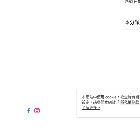
喜歡這
本分類
本網站中使用 cookie，欲查詢有關
設定，請參閱本網站「
隱私權條款
使用 cookie。
了解更多 >