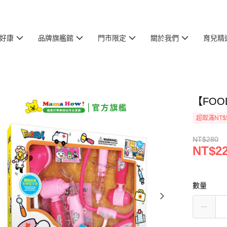
好康
品牌旗艦館
門市限定
關於我們
育兒精
【FO
超取滿NT$
NT$280
NT$2
數量