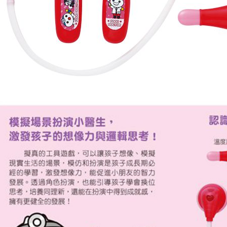
https://aft
每筆NT$1
３．未成
「AFTE
任。
４．使用「
即時審查
結果請求
５．嚴禁
形，恩沛
動。