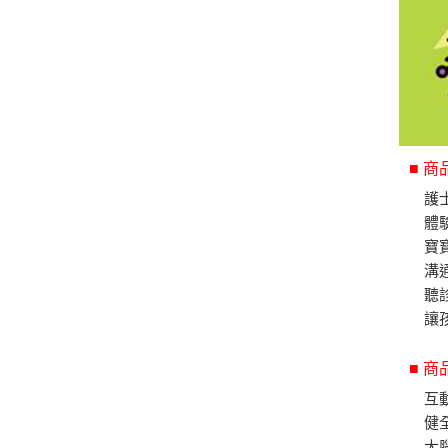
■ 
護
體
寶
溝
聽
讓
■ 
互
健
大