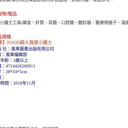
容物/贈品
種小護士工具(藥盒、針筒、耳鏡、口腔鏡、聽診器、醫療用槌子、溫度
商品規格
車】FOOD超人我是小護士
版 社：風車圖書出版有限公司
者：風車編輯部
年齡：3歲以上
：4714426206811
：28*24*5cm
數：
時間：2018年11月