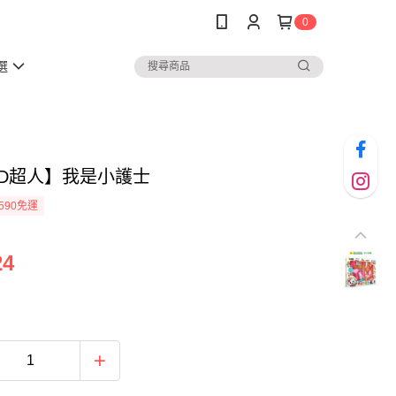
0
選
OD超人】我是小護士
590免運
24