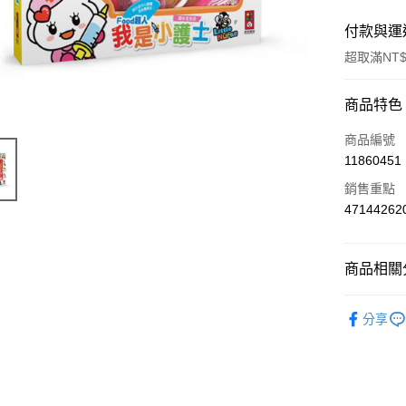
付款與運
超取滿NT$
付款方式
商品特色
信用卡一
商品編號
11860451
超商取貨
銷售重點
LINE Pay
47144262
Apple Pay
商品相關分
街口支付
兒童玩具
悠遊付
分享
Google Pa
AFTEE先
相關說明