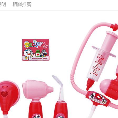
【關於「A
說明
相關推薦
ATM付款
AFTEE
便利好安
１．簡單
２．便利
運送方式
３．安心
全家取貨
【「AFT
每筆NT$6
１．於結帳
付」結帳
付款後全
２．訂單
３．收到繳
每筆NT$6
／ATM／
※ 請注意
7-11取貨
絡購買商品
先享後付
每筆NT$6
※ 交易是
是否繳費成
付款後7-1
付客戶支
每筆NT$6
【注意事
宅配
１．透過由
交易，需
每筆NT$1
求債權轉
２．關於
離島宅配