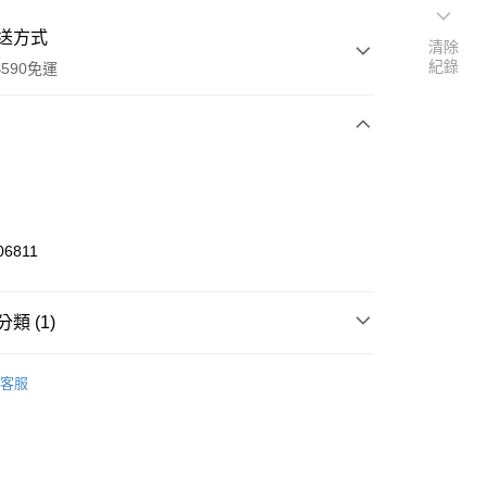
送方式
清除
紀錄
590免運
次付款
付款
06811
類 (1)
扮家家酒
客服
y
享後付