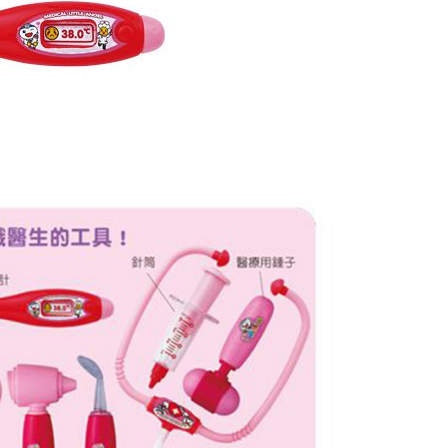
ee.tw/terms/#terms3
50，滿NT$890(含以上)免運費
年的使用者請事先徵得法定代理人或監護人之同意方可使用
E先享後付」，若未經同意申辦者引起之損失，本公司不負相關責
AFTEE先享後付」時，將依據個別帳號之用戶狀況，依本公司
核予不同之上限額度；若仍有額度不足之情形，本公司將視審查
用戶進行身份認證。
一人註冊多個帳號或使用他人資訊註冊。若發現惡意使用之情
科技股份有限公司將有權停止該用戶之使用額度並採取法律行