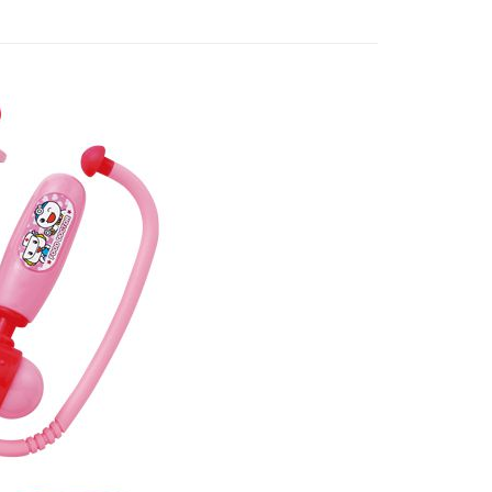
FTEE先享後付」】
先享後付是「在收到商品之後才付款」的支付方式。 讓您購物簡單
心！
：不需註冊會員、不需綁卡、不需儲值。
：只要手機號碼，簡訊認證，即可結帳。
：先確認商品／服務後，再付款。
付款
EE先享後付」結帳流程】
0，滿NT$590(含以上)免運費
方式選擇「AFTEE先享後付」後，將跳轉至「AFTEE先享後
頁面，進行簡訊認證並確認金額後，即可完成結帳。
家取貨
成立數日內，您將收到繳費通知簡訊。
費通知簡訊後14天內，點擊此簡訊中的連結，可透過四大超商
0，滿NT$590(含以上)免運費
網路銀行／等多元方式進行付款，方視為交易完成。
：結帳手續完成當下不需立刻繳費，但若您需要取消訂單，請聯
付款
的店家。未經商家同意取消之訂單仍視為有效，需透過AFTEE
繳納相關費用。
0，滿NT$590(含以上)免運費
否成功請以「AFTEE先享後付 」之結帳頁面顯示為準，若有關於
功／繳費後需取消欲退款等相關疑問，請聯繫「AFTEE先享後
1取貨
援中心」
https://netprotections.freshdesk.com/support/home
0，滿NT$590(含以上)免運費
項】
恩沛科技股份有限公司提供之「AFTEE先享後付」服務完成之
依本服務之必要範圍內提供個人資料，並將交易相關給付款項請
00，滿NT$590(含以上)免運費
讓予恩沛科技股份有限公司。
個人資料處理事宜，請瀏覽以下網址：