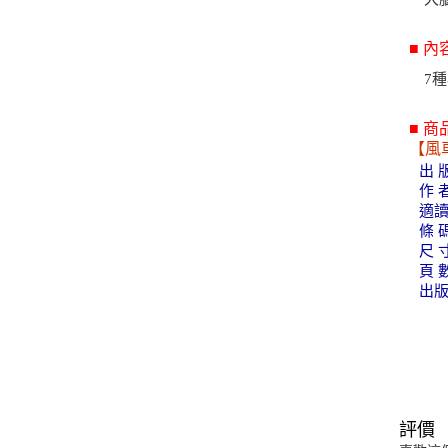
■ 內
7
■ 
【風
出 
作 
適讀
條 碼
尺 寸
頁 
出版
評價