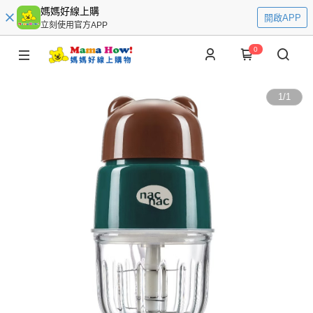
媽媽好線上購
開啟APP
立刻使用官方APP
0
1
/
1