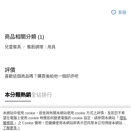
客服
商品相關分類 (1)
兒童餐具
餐廚調理｜用具
評價
喜歡這個商品嗎？購買後給他一個好評吧
本分類熱銷
全站排行
本網站中使用 cookie，欲查詢有關本網站使用 cookie 方式之詳情，及若您不希
熱門標籤
望在電腦上使用 cookie 時應如何變更電腦的 cookie 設定，請參閱本網站「
隱私
權條款
」之 Cookie 聲明。您繼續使用本網站即表示您同意本公司得按本網站使
用條款之 Cookie 聲明使用 cookie。
了解更多 >