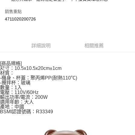
每筆NT$100，滿NT$590(含以上)免運費
購買商品的店家。未經商家同意取消之訂單仍視為有效，需透過AFTEE先享
後付繳納相關費用。
銷售重點
離島宅配
※ 交易是否成功請以「AFTEE先享後付 」之結帳頁面顯示為準，若有關於
是否繳費成功／繳費後需取消欲退款等相關疑問，請聯繫「AFTEE先享後付
4711020200726
每筆NT$150，滿NT$890(含以上)免運費
客戶支援中心」
https://netprotections.freshdesk.com/support/home
【注意事項】
１．透過由恩沛科技股份有限公司提供之「AFTEE先享後付」服務完成之交
易，需依本服務之必要範圍內提供個人資料，並將交易相關給付款項請求債
詳細說明
相關推薦
權轉讓予恩沛科技股份有限公司。
２．關於個人資料處理事宜，請瀏覽以下網址：
https://aftee.tw/terms/#terms3
[商品規格]
３．未成年的使用者請事先徵得法定代理人或監護人之同意方可使用
尺寸：10.5x10.5x20cm±1cm
「AFTEE先享後付」，若未經同意申辦者引起之損失，本公司不負相關責
材質：
任。
-機身、杯蓋：聚丙烯PP(耐熱110℃)
-攪拌杯：玻璃
４．使用「AFTEE先享後付」時，將依據個別帳號之用戶狀況，依本公司即
數量：1入
時審查核予不同之上限額度；若仍有額度不足之情形，本公司將視審查結果
電壓：110V/60Hz
請求用戶進行身份認證。
輸出功率/電流：200W
５．嚴禁一人註冊多個帳號或使用他人資訊註冊。若發現惡意使用之情形，
適用年齡：大人
恩沛科技股份有限公司將有權停止該用戶之使用額度並採取法律行動。
產地：中國
BSMI認證號碼：R33349