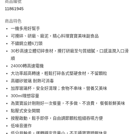
商品編號
Apple Pay
11861945
街口支付
商品特色
悠遊付
一機多用好幫手
Google Pay
可攪碎、研磨、磨泥，精心料理寶寶美味副食品
不鏽鋼立體6刀頭
AFTEE先享後付
30秒高速立體切碎食材，攪打研磨至勻質細膩，口感溫潤入口滑
相關說明
順
【關於「AFTEE先享後付」】
ATM付款
AFTEE先享後付是「在收到商品之後才付款」的支付方式。 讓您購物簡單
24000轉高速電機
便利好安心！
大功率超高轉速，輕鬆打碎各式堅硬食材，不留顆粒
１．簡單：不需註冊會員、不需綁卡、不需儲值。
運送方式
高硼矽玻璃 耐熱可消毒
２．便利：只要手機號碼，簡訊認證，即可結帳。
３．安心：先確認商品／服務後，再付款。
加厚玻璃杯，安全好清理；食物不串味，營養又美味
全家取貨付款
300ml理想容量
每筆NT$60，滿NT$590(含以上)免運費
【「AFTEE先享後付」結帳流程】
１．於結帳方式選擇「AFTEE先享後付」後，將跳轉至「AFTEE先享後付」
為寶寶設計剛剛好一次餐量，不多做、不浪費， 餐餐新鮮美味
7-11取貨付款
結帳頁面，進行簡訊認證並確認金額後，即可完成結帳。
點壓式安全開關
２．訂單成立數日內，您將收到繳費通知簡訊。
每筆NT$60，滿NT$590(含以上)免運費
按壓啟動，鬆手即停，自由調節顆粒粗細吞嚥方便
３．收到繳費通知簡訊後14天內，點擊此簡訊中的連結，可透過四大超商／
ATM／網路銀行／等多元方式進行付款，方視為交易完成。
低噪音運作
宅配
※ 請注意：結帳手續完成當下不需立刻繳費，但若您需要取消訂單，請聯絡
低分貝軸承，運轉穩定音量小，不干擾寶寶睡眠休息