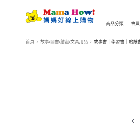
商品分類
會員
首頁
故事/圖書/繪畫/文具用品
故事書｜學習書｜貼紙