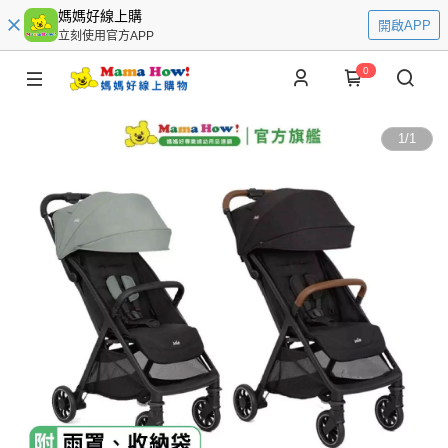
媽媽好線上購
開啟APP
立刻使用官方APP
0
1
/
1