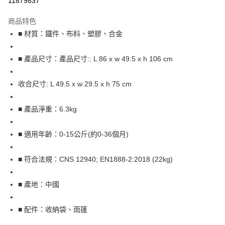
11879837
Apple Pay
商品特色
街口支付
■ 材質：鐵件、布料、塑膠、合金
悠遊付
■ 產品尺寸：產品尺寸:: L 86 x w 49.5 x h 106 cm
Google Pay
收合尺寸: L 49.5 x w 29.5 x h 75 cm
AFTEE先享後付
相關說明
■ 產品淨重：6.3kg
【關於「AFTEE先享後付」】
ATM付款
AFTEE先享後付是「在收到商品之後才付款」的支付方式。 讓您購物簡單
便利好安心！
■ 適用年齡：0-15公斤(約0-36個月)
１．簡單：不需註冊會員、不需綁卡、不需儲值。
運送方式
２．便利：只要手機號碼，簡訊認證，即可結帳。
３．安心：先確認商品／服務後，再付款。
宅配
■ 符合法規：CNS 12940; EN1888-2:2018 (22kg)
每筆NT$100，滿NT$590(含以上)免運費
【「AFTEE先享後付」結帳流程】
１．於結帳方式選擇「AFTEE先享後付」後，將跳轉至「AFTEE先享後付」
■ 產地：中國
離島宅配
結帳頁面，進行簡訊認證並確認金額後，即可完成結帳。
２．訂單成立數日內，您將收到繳費通知簡訊。
每筆NT$150，滿NT$890(含以上)免運費
■ 配件：收納袋、雨篷
３．收到繳費通知簡訊後14天內，點擊此簡訊中的連結，可透過四大超商／
ATM／網路銀行／等多元方式進行付款，方視為交易完成。