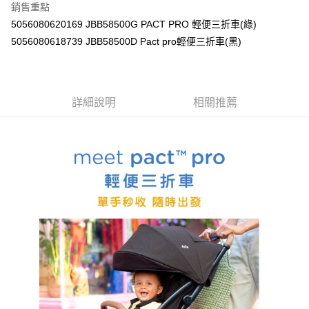
※ 請注意：結帳手續完成當下不需立刻繳費，但若您需要取消訂單，請聯絡
銷售重點
購買商品的店家。未經商家同意取消之訂單仍視為有效，需透過AFTEE先享
5056080620169 JBB58500G PACT PRO 輕便三折車(綠)
後付繳納相關費用。
5056080618739 JBB58500D Pact pro輕便三折車(黑)
※ 交易是否成功請以「AFTEE先享後付 」之結帳頁面顯示為準，若有關於
是否繳費成功／繳費後需取消欲退款等相關疑問，請聯繫「AFTEE先享後付
客戶支援中心」
https://netprotections.freshdesk.com/support/home
【注意事項】
詳細說明
相關推薦
１．透過由恩沛科技股份有限公司提供之「AFTEE先享後付」服務完成之交
易，需依本服務之必要範圍內提供個人資料，並將交易相關給付款項請求債
權轉讓予恩沛科技股份有限公司。
２．關於個人資料處理事宜，請瀏覽以下網址：
https://aftee.tw/terms/#terms3
３．未成年的使用者請事先徵得法定代理人或監護人之同意方可使用
「AFTEE先享後付」，若未經同意申辦者引起之損失，本公司不負相關責
任。
４．使用「AFTEE先享後付」時，將依據個別帳號之用戶狀況，依本公司即
時審查核予不同之上限額度；若仍有額度不足之情形，本公司將視審查結果
請求用戶進行身份認證。
５．嚴禁一人註冊多個帳號或使用他人資訊註冊。若發現惡意使用之情形，
恩沛科技股份有限公司將有權停止該用戶之使用額度並採取法律行動。