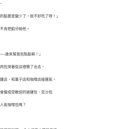
https://aft
─
每筆NT$1
３．未成
「AFTE
包的餡要是變少了，就不好吃了呀！」
任。
４．使用「
即時審查
都不肯把餡分給他。
結果請求
５．嚴禁
形，恩沛
動。
──誰來幫我包點餡嘛！」
的肉包哭著從店裡衝了出去，
披薩店、和菓子店和咖哩店碰運氣。
機會變成受歡迎的披薩包、豆沙包
是人氣咖哩包嗎？