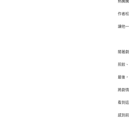
熱騰騰
作者
讓他一
隨著劇
煎餃
最後
將劇
看到
感到