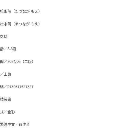
松永萌（まつなが もえ）
松永萌（まつなが もえ）
／彭懿
齡／3-8歲
間／2024/05（二版）
社／上誼
／9789577627827
／精裝書
方式／全彩
／繁體中文，有注音