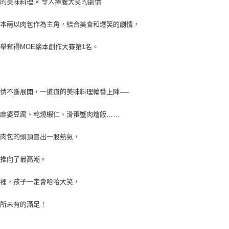
的美味料理 × 令人捧腹大笑的劇情
松本萌以肉包作為主角，結合美食和爆笑的劇情，
舉奪得MOE繪本創作大賽第1名。
情不斷展開，一道道的美味料理輪番上陣──
、麻婆豆腐、乾燒蝦仁、滑蛋蟹肉燴飯……
，肉包的頭頂冒出一股熱氣，
情推向了最高潮。
這裡，孩子一定會哈哈大笑，
前所未有的滿足！