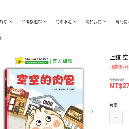
好康
品牌旗艦館
門市限定
關於我們
育兒精
書
上誼 
超取滿NT$
NT$320
NT$2
數量