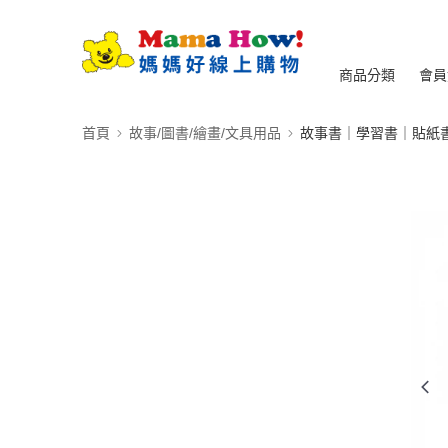
商品分類
會員
首頁
故事/圖書/繪畫/文具用品
故事書｜學習書｜貼紙