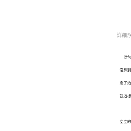
詳細
一間
沒想
忘了
就這
空空