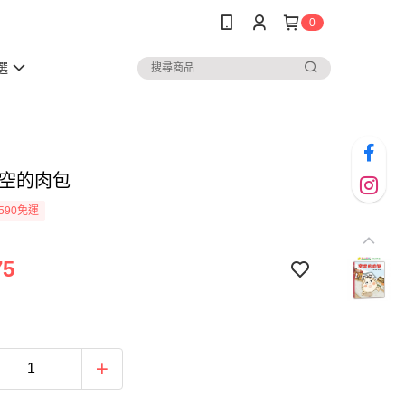
0
選
空空的肉包
590免運
75