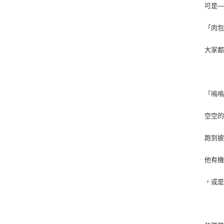
可是─
「肉
大家
「嗚嗚
空空
跑到
他有
，或