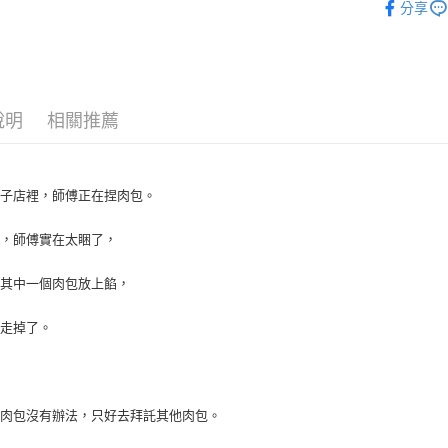
【關於「A
分享
ATM付款
AFTEE
便利好安
１．簡單
２．便利
運送方式
３．安心
說明
相關推薦
全家取貨
【「AFT
每筆NT$6
１．於結帳
付」結帳
付款後全
２．訂單
包子店裡，師傅正在捏肉包。
３．收到繳
每筆NT$6
／ATM／
到，師傅實在太睏了，
※ 請注意
7-11取貨
絡購買商品
先享後付
每筆NT$6
給其中一個肉包放上餡，
※ 交易是
是否繳費成
付款後7-1
樣走掉了。
付客戶支
每筆NT$6
【注意事
宅配
１．透過由
交易，需
每筆NT$1
的肉包沒有辦法，只好去拜託其他肉包。
求債權轉
２．關於
離島宅配