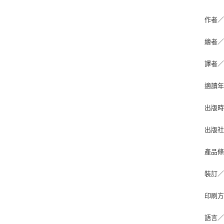
作者／
繪者／
譯者
適讀年
出版時
出版
產品條碼
裝訂
印刷
語言