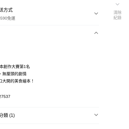
送方式
清除
紀錄
590免運
次付款
付款
繪本創作大賽第1名
、無厘頭的劇情
口大開的美食繪本！
27537
y
類 (1)
享後付
/繪畫/文具用品
故事書｜學習書｜貼紙書