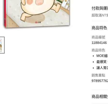
付款與運
超取滿NT$
付款方式
商品特色
信用卡一
商品編號
11884146
超商取貨
商品特色
LINE Pay
MOE
最爆笑
Apple Pay
讓人胃
街口支付
銷售重點
97895776
悠遊付
Google Pa
商品相關分
AFTEE先
相關說明
故事/圖書