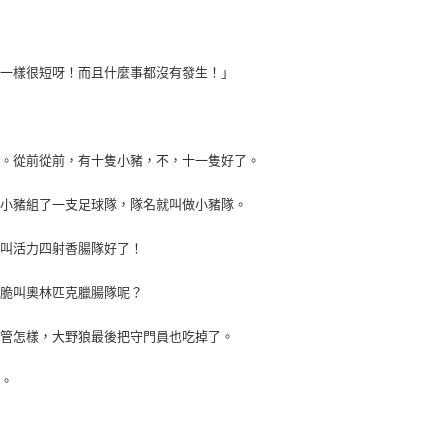
是一樣很短呀！而且什麼事都沒有發生！」
吧。從前從前，有十隻小豬，不，十一隻好了。
隻小豬組了一支足球隊，隊名就叫做小豬隊。
，叫活力四射香腸隊好了！
乾脆叫奧林匹克臘腸隊呢？
不管怎樣，大野狼最後把守門員也吃掉了。
了。