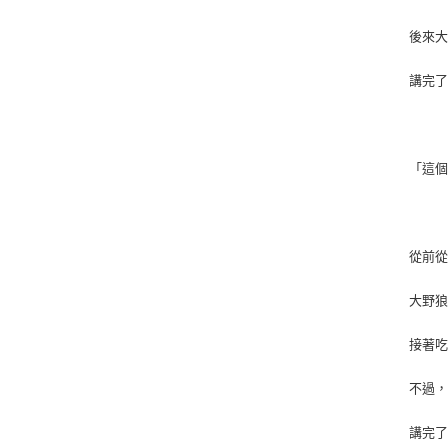
後來
講完
「這
從前
大野
接著
不過
講完