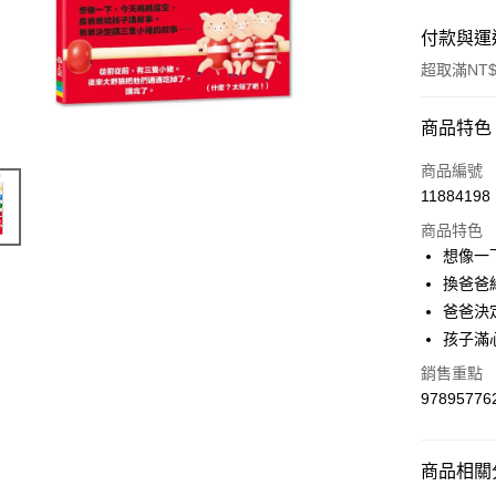
付款與運
超取滿NT$
付款方式
商品特色
信用卡一
商品編號
11884198
超商取貨
商品特色
LINE Pay
想像一
換爸爸
Apple Pay
爸爸決
街口支付
孩子滿
悠遊付
銷售重點
97895776
Google Pa
AFTEE先
商品相關分
相關說明