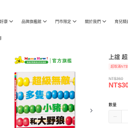
好康
品牌旗艦館
門市限定
關於我們
育兒精
書
上誼 
超取滿NT$
NT$360
NT$3
數量