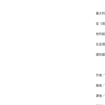
義大
從《我
他的
在這
讀到
作者／大
繪者／瑪
譯者