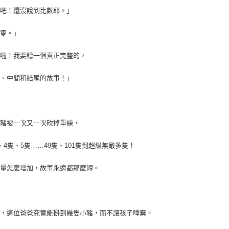
會吧！還沒說到比數耶。」
比零。」
麼啦！我要聽一個真正完整的，
頭、中間和結尾的故事！」
小豬被一次又一次砍掉重練，
、4隻、5隻……49隻、101隻到超級無敵多隻！
數量怎麼增加，故事永遠都那麼短。
看，這位爸爸究竟能掰到幾隻小豬，而不讓孩子唾棄。