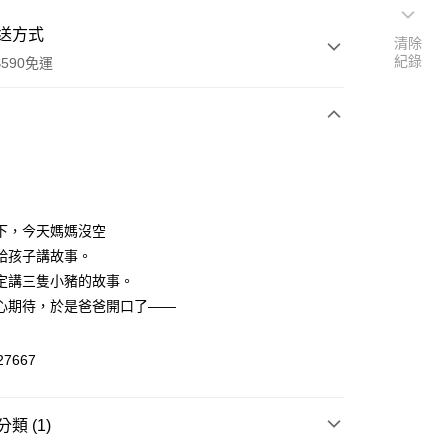
送方式
清除
紀錄
590免運
次付款
付款
下，今天媽媽沒空
給孩子講故事。
定講三隻小豬的故事。
心期待，於是爸爸開口了——
27667
y
享後付
類 (1)