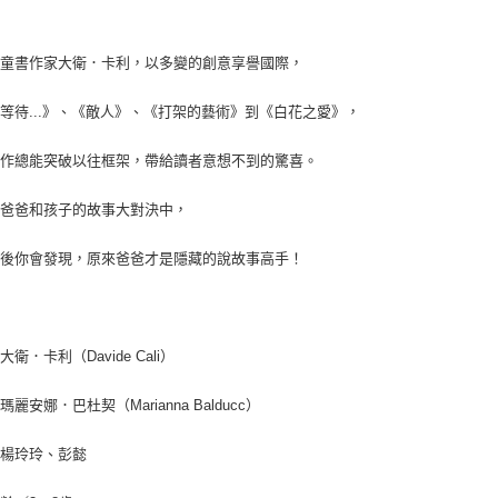
利童書作家大衛．卡利，以多變的創意享譽國際，
等待...》、《敵人》、《打架的藝術》到《白花之愛》，
創作總能突破以往框架，帶給讀者意想不到的驚喜。
場爸爸和孩子的故事大對決中，
最後你會發現，原來爸爸才是隱藏的說故事高手！
衛．卡利（Davide Cali）
麗安娜．巴杜契（Marianna Balducc）
／楊玲玲、彭懿