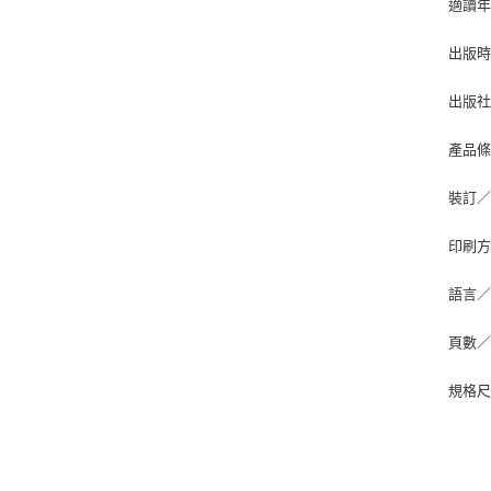
適讀年
出版時間
出版
產品條碼
裝訂
印刷
語言
頁數／
規格尺寸