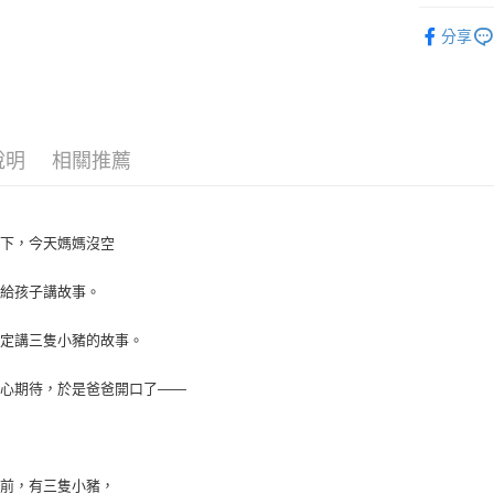
【關於「A
故事/圖書
ATM付款
AFTEE
分享
便利好安
１．簡單
２．便利
運送方式
３．安心
全家取貨
【「AFT
說明
相關推薦
每筆NT$6
１．於結帳
付」結帳
付款後全
２．訂單
３．收到繳
每筆NT$6
一下，今天媽媽沒空
／ATM／
※ 請注意
7-11取貨
絡購買商品
爸給孩子講故事。
先享後付
每筆NT$6
※ 交易是
決定講三隻小豬的故事。
是否繳費成
付款後7-1
付客戶支
每筆NT$6
滿心期待，於是爸爸開口了——
【注意事
宅配
１．透過由
交易，需
每筆NT$1
求債權轉
２．關於
從前，有三隻小豬，
離島宅配