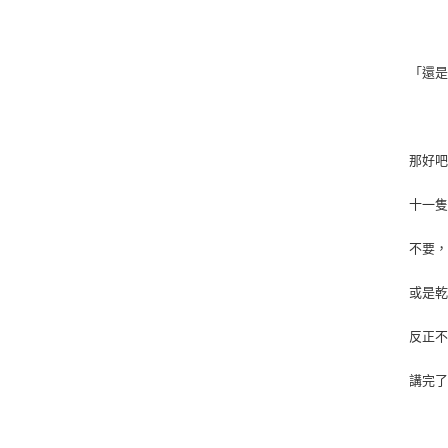
「還
那好
十一
不要
或是
反正
講完