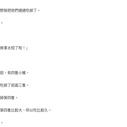
https://aft
每筆NT$1
３．未成
大野狼把他們通通吃掉了。
「AFTE
任。
４．使用「
了。
即時審查
結果請求
５．嚴禁
形，恩沛
個故事太短了啦！」
動。
從前，有四隻小豬，
狼吃掉了前面三隻，
吃掉第四隻。
，第四隻比較大，所以吃比較久。
了。