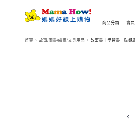
商品分類
會員
首頁
故事/圖書/繪畫/文具用品
故事書｜學習書｜貼紙