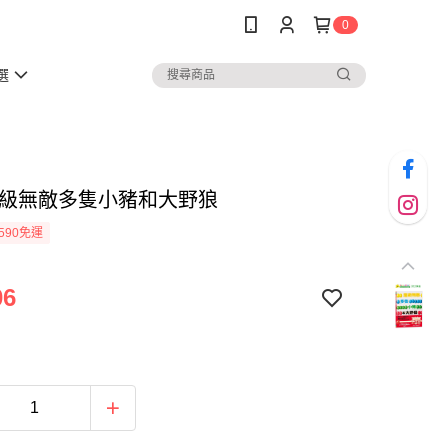
0
選
超級無敵多隻小豬和大野狼
590免運
06