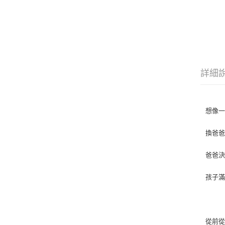
詳細
想像
換爸
爸爸
孩子
從前