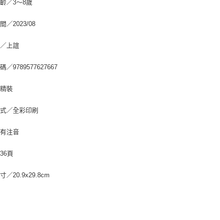
齡／3～8歲
／2023/08
社／上誼
／9789577627667
／精裝
方式／全彩印刷
／有注音
36頁
／20.9x29.8cm