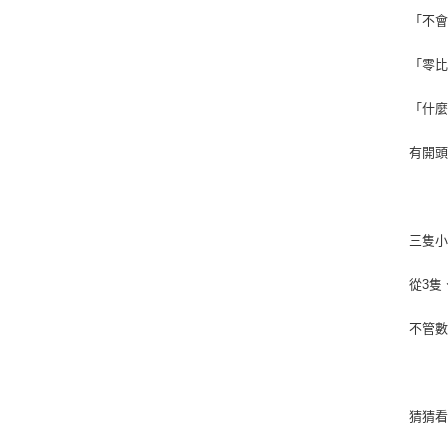
「不
「零
「什
有開
三隻
從3隻
不管
猜猜