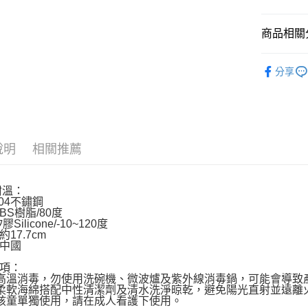
AFTEE先
商品相關分
相關說明
【關於「A
兒童餐具
ATM付款
AFTEE
分享
便利好安
１．簡單
２．便利
運送方式
３．安心
全家取貨
【「AFT
說明
相關推薦
每筆NT$6
１．於結帳
付」結帳
付款後全
２．訂單
３．收到繳
耐溫：
每筆NT$6
304不鏽鋼
／ATM／
BS樹脂/80度
※ 請注意
7-11取貨
Silicone/-10~120度
絡購買商品
17.7cm
先享後付
每筆NT$6
：中國
※ 交易是
是否繳費成
付款後7-1
項：
付客戶支
高溫消毒，勿使用洗碗機、微波爐及紫外線消毒鍋，可能會導致
每筆NT$6
柔軟海綿搭配中性清潔劑及清水洗淨晾乾，避免陽光直射並遠離
孩童單獨使用，請在成人看護下使用。
【注意事