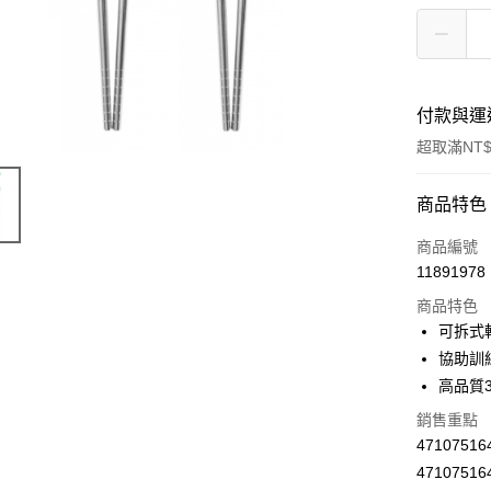
付款與運
超取滿NT$
付款方式
商品特色
信用卡一
商品編號
11891978
超商取貨
商品特色
LINE Pay
可拆式
協助訓
Apple Pay
高品質
街口支付
銷售重點
4710751
悠遊付
4710751
Google Pa