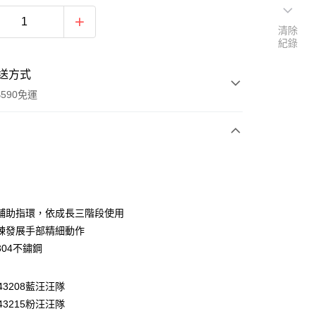
清除
紀錄
送方式
590免運
次付款
付款
輔助指環，依成長三階段使用
練發展手部精細動作
304不鏽鋼
643208藍汪汪隊
643215粉汪汪隊
y