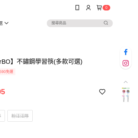
0
選
erBO】不鏽鋼學習筷(多款可選)
590免運
95
隊
粉汪汪隊