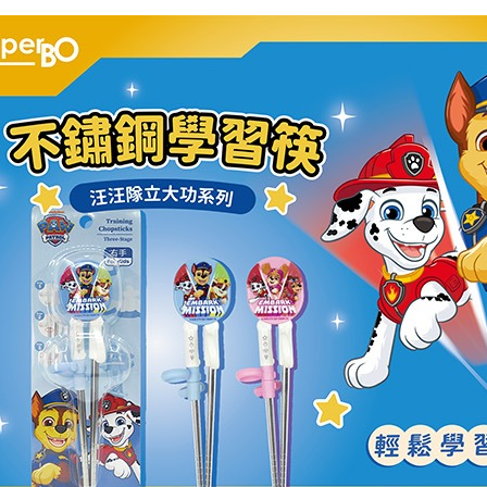
宅配
１．透過由
交易，需
每筆NT$1
求債權轉
２．關於
離島宅配
https://aft
每筆NT$1
３．未成
「AFTE
任。
４．使用「
即時審查
結果請求
５．嚴禁
形，恩沛
動。