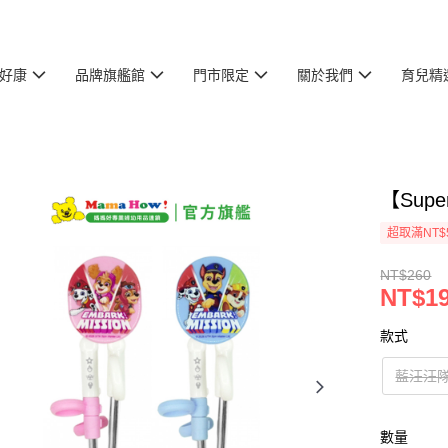
好康
品牌旗艦館
門市限定
關於我們
育兒精
【Sup
超取滿NT$
NT$260
NT$1
款式
藍汪汪
數量