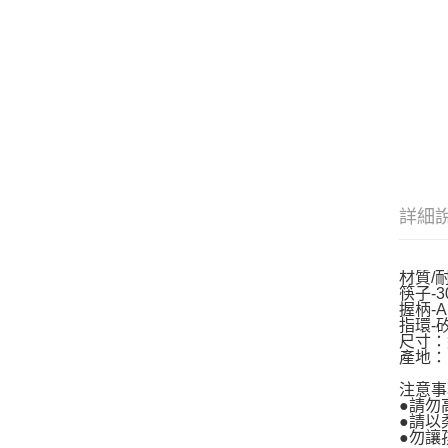
詳細
材質/
筷子-
握柄-A
指環-矽膠
尺寸：約
產地
注意事
●請勿
●請以
●勿讓