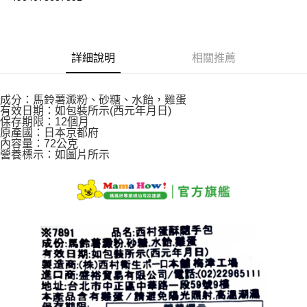
街口支付
悠遊付
詳細說明
相關推薦
Google Pay
AFTEE先享後付
成分：馬鈴薯澱粉、砂糖、水飴，雞蛋
有效日期：如包裝所示(西元年月日)
相關說明
保存期限：12個月
【關於「AFTEE先享後付」】
原產國：日本京都府
ATM付款
AFTEE先享後付是「在收到商品之後才付款」的支付方式。 讓您購物簡單
內容量：72公克
便利好安心！
營養標示：如圖片所示
１．簡單：不需註冊會員、不需綁卡、不需儲值。
運送方式
２．便利：只要手機號碼，簡訊認證，即可結帳。
３．安心：先確認商品／服務後，再付款。
全家取貨付款
每筆NT$60，滿NT$590(含以上)免運費
【「AFTEE先享後付」結帳流程】
１．於結帳方式選擇「AFTEE先享後付」後，將跳轉至「AFTEE先享後付」
付款後全家取貨
結帳頁面，進行簡訊認證並確認金額後，即可完成結帳。
２．訂單成立數日內，您將收到繳費通知簡訊。
每筆NT$60，滿NT$590(含以上)免運費
３．收到繳費通知簡訊後14天內，點擊此簡訊中的連結，可透過四大超商／
ATM／網路銀行／等多元方式進行付款，方視為交易完成。
7-11取貨付款
※ 請注意：結帳手續完成當下不需立刻繳費，但若您需要取消訂單，請聯絡
每筆NT$60，滿NT$590(含以上)免運費
購買商品的店家。未經商家同意取消之訂單仍視為有效，需透過AFTEE先享