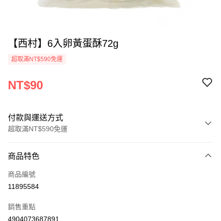
【西村】6入卵黃蛋酥72g
超取滿NT$590免運
NT$90
付款與運送方式
超取滿NT$590免運
付款方式
商品特色
信用卡一次付款
商品編號
超商取貨付款
11895584
LINE Pay
銷售重點
Apple Pay
4904073687891