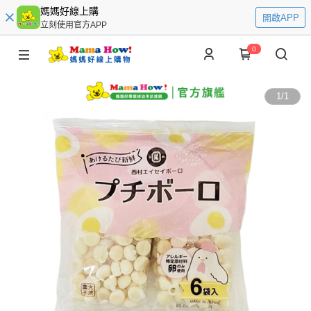
媽媽好線上購
開啟APP
立刻使用官方APP
0
1
/
1