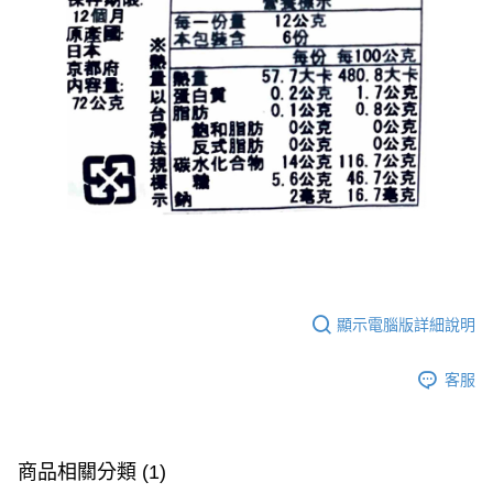
後付繳納相關費用。
付款後7-11取貨
※ 交易是否成功請以「AFTEE先享後付 」之結帳頁面顯示為準，若有關於
是否繳費成功／繳費後需取消欲退款等相關疑問，請聯繫「AFTEE先享後付
每筆NT$60，滿NT$590(含以上)免運費
客戶支援中心」
https://netprotections.freshdesk.com/support/home
宅配
【注意事項】
１．透過由恩沛科技股份有限公司提供之「AFTEE先享後付」服務完成之交
每筆NT$100，滿NT$590(含以上)免運費
易，需依本服務之必要範圍內提供個人資料，並將交易相關給付款項請求債
權轉讓予恩沛科技股份有限公司。
離島宅配
２．關於個人資料處理事宜，請瀏覽以下網址：
每筆NT$150，滿NT$890(含以上)免運費
https://aftee.tw/terms/#terms3
３．未成年的使用者請事先徵得法定代理人或監護人之同意方可使用
「AFTEE先享後付」，若未經同意申辦者引起之損失，本公司不負相關責
任。
４．使用「AFTEE先享後付」時，將依據個別帳號之用戶狀況，依本公司即
時審查核予不同之上限額度；若仍有額度不足之情形，本公司將視審查結果
顯示電腦版詳細說明
請求用戶進行身份認證。
５．嚴禁一人註冊多個帳號或使用他人資訊註冊。若發現惡意使用之情形，
恩沛科技股份有限公司將有權停止該用戶之使用額度並採取法律行動。
客服
商品相關分類 (1)