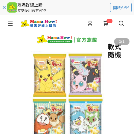
媽媽好線上購
開啟APP
立刻使用官方APP
0
1
/
1