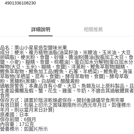
Apple Pay
4901336108230
街口支付
悠遊付
詳細說明
相關推薦
Google Pay
AFTEE先享後付
品名：栗山小星星造型鹽味米果
成分：梗米、複方植物油脂(油菜籽油、米糠油、玉米油、大豆
相關說明
卵磷脂)、梗米粉、食鹽、砂糖、醬油粉[醬油(脫脂加工大豆、食
【關於「AFTEE先享後付」】
鹽、小麥)、糊精、食鹽、棕櫚油]、蛋白加水分解物[蛋白加水分
ATM付款
AFTEE先享後付是「在收到商品之後才付款」的支付方式。 讓您購物簡單
解物(大豆、玉米)、糊精、食鹽]、洋蔥粉、鰹魚萃取物[糊精、
便利好安心！
鰹魚萃取物、鰹魚加工品(鰹魚、石蓴、羊栖菜)、鰹魚乾、海藻
萃取物(羊栖菜、昆布、食鹽)、酵母萃取物、食鹽]、酵母萃取
１．簡單：不需註冊會員、不需綁卡、不需儲值。
運送方式
粉、黑糖粉(黑糖)、白胡椒、醋酸澱粉
２．便利：只要手機號碼，簡訊認證，即可結帳。
過敏原警告：本產品含有小麥、大豆、魚類及以上原料製品，且
３．安心：先確認商品／服務後，再付款。
全家取貨付款
生產設備觸及蝦、蟹、花生、雞蛋、牛奶，不適合其過敏體質者
食用
每筆NT$60，滿NT$590(含以上)免運費
【「AFTEE先享後付」結帳流程】
保存方式：請置於陰涼乾燥處保存，開封後請儘早食用完畢
１．於結帳方式選擇「AFTEE先享後付」後，將跳轉至「AFTEE先享後付」
有效日期：包裝上印示之賞味期限所示(西元年月日，如僅標示
付款後全家取貨
結帳頁面，進行簡訊認證並確認金額後，即可完成結帳。
年月，則以當月末日計算)
２．訂單成立數日內，您將收到繳費通知簡訊。
原產國：日本
每筆NT$60，滿NT$590(含以上)免運費
保存前間：6個月
３．收到繳費通知簡訊後14天內，點擊此簡訊中的連結，可透過四大超商／
內容量：17公克
ATM／網路銀行／等多元方式進行付款，方視為交易完成。
7-11取貨付款
營養標示：如圖片所示
※ 請注意：結帳手續完成當下不需立刻繳費，但若您需要取消訂單，請聯絡