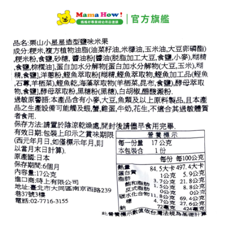
每筆NT$60，滿NT$590(含以上)免運費
購買商品的店家。未經商家同意取消之訂單仍視為有效，需透過AFTEE先享
後付繳納相關費用。
付款後7-11取貨
※ 交易是否成功請以「AFTEE先享後付 」之結帳頁面顯示為準，若有關於
是否繳費成功／繳費後需取消欲退款等相關疑問，請聯繫「AFTEE先享後付
每筆NT$60，滿NT$590(含以上)免運費
客戶支援中心」
https://netprotections.freshdesk.com/support/home
宅配
【注意事項】
１．透過由恩沛科技股份有限公司提供之「AFTEE先享後付」服務完成之交
每筆NT$100，滿NT$590(含以上)免運費
易，需依本服務之必要範圍內提供個人資料，並將交易相關給付款項請求債
權轉讓予恩沛科技股份有限公司。
離島宅配
２．關於個人資料處理事宜，請瀏覽以下網址：
每筆NT$150，滿NT$890(含以上)免運費
https://aftee.tw/terms/#terms3
３．未成年的使用者請事先徵得法定代理人或監護人之同意方可使用
「AFTEE先享後付」，若未經同意申辦者引起之損失，本公司不負相關責
任。
４．使用「AFTEE先享後付」時，將依據個別帳號之用戶狀況，依本公司即
時審查核予不同之上限額度；若仍有額度不足之情形，本公司將視審查結果
請求用戶進行身份認證。
５．嚴禁一人註冊多個帳號或使用他人資訊註冊。若發現惡意使用之情形，
恩沛科技股份有限公司將有權停止該用戶之使用額度並採取法律行動。