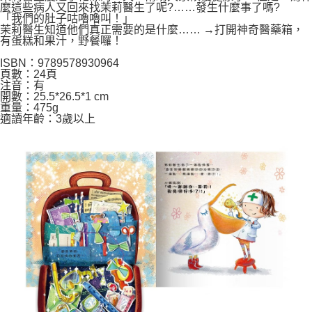
每筆NT$60，滿NT$590(含以上)免運費
購買商品的店家。未經商家同意取消之訂單仍視為有效，需透過AFTEE先享
麼這些病人又回來找茉莉醫生了呢?……發生什麼事了嗎?
後付繳納相關費用。
「我們的肚子咕嚕嚕叫！」
付款後7-11取貨
※ 交易是否成功請以「AFTEE先享後付 」之結帳頁面顯示為準，若有關於
茉莉醫生知道他們真正需要的是什麼…… →打開神奇醫藥箱，
有蛋糕和果汁，野餐囉！
是否繳費成功／繳費後需取消欲退款等相關疑問，請聯繫「AFTEE先享後付
每筆NT$60，滿NT$590(含以上)免運費
客戶支援中心」
https://netprotections.freshdesk.com/support/home
ISBN：9789578930964
宅配
頁數：24頁
【注意事項】
注音：有
１．透過由恩沛科技股份有限公司提供之「AFTEE先享後付」服務完成之交
每筆NT$100，滿NT$590(含以上)免運費
開數：25.5*26.5*1 cm
易，需依本服務之必要範圍內提供個人資料，並將交易相關給付款項請求債
重量：475g
權轉讓予恩沛科技股份有限公司。
離島宅配
適讀年齡：3歲以上
２．關於個人資料處理事宜，請瀏覽以下網址：
每筆NT$150，滿NT$890(含以上)免運費
https://aftee.tw/terms/#terms3
３．未成年的使用者請事先徵得法定代理人或監護人之同意方可使用
「AFTEE先享後付」，若未經同意申辦者引起之損失，本公司不負相關責
任。
４．使用「AFTEE先享後付」時，將依據個別帳號之用戶狀況，依本公司即
時審查核予不同之上限額度；若仍有額度不足之情形，本公司將視審查結果
請求用戶進行身份認證。
５．嚴禁一人註冊多個帳號或使用他人資訊註冊。若發現惡意使用之情形，
恩沛科技股份有限公司將有權停止該用戶之使用額度並採取法律行動。