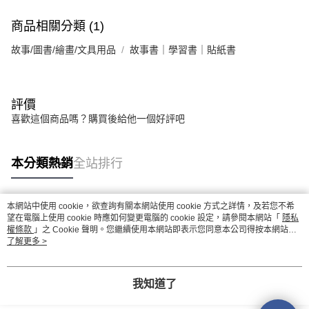
商品相關分類 (1)
故事/圖書/繪畫/文具用品
故事書｜學習書｜貼紙書
評價
喜歡這個商品嗎？購買後給他一個好評吧
本分類熱銷
全站排行
本網站中使用 cookie，欲查詢有關本網站使用 cookie 方式之詳情，及若您不希
熱門標籤
望在電腦上使用 cookie 時應如何變更電腦的 cookie 設定，請參閱本網站「
隱私
權條款
」之 Cookie 聲明。您繼續使用本網站即表示您同意本公司得按本網站使
用條款之 Cookie 聲明使用 cookie。
了解更多 >
我知道了