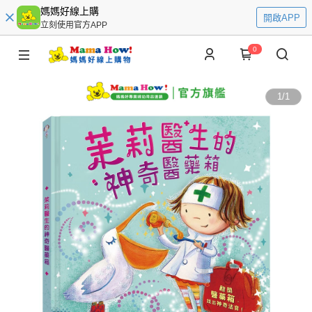
媽媽好線上購
開啟APP
立刻使用官方APP
0
1
/
1