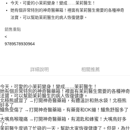
Apple Pay
今天，可愛的小茉莉變身！變成……茉莉醫生！
她有個非常特別的神奇醫藥箱！裡面有茉莉醫生需要的各種神奇
街口支付
法寶，可以幫助茉莉醫生的病人恢復健康。
悠遊付
銷售重點
Google Pay
<
9789578930964
AFTEE先享後付
相關說明
【關於「AFTEE先享後付」】
ATM付款
AFTEE先享後付是「在收到商品之後才付款」的支付方式。 讓您購物簡單
便利好安心！
詳細說明
相關推薦
１．簡單：不需註冊會員、不需綁卡、不需儲值。
運送方式
２．便利：只要手機號碼，簡訊認證，即可結帳。
３．安心：先確認商品／服務後，再付款。
全家取貨付款
今天，可愛的小茉莉變身！變成……茉莉醫生！
她有個非常特別的神奇醫藥箱！裡面有茉莉醫生需要的各種神奇
每筆NT$60，滿NT$590(含以上)免運費
【「AFTEE先享後付」結帳流程】
法寶，可以幫助茉莉醫生的病人恢復健康。
１．於結帳方式選擇「AFTEE先享後付」後，將跳轉至「AFTEE先享後付」
北極熊感冒了 →打開神奇醫藥箱，有體溫計和熱水袋！北極熊
付款後全家取貨
好多了
結帳頁面，進行簡訊認證並確認金額後，即可完成結帳。
鱷魚受傷了 →打開神奇醫藥箱，有藥膏和OK繃！鱷魚舒服多了
２．訂單成立數日內，您將收到繳費通知簡訊。
每筆NT$60，滿NT$590(含以上)免運費
~
３．收到繳費通知簡訊後14天內，點擊此簡訊中的連結，可透過四大超商／
大嘴鳥喉嚨痛 →打開神奇醫藥箱，有湯匙和蜂蜜！大嘴鳥好多
ATM／網路銀行／等多元方式進行付款，方視為交易完成。
7-11取貨付款
了~
※ 請注意：結帳手續完成當下不需立刻繳費，但若您需要取消訂單，請聯絡
茉莉醫生度過了忙碌的一天，幫助大家恢復健康了。但是，為什