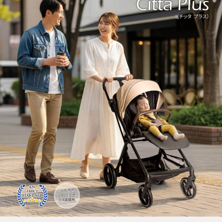
※ 請注意：結帳手續完成當下不需立刻繳費，但若您需要取消訂單，請聯絡
購買商品的店家。未經商家同意取消之訂單仍視為有效，需透過AFTEE先享
後付繳納相關費用。
※ 交易是否成功請以「AFTEE先享後付 」之結帳頁面顯示為準，若有關於
是否繳費成功／繳費後需取消欲退款等相關疑問，請聯繫「AFTEE先享後付
客戶支援中心」
https://netprotections.freshdesk.com/support/home
【注意事項】
１．透過由恩沛科技股份有限公司提供之「AFTEE先享後付」服務完成之交
易，需依本服務之必要範圍內提供個人資料，並將交易相關給付款項請求債
權轉讓予恩沛科技股份有限公司。
２．關於個人資料處理事宜，請瀏覽以下網址：
https://aftee.tw/terms/#terms3
３．未成年的使用者請事先徵得法定代理人或監護人之同意方可使用
「AFTEE先享後付」，若未經同意申辦者引起之損失，本公司不負相關責
任。
４．使用「AFTEE先享後付」時，將依據個別帳號之用戶狀況，依本公司即
時審查核予不同之上限額度；若仍有額度不足之情形，本公司將視審查結果
請求用戶進行身份認證。
５．嚴禁一人註冊多個帳號或使用他人資訊註冊。若發現惡意使用之情形，
恩沛科技股份有限公司將有權停止該用戶之使用額度並採取法律行動。