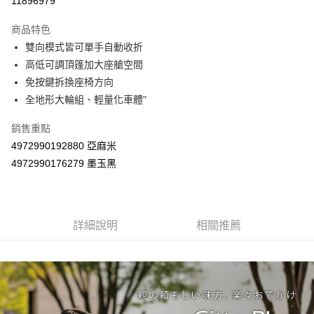
11896979
Apple Pay
商品特色
街口支付
雙向模式皆可單手自動收折
高低可調頂篷加大座艙空間
悠遊付
免按鍵拆換座椅方向
Google Pay
全地形大輪組、輕量化車體"
AFTEE先享後付
銷售重點
相關說明
4972990192880 亞麻米
【關於「AFTEE先享後付」】
4972990176279 墨玉黑
ATM付款
AFTEE先享後付是「在收到商品之後才付款」的支付方式。 讓您購物簡單
便利好安心！
１．簡單：不需註冊會員、不需綁卡、不需儲值。
運送方式
２．便利：只要手機號碼，簡訊認證，即可結帳。
３．安心：先確認商品／服務後，再付款。
宅配
詳細說明
相關推薦
每筆NT$100，滿NT$590(含以上)免運費
【「AFTEE先享後付」結帳流程】
１．於結帳方式選擇「AFTEE先享後付」後，將跳轉至「AFTEE先享後付」
離島宅配
結帳頁面，進行簡訊認證並確認金額後，即可完成結帳。
２．訂單成立數日內，您將收到繳費通知簡訊。
每筆NT$150，滿NT$890(含以上)免運費
３．收到繳費通知簡訊後14天內，點擊此簡訊中的連結，可透過四大超商／
ATM／網路銀行／等多元方式進行付款，方視為交易完成。