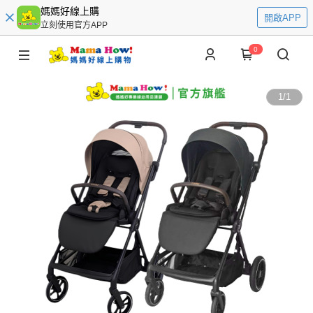
媽媽好線上購
開啟APP
立刻使用官方APP
0
1
/
1