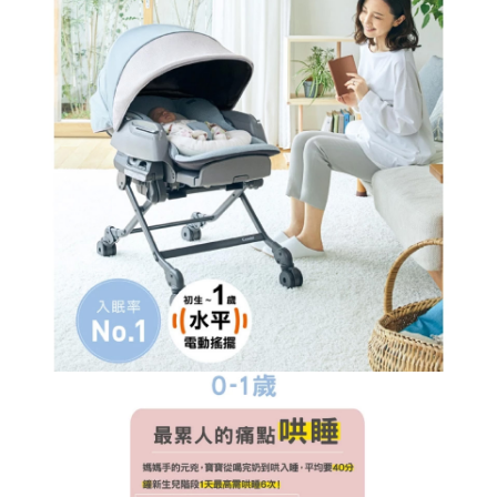
※ 交易是否成功請以「AFTEE先享後付 」之結帳頁面顯示為準，若有關於
是否繳費成功／繳費後需取消欲退款等相關疑問，請聯繫「AFTEE先享後付
客戶支援中心」
https://netprotections.freshdesk.com/support/home
【注意事項】
１．透過由恩沛科技股份有限公司提供之「AFTEE先享後付」服務完成之交
易，需依本服務之必要範圍內提供個人資料，並將交易相關給付款項請求債
權轉讓予恩沛科技股份有限公司。
２．關於個人資料處理事宜，請瀏覽以下網址：
https://aftee.tw/terms/#terms3
３．未成年的使用者請事先徵得法定代理人或監護人之同意方可使用
「AFTEE先享後付」，若未經同意申辦者引起之損失，本公司不負相關責
任。
４．使用「AFTEE先享後付」時，將依據個別帳號之用戶狀況，依本公司即
時審查核予不同之上限額度；若仍有額度不足之情形，本公司將視審查結果
請求用戶進行身份認證。
５．嚴禁一人註冊多個帳號或使用他人資訊註冊。若發現惡意使用之情形，
恩沛科技股份有限公司將有權停止該用戶之使用額度並採取法律行動。