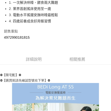
街口支付
1. 一次解決哄睡、餵食兩大難題
2. 業界首創搖床使用至一歲
悠遊付
3. 電動水平搖擺安撫哄睡最輕鬆
Google Pay
4. 四歲前養成良好用餐習慣
AFTEE先享後付
銷售重點
相關說明
4972990181815
【關於「AFTEE先享後付」】
ATM付款
AFTEE先享後付是「在收到商品之後才付款」的支付方式。 讓您購物簡單
便利好安心！
１．簡單：不需註冊會員、不需綁卡、不需儲值。
運送方式
２．便利：只要手機號碼，簡訊認證，即可結帳。
詳細說明
相關推薦
３．安心：先確認商品／服務後，再付款。
宅配
每筆NT$100，滿NT$590(含以上)免運費
【「AFTEE先享後付」結帳流程】
⛔【限宅配】⛔
１．於結帳方式選擇「AFTEE先享後付」後，將跳轉至「AFTEE先享後付」
⛔【購買前請先確認型號在下單】⛔
離島宅配
結帳頁面，進行簡訊認證並確認金額後，即可完成結帳。
２．訂單成立數日內，您將收到繳費通知簡訊。
每筆NT$150，滿NT$890(含以上)免運費
３．收到繳費通知簡訊後14天內，點擊此簡訊中的連結，可透過四大超商／
ATM／網路銀行／等多元方式進行付款，方視為交易完成。
※ 請注意：結帳手續完成當下不需立刻繳費，但若您需要取消訂單，請聯絡
購買商品的店家。未經商家同意取消之訂單仍視為有效，需透過AFTEE先享
後付繳納相關費用。