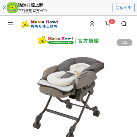
媽媽好線上購
開啟APP
立刻使用官方APP
0
1
/
1