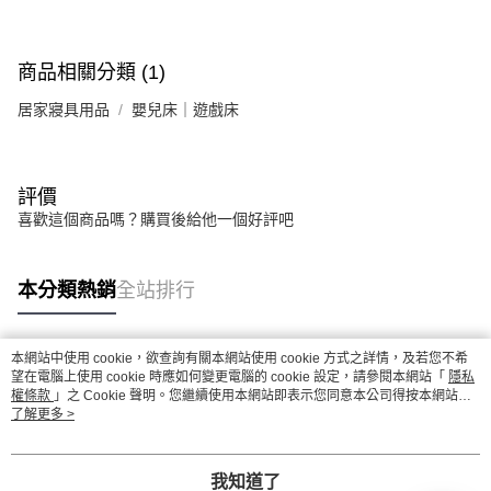
商品相關分類 (1)
居家寢具用品
嬰兒床｜遊戲床
評價
喜歡這個商品嗎？購買後給他一個好評吧
本分類熱銷
全站排行
本網站中使用 cookie，欲查詢有關本網站使用 cookie 方式之詳情，及若您不希
熱門標籤
望在電腦上使用 cookie 時應如何變更電腦的 cookie 設定，請參閱本網站「
隱私
權條款
」之 Cookie 聲明。您繼續使用本網站即表示您同意本公司得按本網站使
用條款之 Cookie 聲明使用 cookie。
了解更多 >
我知道了