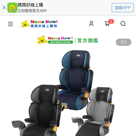
媽媽好線上購
開啟APP
立刻使用官方APP
0
1
/
1