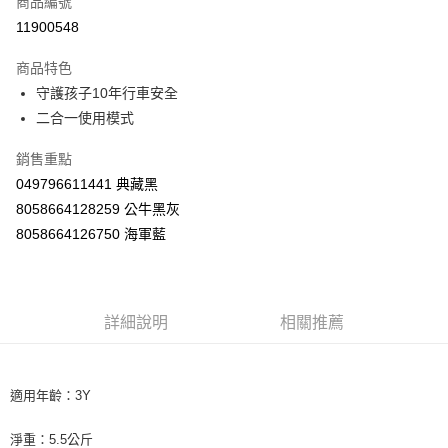
商品編號
LINE Pay
11900548
Apple Pay
商品特色
街口支付
守護孩子10年行車安全
二合一使用模式
悠遊付
銷售重點
Google Pay
049796611441 典藏黑
AFTEE先享後付
8058664128259 公牛黑灰
相關說明
8058664126750 海軍藍
【關於「AFTEE先享後付」】
ATM付款
AFTEE先享後付是「在收到商品之後才付款」的支付方式。 讓您購物簡單
便利好安心！
１．簡單：不需註冊會員、不需綁卡、不需儲值。
運送方式
２．便利：只要手機號碼，簡訊認證，即可結帳。
詳細說明
相關推薦
３．安心：先確認商品／服務後，再付款。
宅配
每筆NT$100，滿NT$590(含以上)免運費
【「AFTEE先享後付」結帳流程】
１．於結帳方式選擇「AFTEE先享後付」後，將跳轉至「AFTEE先享後付」
適用年齡：3Y
離島宅配
結帳頁面，進行簡訊認證並確認金額後，即可完成結帳。
２．訂單成立數日內，您將收到繳費通知簡訊。
每筆NT$150，滿NT$890(含以上)免運費
淨重：5.5公斤
３．收到繳費通知簡訊後14天內，點擊此簡訊中的連結，可透過四大超商／