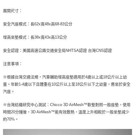
ATM／網路銀行／等多元方式進行付款，方視為交易完成。
※ 請注意：結帳手續完成當下不需立刻繳費，但若您需要取消訂單，請聯絡
展開尺寸：
購買商品的店家。未經商家同意取消之訂單仍視為有效，需透過AFTEE先享
後付繳納相關費用。
安全汽座模式：長62x寬48x高68-83公分
※ 交易是否成功請以「AFTEE先享後付 」之結帳頁面顯示為準，若有關於
是否繳費成功／繳費後需取消欲退款等相關疑問，請聯繫「AFTEE先享後付
客戶支援中心」
https://netprotections.freshdesk.com/support/home
增高坐墊模式：長38x寬43x高13公分
【注意事項】
安全認證：美國高速公路交通安全局NHTSA認證 台灣CNS認證
１．透過由恩沛科技股份有限公司提供之「AFTEE先享後付」服務完成之交
易，需依本服務之必要範圍內提供個人資料，並將交易相關給付款項請求債
注意事項：
權轉讓予恩沛科技股份有限公司。
２．關於個人資料處理事宜，請瀏覽以下網址：
https://aftee.tw/terms/#terms3
※根據台灣交通法規，汽車輔助增高座墊適用於4歲以上或18公斤以上幼
３．未成年的使用者請事先徵得法定代理人或監護人之同意方可使用
童。年齡1-4歲以下且體重在10公斤以上至18公斤以下之幼童，應坐於安全
「AFTEE先享後付」，若未經同意申辦者引起之損失，本公司不負相關責
任。
汽座。
４．使用「AFTEE先享後付」時，將依據個別帳號之用戶狀況，依本公司即
時審查核予不同之上限額度；若仍有額度不足之情形，本公司將視審查結果
※台灣紡織研究中心測試：Chicco 3D AirMesh™軟墊對照一般座墊，使用
請求用戶進行身份認證。
時間20分鐘後，3D AirMesh™能有效散熱，溫度上升相較於一般坐墊減少
５．嚴禁一人註冊多個帳號或使用他人資訊註冊。若發現惡意使用之情形，
恩沛科技股份有限公司將有權停止該用戶之使用額度並採取法律行動。
約70%。