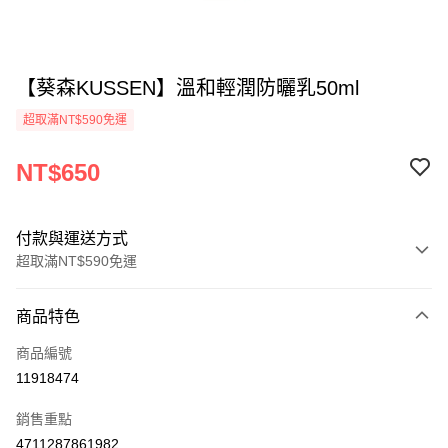
【葵森KUSSEN】溫和輕潤防曬乳50ml
超取滿NT$590免運
NT$650
付款與運送方式
超取滿NT$590免運
付款方式
商品特色
信用卡一次付款
商品編號
超商取貨付款
11918474
LINE Pay
銷售重點
Apple Pay
4711287861982