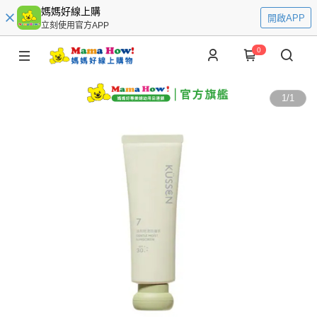
媽媽好線上購
開啟APP
立刻使用官方APP
0
1
/
1