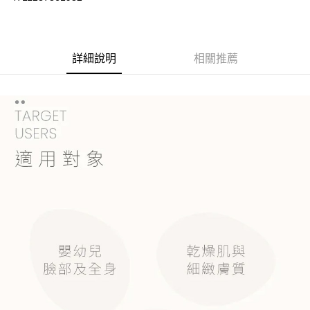
街口支付
悠遊付
詳細說明
相關推薦
Google Pay
AFTEE先享後付
相關說明
【關於「AFTEE先享後付」】
ATM付款
AFTEE先享後付是「在收到商品之後才付款」的支付方式。 讓您購物簡單
便利好安心！
１．簡單：不需註冊會員、不需綁卡、不需儲值。
運送方式
２．便利：只要手機號碼，簡訊認證，即可結帳。
３．安心：先確認商品／服務後，再付款。
全家取貨付款
每筆NT$60，滿NT$590(含以上)免運費
【「AFTEE先享後付」結帳流程】
１．於結帳方式選擇「AFTEE先享後付」後，將跳轉至「AFTEE先享後付」
付款後全家取貨
結帳頁面，進行簡訊認證並確認金額後，即可完成結帳。
２．訂單成立數日內，您將收到繳費通知簡訊。
每筆NT$60，滿NT$590(含以上)免運費
３．收到繳費通知簡訊後14天內，點擊此簡訊中的連結，可透過四大超商／
ATM／網路銀行／等多元方式進行付款，方視為交易完成。
7-11取貨付款
※ 請注意：結帳手續完成當下不需立刻繳費，但若您需要取消訂單，請聯絡
每筆NT$60，滿NT$590(含以上)免運費
購買商品的店家。未經商家同意取消之訂單仍視為有效，需透過AFTEE先享