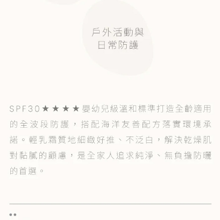
後付繳納相關費用。
付款後7-11取貨
※ 交易是否成功請以「AFTEE先享後付 」之結帳頁面顯示為準，若有關於
是否繳費成功／繳費後需取消欲退款等相關疑問，請聯繫「AFTEE先享後付
每筆NT$60，滿NT$590(含以上)免運費
客戶支援中心」
https://netprotections.freshdesk.com/support/home
宅配
【注意事項】
１．透過由恩沛科技股份有限公司提供之「AFTEE先享後付」服務完成之交
每筆NT$100，滿NT$590(含以上)免運費
易，需依本服務之必要範圍內提供個人資料，並將交易相關給付款項請求債
權轉讓予恩沛科技股份有限公司。
離島宅配
２．關於個人資料處理事宜，請瀏覽以下網址：
每筆NT$150，滿NT$890(含以上)免運費
https://aftee.tw/terms/#terms3
３．未成年的使用者請事先徵得法定代理人或監護人之同意方可使用
「AFTEE先享後付」，若未經同意申辦者引起之損失，本公司不負相關責
任。
４．使用「AFTEE先享後付」時，將依據個別帳號之用戶狀況，依本公司即
時審查核予不同之上限額度；若仍有額度不足之情形，本公司將視審查結果
請求用戶進行身份認證。
５．嚴禁一人註冊多個帳號或使用他人資訊註冊。若發現惡意使用之情形，
恩沛科技股份有限公司將有權停止該用戶之使用額度並採取法律行動。