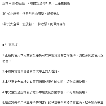
座椅兩側磁吸設計，吸附安全帶扣具，上座更俐落
3件式小座墊，依身形自由調整，舒適安心
5點式安全帶一鍵放鬆，一拉收緊，簡單好操作
■ 注意事項：
1.正確的使用本兒童安全座椅可以降低寶寶傷亡的機率，請務必閱讀使用說
明書。
2.不得將寶寶單獨留置於汽座上無人看護。
3.本兒童安全座椅如有任何損壞或零件缺失時，請勿繼續使用。
4.本兒童安全座椅若於意外中遭受劇烈撞擊後，不可繼續使用。
5.請勿將未使用汽車安全帶固定住的兒童安全座椅留在車內，以免緊急煞車