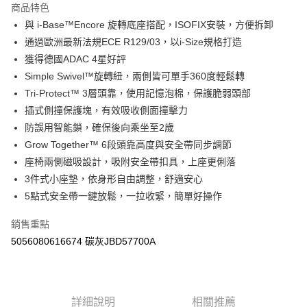
商品特色
街口支付
與 i-Base™Encore 旋轉底座搭配，ISOFIX安裝，方便拆卸
通過歐洲最新法規ECE R129/03，以i-Size規格打造
悠遊付
獲得德國ADAC 4星好評
Google Pay
Simple Swivel™旋轉紐，兩側皆可單手360度輕鬆轉
Tri-Protect™ 3層頭靠，使用記憶泡棉，保護脆弱頭部
AFTEE先享後付
插式側撞保護塊，有效吸收側面撞擊力
相關說明
防誤用智能鎖，確保後向乘坐至2歲
【關於「AFTEE先享後付」】
ATM付款
AFTEE先享後付是「在收到商品之後才付款」的支付方式。 讓您購物簡單
Grow Together™ 6段頭靠高度與安全帶同步調節
便利好安心！
座椅兩側磁吸設計，吸附安全帶扣具，上座更俐落
１．簡單：不需註冊會員、不需綁卡、不需儲值。
運送方式
3件式小座墊，依身形自由調整，舒適安心
２．便利：只要手機號碼，簡訊認證，即可結帳。
３．安心：先確認商品／服務後，再付款。
宅配
5點式安全帶一鍵放鬆，一拉收緊，簡單好操作
每筆NT$100，滿NT$590(含以上)免運費
【「AFTEE先享後付」結帳流程】
銷售重點
１．於結帳方式選擇「AFTEE先享後付」後，將跳轉至「AFTEE先享後付」
離島宅配
5056080616674 碳灰JBD57700A
結帳頁面，進行簡訊認證並確認金額後，即可完成結帳。
２．訂單成立數日內，您將收到繳費通知簡訊。
每筆NT$150，滿NT$890(含以上)免運費
３．收到繳費通知簡訊後14天內，點擊此簡訊中的連結，可透過四大超商／
ATM／網路銀行／等多元方式進行付款，方視為交易完成。
※ 請注意：結帳手續完成當下不需立刻繳費，但若您需要取消訂單，請聯絡
詳細說明
相關推薦
購買商品的店家。未經商家同意取消之訂單仍視為有效，需透過AFTEE先享