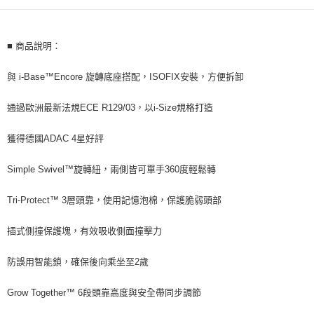
後付繳納相關費用。
※ 交易是否成功請以「AFTEE先享後付 」之結帳頁面顯示為準，若有關於
是否繳費成功／繳費後需取消欲退款等相關疑問，請聯繫「AFTEE先享後付
■ 商品說明：
客戶支援中心」
https://netprotections.freshdesk.com/support/home
【注意事項】
與 i-Base™Encore 旋轉底座搭配，ISOFIX安裝，方便拆卸
１．透過由恩沛科技股份有限公司提供之「AFTEE先享後付」服務完成之交
易，需依本服務之必要範圍內提供個人資料，並將交易相關給付款項請求債
通過歐洲最新法規ECE R129/03，以i-Size規格打造
權轉讓予恩沛科技股份有限公司。
２．關於個人資料處理事宜，請瀏覽以下網址：
https://aftee.tw/terms/#terms3
獲得德國ADAC 4星好評
３．未成年的使用者請事先徵得法定代理人或監護人之同意方可使用
「AFTEE先享後付」，若未經同意申辦者引起之損失，本公司不負相關責
Simple Swivel™旋轉紐，兩側皆可單手360度輕鬆轉
任。
４．使用「AFTEE先享後付」時，將依據個別帳號之用戶狀況，依本公司即
時審查核予不同之上限額度；若仍有額度不足之情形，本公司將視審查結果
Tri-Protect™ 3層頭靠，使用記憶泡棉，保護脆弱頭部
請求用戶進行身份認證。
５．嚴禁一人註冊多個帳號或使用他人資訊註冊。若發現惡意使用之情形，
插式側撞保護塊，有效吸收側面撞擊力
恩沛科技股份有限公司將有權停止該用戶之使用額度並採取法律行動。
防誤用智能鎖，確保後向乘坐至2歲
Grow Together™ 6段頭靠高度與安全帶同步調節