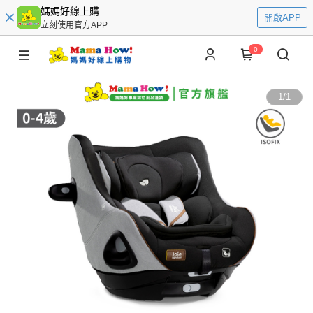
媽媽好線上購
開啟APP
立刻使用官方APP
0
1
/
1