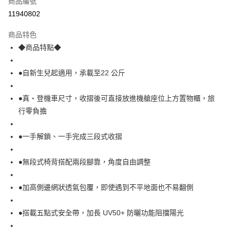
商品編號
LINE Pay
11940802
Apple Pay
商品特色
街口支付
◆商品特點◆
悠遊付
●自新生兒起適用，承載至22 公斤
Google Pay
●真・登機車尺寸，收摺後可直接放進機艙座位上方置物櫃，旅
AFTEE先享後付
行零負擔
相關說明
【關於「AFTEE先享後付」】
ATM付款
AFTEE先享後付是「在收到商品之後才付款」的支付方式。 讓您購物簡單
●一手解鎖、一手完成三段式收摺
便利好安心！
１．簡單：不需註冊會員、不需綁卡、不需儲值。
運送方式
●無段式椅背搭配兩段腳靠，角度自由調整
２．便利：只要手機號碼，簡訊認證，即可結帳。
３．安心：先確認商品／服務後，再付款。
宅配
●加高側邊網狀透氣包覆，即使遇到不平地面也不易翻側
每筆NT$100，滿NT$590(含以上)免運費
【「AFTEE先享後付」結帳流程】
１．於結帳方式選擇「AFTEE先享後付」後，將跳轉至「AFTEE先享後付」
離島宅配
結帳頁面，進行簡訊認證並確認金額後，即可完成結帳。
●搭載五點式安全帶，加長 UV50+ 防曬功能阻擋陽光
２．訂單成立數日內，您將收到繳費通知簡訊。
每筆NT$150，滿NT$890(含以上)免運費
３．收到繳費通知簡訊後14天內，點擊此簡訊中的連結，可透過四大超商／