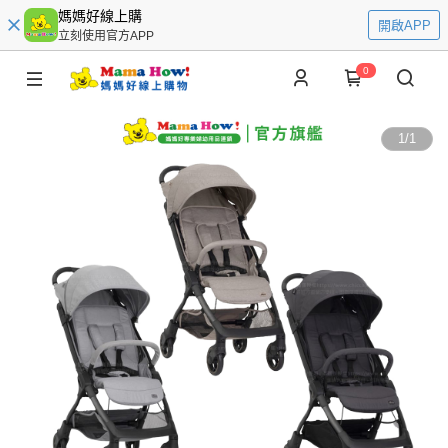
媽媽好線上購
開啟APP
立刻使用官方APP
0
1
/
1