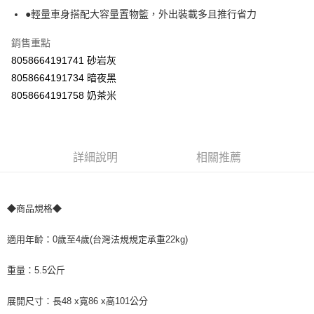
ATM／網路銀行／等多元方式進行付款，方視為交易完成。
●輕量車身搭配大容量置物籃，外出裝載多且推行省力
※ 請注意：結帳手續完成當下不需立刻繳費，但若您需要取消訂單，請聯絡
購買商品的店家。未經商家同意取消之訂單仍視為有效，需透過AFTEE先享
銷售重點
後付繳納相關費用。
8058664191741 砂岩灰
※ 交易是否成功請以「AFTEE先享後付 」之結帳頁面顯示為準，若有關於
是否繳費成功／繳費後需取消欲退款等相關疑問，請聯繫「AFTEE先享後付
8058664191734 暗夜黑
客戶支援中心」
https://netprotections.freshdesk.com/support/home
8058664191758 奶茶米
【注意事項】
１．透過由恩沛科技股份有限公司提供之「AFTEE先享後付」服務完成之交
易，需依本服務之必要範圍內提供個人資料，並將交易相關給付款項請求債
權轉讓予恩沛科技股份有限公司。
詳細說明
相關推薦
２．關於個人資料處理事宜，請瀏覽以下網址：
https://aftee.tw/terms/#terms3
３．未成年的使用者請事先徵得法定代理人或監護人之同意方可使用
「AFTEE先享後付」，若未經同意申辦者引起之損失，本公司不負相關責
◆商品規格◆
任。
４．使用「AFTEE先享後付」時，將依據個別帳號之用戶狀況，依本公司即
時審查核予不同之上限額度；若仍有額度不足之情形，本公司將視審查結果
適用年齡：0歲至4歲(台灣法規規定承重22kg)
請求用戶進行身份認證。
５．嚴禁一人註冊多個帳號或使用他人資訊註冊。若發現惡意使用之情形，
重量：5.5公斤
恩沛科技股份有限公司將有權停止該用戶之使用額度並採取法律行動。
展開尺寸：長48 x寬86 x高101公分