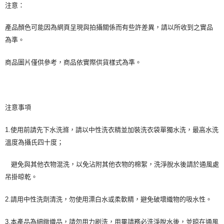
注意：
產品顏色可能因為網頁呈現與拍攝關係而有些許差異，請以所收到之實品
為準。
商品圖片僅供參考，商品依實際供貨樣式為準。
注意事項
1.使用前請先下水洗滌，請以中性洗衣精並加裝洗衣袋單獨水洗，最高水洗
溫度為攝氏四十度；
避免與其他衣物混洗，以免沾附其他衣物的棉絮，洗淨脫水後請於通風處
吊掛晾乾。
2.請用中性洗劑清洗，勿使用漂白水或柔軟精，避免破壞織物的吸水性。
3.本產品為細緻織品，請勿用力刷洗，用畢請務必洗淨脫水後，並晾在通風