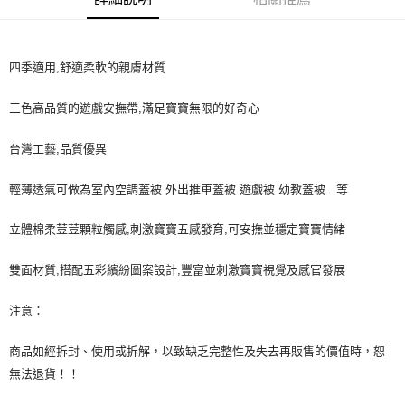
３．收到繳費通知簡訊後14天內，點擊此簡訊中的連結，可透過四大超商／
ATM／網路銀行／等多元方式進行付款，方視為交易完成。
7-11取貨付款
※ 請注意：結帳手續完成當下不需立刻繳費，但若您需要取消訂單，請聯絡
每筆NT$60，滿NT$590(含以上)免運費
購買商品的店家。未經商家同意取消之訂單仍視為有效，需透過AFTEE先享
四季適用,舒適柔軟的親膚材質
後付繳納相關費用。
付款後7-11取貨
※ 交易是否成功請以「AFTEE先享後付 」之結帳頁面顯示為準，若有關於
是否繳費成功／繳費後需取消欲退款等相關疑問，請聯繫「AFTEE先享後付
三色高品質的遊戲安撫帶,滿足寶寶無限的好奇心
每筆NT$60，滿NT$590(含以上)免運費
客戶支援中心」
https://netprotections.freshdesk.com/support/home
宅配
台灣工藝,品質優異
【注意事項】
１．透過由恩沛科技股份有限公司提供之「AFTEE先享後付」服務完成之交
每筆NT$100，滿NT$590(含以上)免運費
易，需依本服務之必要範圍內提供個人資料，並將交易相關給付款項請求債
輕薄透氣可做為室內空調蓋被.外出推車蓋被.遊戲被.幼教蓋被...等
權轉讓予恩沛科技股份有限公司。
離島宅配
２．關於個人資料處理事宜，請瀏覽以下網址：
每筆NT$150，滿NT$890(含以上)免運費
立體棉柔荳荳顆粒觸感,刺激寶寶五感發育,可安撫並穩定寶寶情緒
https://aftee.tw/terms/#terms3
３．未成年的使用者請事先徵得法定代理人或監護人之同意方可使用
「AFTEE先享後付」，若未經同意申辦者引起之損失，本公司不負相關責
雙面材質,搭配五彩繽紛圖案設計,豐富並刺激寶寶視覺及感官發展
任。
４．使用「AFTEE先享後付」時，將依據個別帳號之用戶狀況，依本公司即
注意：
時審查核予不同之上限額度；若仍有額度不足之情形，本公司將視審查結果
請求用戶進行身份認證。
５．嚴禁一人註冊多個帳號或使用他人資訊註冊。若發現惡意使用之情形，
商品如經拆封、使用或拆解，以致缺乏完整性及失去再販售的價值時，恕
恩沛科技股份有限公司將有權停止該用戶之使用額度並採取法律行動。
無法退貨！！