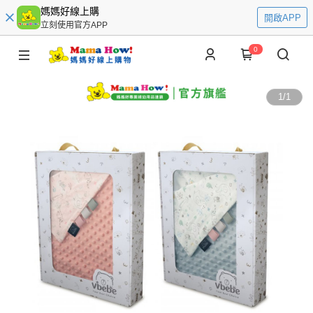
媽媽好線上購
開啟APP
立刻使用官方APP
0
1
/
1