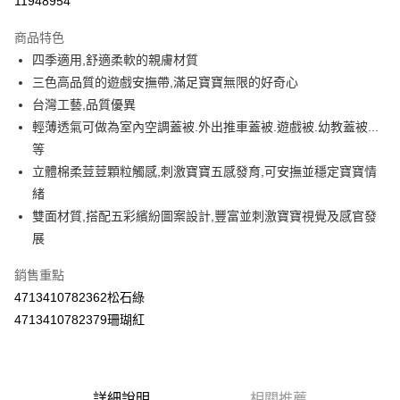
11948954
LINE Pay
商品特色
Apple Pay
四季適用,舒適柔軟的親膚材質
三色高品質的遊戲安撫帶,滿足寶寶無限的好奇心
街口支付
台灣工藝,品質優異
悠遊付
輕薄透氣可做為室內空調蓋被.外出推車蓋被.遊戲被.幼教蓋被...
等
Google Pay
立體棉柔荳荳顆粒觸感,刺激寶寶五感發育,可安撫並穩定寶寶情
AFTEE先享後付
緒
相關說明
雙面材質,搭配五彩繽紛圖案設計,豐富並刺激寶寶視覺及感官發
【關於「AFTEE先享後付」】
展
ATM付款
AFTEE先享後付是「在收到商品之後才付款」的支付方式。 讓您購物簡單
便利好安心！
銷售重點
１．簡單：不需註冊會員、不需綁卡、不需儲值。
運送方式
２．便利：只要手機號碼，簡訊認證，即可結帳。
4713410782362松石綠
３．安心：先確認商品／服務後，再付款。
全家取貨付款
4713410782379珊瑚紅
每筆NT$60，滿NT$590(含以上)免運費
【「AFTEE先享後付」結帳流程】
１．於結帳方式選擇「AFTEE先享後付」後，將跳轉至「AFTEE先享後付」
付款後全家取貨
結帳頁面，進行簡訊認證並確認金額後，即可完成結帳。
２．訂單成立數日內，您將收到繳費通知簡訊。
每筆NT$60，滿NT$590(含以上)免運費
詳細說明
相關推薦