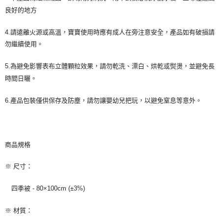
良好的地方
4.請遠離火源或高溫，寶寶使用時應有成人在旁注意安全，產品如有破損請
勿繼續使用。
5.為避免影響表布立體顆粒效果，請勿乾洗、漂白、烘乾或熨燙，並避免長
時間日曬。
6.產品包裝僅供保存及防塵，請勿讓嬰幼兒把玩，以避免窒息等意外。
商品規格
※ 尺寸：
四季被 - 80×100cm (±3%)
※ 材質：