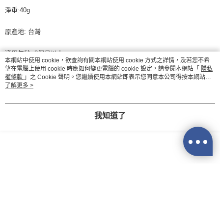
３．收到繳費通知簡訊後14天內，點擊此簡訊中的連結，可透過四大超商／
淨重:40g
ATM／網路銀行／等多元方式進行付款，方視為交易完成。
7-11取貨付款
※ 請注意：結帳手續完成當下不需立刻繳費，但若您需要取消訂單，請聯絡
每筆NT$60，滿NT$590(含以上)免運費
購買商品的店家。未經商家同意取消之訂單仍視為有效，需透過AFTEE先享
原產地: 台灣
後付繳納相關費用。
付款後7-11取貨
※ 交易是否成功請以「AFTEE先享後付 」之結帳頁面顯示為準，若有關於
適用年齡: 8個月以上
是否繳費成功／繳費後需取消欲退款等相關疑問，請聯繫「AFTEE先享後付
本網站中使用 cookie，欲查詢有關本網站使用 cookie 方式之詳情，及若您不希
每筆NT$60，滿NT$590(含以上)免運費
客戶支援中心」
https://netprotections.freshdesk.com/support/home
望在電腦上使用 cookie 時應如何變更電腦的 cookie 設定，請參閱本網站「
隱私
保存期限: 八個月
權條款
」之 Cookie 聲明。您繼續使用本網站即表示您同意本公司得按本網站使
宅配
【注意事項】
用條款之 Cookie 聲明使用 cookie。
了解更多 >
１．透過由恩沛科技股份有限公司提供之「AFTEE先享後付」服務完成之交
每筆NT$100，滿NT$590(含以上)免運費
有效日期：標示於包裝上
易，需依本服務之必要範圍內提供個人資料，並將交易相關給付款項請求債
權轉讓予恩沛科技股份有限公司。
離島宅配
我知道了
供應商：醴醐有限公司
２．關於個人資料處理事宜，請瀏覽以下網址：
每筆NT$150，滿NT$890(含以上)免運費
https://aftee.tw/terms/#terms3
３．未成年的使用者請事先徵得法定代理人或監護人之同意方可使用
地址：台北市中正區信義路二段23號6樓-2
「AFTEE先享後付」，若未經同意申辦者引起之損失，本公司不負相關責
任。
電話：02-23927266
４．使用「AFTEE先享後付」時，將依據個別帳號之用戶狀況，依本公司即
時審查核予不同之上限額度；若仍有額度不足之情形，本公司將視審查結果
請求用戶進行身份認證。
５．嚴禁一人註冊多個帳號或使用他人資訊註冊。若發現惡意使用之情形，
恩沛科技股份有限公司將有權停止該用戶之使用額度並採取法律行動。
香蕉爆爆球-煉乳風味40g