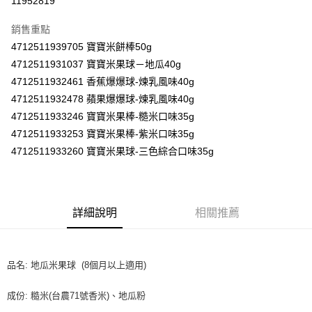
11952819
LINE Pay
銷售重點
Apple Pay
4712511939705 寶寶米餅棒50g
4712511931037 寶寶米果球－地瓜40g
街口支付
4712511932461 香蕉爆爆球-煉乳風味40g
悠遊付
4712511932478 蘋果爆爆球-煉乳風味40g
4712511933246 寶寶米果棒-糙米口味35g
Google Pay
4712511933253 寶寶米果棒-紫米口味35g
AFTEE先享後付
4712511933260 寶寶米果球-三色綜合口味35g
相關說明
【關於「AFTEE先享後付」】
ATM付款
AFTEE先享後付是「在收到商品之後才付款」的支付方式。 讓您購物簡單
便利好安心！
詳細說明
相關推薦
１．簡單：不需註冊會員、不需綁卡、不需儲值。
運送方式
２．便利：只要手機號碼，簡訊認證，即可結帳。
３．安心：先確認商品／服務後，再付款。
全家取貨付款
品名: 地瓜米果球 (8個月以上適用)
每筆NT$60，滿NT$590(含以上)免運費
【「AFTEE先享後付」結帳流程】
１．於結帳方式選擇「AFTEE先享後付」後，將跳轉至「AFTEE先享後付」
付款後全家取貨
結帳頁面，進行簡訊認證並確認金額後，即可完成結帳。
成份: 糙米(台農71號香米)、地瓜粉
２．訂單成立數日內，您將收到繳費通知簡訊。
每筆NT$60，滿NT$590(含以上)免運費