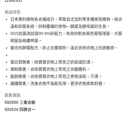
11952911
LINE Pay
商品特色
Apple Pay
日本專利植物系去蟎成分，萃取自尤加利等多種香氛植物，結合
溫和抑菌系統，抑制塵蟎的食物—徽菌及酵母菌的生長。
街口支付
SGS抗菌測試達99.9%抑菌力，有效抑制金黃色葡萄球菌、大腸
悠遊付
桿菌及綠膿桿菌。
複合抗靜電配方，防止灰塵吸附，溫合去除衣物上的過敏原。
Google Pay
AFTEE先享後付
蛋白質酵素，除寶寶衣物上常見之奶垢或奶漬。
相關說明
澱粉酵素，去除寶寶衣物上常見之米麵醬料。
【關於「AFTEE先享後付」】
脂肪酵素，去除寶寶衣物上常見之食物油垢、汗漬。
ATM付款
AFTEE先享後付是「在收到商品之後才付款」的支付方式。 讓您購物簡單
護纖酵素，洗後衣物不易起毛球，更添衣物柔軟舒適。
便利好安心！
１．簡單：不需註冊會員、不需綁卡、不需儲值。
運送方式
２．便利：只要手機號碼，簡訊認證，即可結帳。
銷售重點
３．安心：先確認商品／服務後，再付款。
全家取貨付款
592500 三重去敏
每筆NT$60，滿NT$590(含以上)免運費
592524 四酵合一
【「AFTEE先享後付」結帳流程】
１．於結帳方式選擇「AFTEE先享後付」後，將跳轉至「AFTEE先享後付」
付款後全家取貨
結帳頁面，進行簡訊認證並確認金額後，即可完成結帳。
２．訂單成立數日內，您將收到繳費通知簡訊。
每筆NT$60，滿NT$590(含以上)免運費