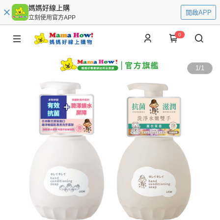
媽媽好線上購
開啟APP
立刻使用官方APP
0
1
/
1