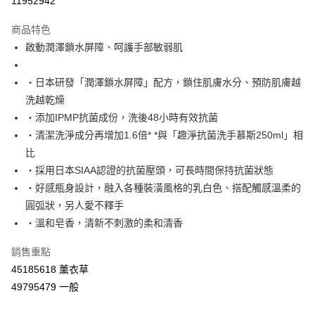
11952942
LINE Pay
商品特色
Apple Pay
啟動潤澤鎖水屏障、呵護手部敏弱肌
街口支付
・日本研發「潤澤鎖水屏障」配方，鎖住肌膚水分、預防肌膚越
悠遊付
洗越乾燥
・添加IPMP抗菌成份，洗後48小時有效抗菌
Google Pay
・清潔洗淨成分再增加1.6倍* *與「趣淨抗菌洗手慕斯250ml」相
AFTEE先享後付
比
相關說明
・採用日本SIAA認證的抗菌壓頭，可長時間保持抗菌狀態
【關於「AFTEE先享後付」】
・好感瓶身設計，融入各種裝潢風格的乳白色、搭配觸感溫柔的
ATM付款
AFTEE先享後付是「在收到商品之後才付款」的支付方式。 讓您購物簡單
圓弧狀，另人愛不釋手
便利好安心！
１．簡單：不需註冊會員、不需綁卡、不需儲值。
・溫和皂香，清新不刺激的柔和清香
運送方式
２．便利：只要手機號碼，簡訊認證，即可結帳。
３．安心：先確認商品／服務後，再付款。
全家取貨付款
銷售重點
每筆NT$60，滿NT$590(含以上)免運費
45185618 薰衣草
【「AFTEE先享後付」結帳流程】
１．於結帳方式選擇「AFTEE先享後付」後，將跳轉至「AFTEE先享後付」
49795479 一般
付款後全家取貨
結帳頁面，進行簡訊認證並確認金額後，即可完成結帳。
２．訂單成立數日內，您將收到繳費通知簡訊。
每筆NT$60，滿NT$590(含以上)免運費