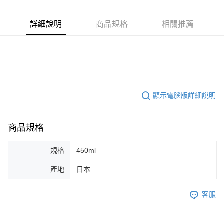
３．收到繳費通知簡訊後14天內，點擊此簡訊中的連結，可透過四大超商／
ATM／網路銀行／等多元方式進行付款，方視為交易完成。
7-11取貨付款
※ 請注意：結帳手續完成當下不需立刻繳費，但若您需要取消訂單，請聯絡
詳細說明
商品規格
相關推薦
每筆NT$60，滿NT$590(含以上)免運費
購買商品的店家。未經商家同意取消之訂單仍視為有效，需透過AFTEE先享
後付繳納相關費用。
付款後7-11取貨
※ 交易是否成功請以「AFTEE先享後付 」之結帳頁面顯示為準，若有關於
是否繳費成功／繳費後需取消欲退款等相關疑問，請聯繫「AFTEE先享後付
每筆NT$60，滿NT$590(含以上)免運費
客戶支援中心」
https://netprotections.freshdesk.com/support/home
宅配
【注意事項】
１．透過由恩沛科技股份有限公司提供之「AFTEE先享後付」服務完成之交
每筆NT$100，滿NT$590(含以上)免運費
顯示電腦版詳細說明
易，需依本服務之必要範圍內提供個人資料，並將交易相關給付款項請求債
權轉讓予恩沛科技股份有限公司。
離島宅配
２．關於個人資料處理事宜，請瀏覽以下網址：
每筆NT$150，滿NT$890(含以上)免運費
商品規格
https://aftee.tw/terms/#terms3
３．未成年的使用者請事先徵得法定代理人或監護人之同意方可使用
「AFTEE先享後付」，若未經同意申辦者引起之損失，本公司不負相關責
規格
450ml
任。
４．使用「AFTEE先享後付」時，將依據個別帳號之用戶狀況，依本公司即
產地
日本
時審查核予不同之上限額度；若仍有額度不足之情形，本公司將視審查結果
請求用戶進行身份認證。
５．嚴禁一人註冊多個帳號或使用他人資訊註冊。若發現惡意使用之情形，
客服
恩沛科技股份有限公司將有權停止該用戶之使用額度並採取法律行動。