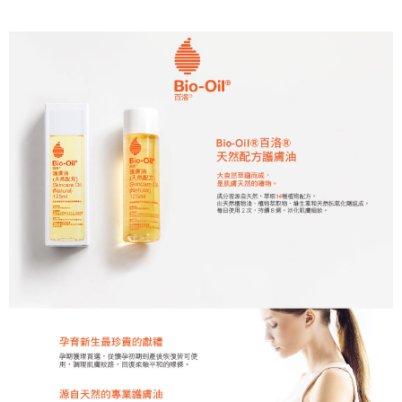
３．收到繳費通知簡訊後14天內，點擊此簡訊中的連結，可透過四大超商／
ATM／網路銀行／等多元方式進行付款，方視為交易完成。
7-11取貨付款
※ 請注意：結帳手續完成當下不需立刻繳費，但若您需要取消訂單，請聯絡
每筆NT$60，滿NT$590(含以上)免運費
購買商品的店家。未經商家同意取消之訂單仍視為有效，需透過AFTEE先享
後付繳納相關費用。
付款後7-11取貨
※ 交易是否成功請以「AFTEE先享後付 」之結帳頁面顯示為準，若有關於
是否繳費成功／繳費後需取消欲退款等相關疑問，請聯繫「AFTEE先享後付
每筆NT$60，滿NT$590(含以上)免運費
客戶支援中心」
https://netprotections.freshdesk.com/support/home
宅配
【注意事項】
１．透過由恩沛科技股份有限公司提供之「AFTEE先享後付」服務完成之交
每筆NT$100，滿NT$590(含以上)免運費
易，需依本服務之必要範圍內提供個人資料，並將交易相關給付款項請求債
權轉讓予恩沛科技股份有限公司。
離島宅配
２．關於個人資料處理事宜，請瀏覽以下網址：
每筆NT$150，滿NT$890(含以上)免運費
https://aftee.tw/terms/#terms3
３．未成年的使用者請事先徵得法定代理人或監護人之同意方可使用
「AFTEE先享後付」，若未經同意申辦者引起之損失，本公司不負相關責
任。
４．使用「AFTEE先享後付」時，將依據個別帳號之用戶狀況，依本公司即
時審查核予不同之上限額度；若仍有額度不足之情形，本公司將視審查結果
請求用戶進行身份認證。
５．嚴禁一人註冊多個帳號或使用他人資訊註冊。若發現惡意使用之情形，
恩沛科技股份有限公司將有權停止該用戶之使用額度並採取法律行動。