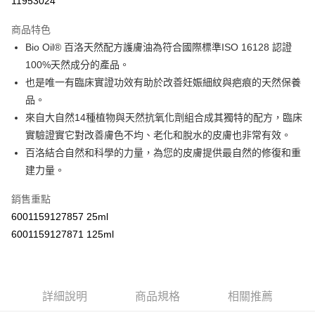
11953024
LINE Pay
商品特色
Apple Pay
Bio Oil® 百洛天然配方護膚油為符合國際標準ISO 16128 認證
100%天然成分的產品。
街口支付
也是唯一有臨床實證功效有助於改善妊娠細紋與疤痕的天然保養
悠遊付
品。
來自大自然14種植物與天然抗氧化劑組合成其獨特的配方，臨床
Google Pay
實驗證實它對改善膚色不均、老化和脫水的皮膚也非常有效。
AFTEE先享後付
百洛結合自然和科學的力量，為您的皮膚提供最自然的修復和重
相關說明
建力量。
【關於「AFTEE先享後付」】
ATM付款
AFTEE先享後付是「在收到商品之後才付款」的支付方式。 讓您購物簡單
銷售重點
便利好安心！
6001159127857 25ml
１．簡單：不需註冊會員、不需綁卡、不需儲值。
運送方式
２．便利：只要手機號碼，簡訊認證，即可結帳。
6001159127871 125ml
３．安心：先確認商品／服務後，再付款。
全家取貨付款
每筆NT$60，滿NT$590(含以上)免運費
【「AFTEE先享後付」結帳流程】
１．於結帳方式選擇「AFTEE先享後付」後，將跳轉至「AFTEE先享後付」
付款後全家取貨
結帳頁面，進行簡訊認證並確認金額後，即可完成結帳。
詳細說明
商品規格
相關推薦
２．訂單成立數日內，您將收到繳費通知簡訊。
每筆NT$60，滿NT$590(含以上)免運費