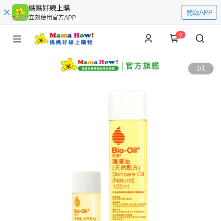
媽媽好線上購
開啟APP
立刻使用官方APP
0
1
/
1