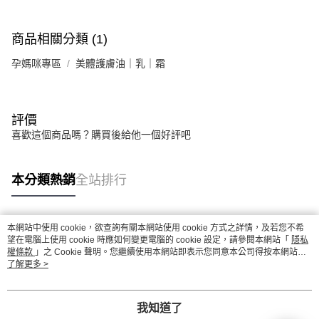
商品相關分類 (1)
孕媽咪專區
美體護膚油｜乳｜霜
評價
喜歡這個商品嗎？購買後給他一個好評吧
本分類熱銷
全站排行
本網站中使用 cookie，欲查詢有關本網站使用 cookie 方式之詳情，及若您不希
熱門標籤
望在電腦上使用 cookie 時應如何變更電腦的 cookie 設定，請參閱本網站「
隱私
權條款
」之 Cookie 聲明。您繼續使用本網站即表示您同意本公司得按本網站使
用條款之 Cookie 聲明使用 cookie。
了解更多 >
我知道了