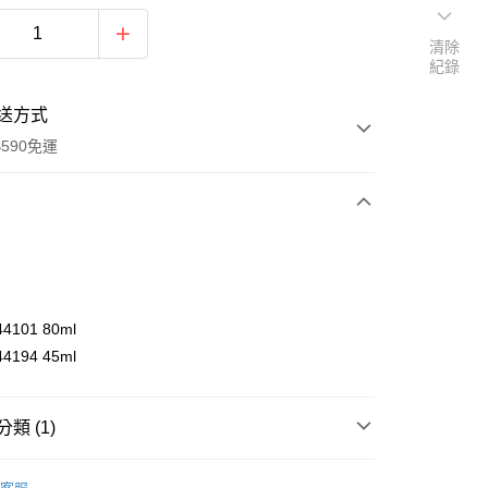
清除
紀錄
送方式
590免運
次付款
付款
44101 80ml
44194 45ml
類 (1)
防蚊專區
y