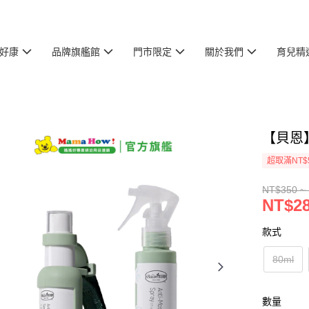
好康
品牌旗艦館
門市限定
關於我們
育兒精
【貝恩
超取滿NT$
NT$350 ~
NT$28
款式
80ml
數量