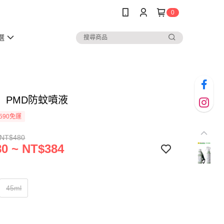
0
選
】PMD防蚊噴液
590免運
 NT$480
0 ~ NT$384
45ml