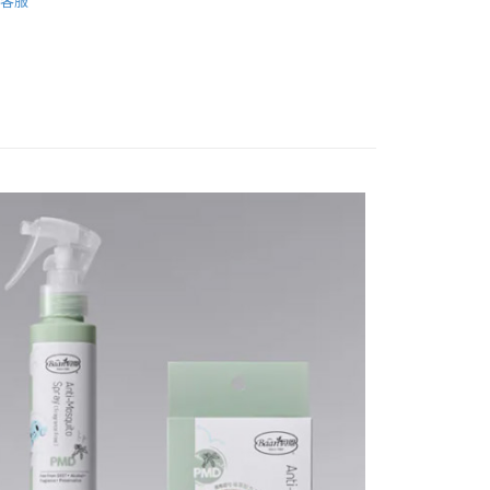
客服
享後付
FTEE先享後付」】
先享後付是「在收到商品之後才付款」的支付方式。 讓您購物簡單
心！
：不需註冊會員、不需綁卡、不需儲值。
：只要手機號碼，簡訊認證，即可結帳。
：先確認商品／服務後，再付款。
付款
EE先享後付」結帳流程】
0，滿NT$590(含以上)免運費
方式選擇「AFTEE先享後付」後，將跳轉至「AFTEE先享後
頁面，進行簡訊認證並確認金額後，即可完成結帳。
家取貨
成立數日內，您將收到繳費通知簡訊。
費通知簡訊後14天內，點擊此簡訊中的連結，可透過四大超商
0，滿NT$590(含以上)免運費
網路銀行／等多元方式進行付款，方視為交易完成。
：結帳手續完成當下不需立刻繳費，但若您需要取消訂單，請聯
付款
的店家。未經商家同意取消之訂單仍視為有效，需透過AFTEE
繳納相關費用。
0，滿NT$590(含以上)免運費
否成功請以「AFTEE先享後付 」之結帳頁面顯示為準，若有關於
功／繳費後需取消欲退款等相關疑問，請聯繫「AFTEE先享後
1取貨
援中心」
https://netprotections.freshdesk.com/support/home
0，滿NT$590(含以上)免運費
項】