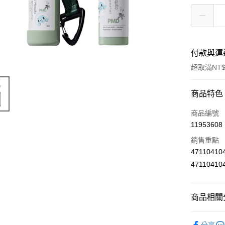
付款與運
超取滿NT$
付款方式
商品特色
信用卡一
商品編號
11953608
超商取貨
銷售重點
LINE Pay
47110410
47110410
Apple Pay
街口支付
商品相關分
悠遊付
嬰兒護理
Google Pa