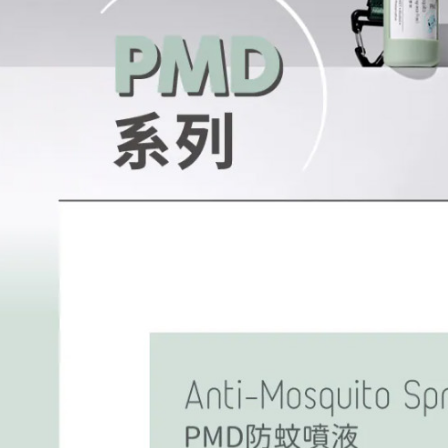
宅配
１．透過由
交易，需
每筆NT$1
求債權轉
２．關於
離島宅配
https://aft
每筆NT$1
３．未成
「AFTE
任。
４．使用「
即時審查
結果請求
５．嚴禁
形，恩沛
動。