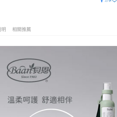
分享
AFTEE先
相關說明
【關於「A
ATM付款
AFTEE
說明
相關推薦
便利好安
１．簡單
２．便利
運送方式
３．安心
全家取貨
【「AFT
每筆NT$6
１．於結帳
付」結帳
付款後全
２．訂單
３．收到繳
每筆NT$6
／ATM／
※ 請注意
7-11取貨
絡購買商品
先享後付
每筆NT$6
※ 交易是
是否繳費成
付款後7-1
付客戶支
每筆NT$6
【注意事