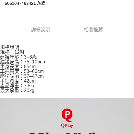
5061047482421 灰綠
ATM／網路銀行／等多元方式進行付款，方視為交易完成。
※ 請注意：結帳手續完成當下不需立刻繳費，但若您需要取消訂單，請聯絡
購買商品的店家。未經商家同意取消之訂單仍視為有效，需透過AFTEE先享
後付繳納相關費用。
※ 交易是否成功請以「AFTEE先享後付 」之結帳頁面顯示為準，若有關於
詳細說明
相關推薦
是否繳費成功／繳費後需取消欲退款等相關疑問，請聯繫「AFTEE先享後付
客戶支援中心」
https://netprotections.freshdesk.com/support/home
規格說明
【注意事項】
規格：12吋
１．透過由恩沛科技股份有限公司提供之「AFTEE先享後付」服務完成之交
建議年齡：3–6歲
易，需依本服務之必要範圍內提供個人資料，並將交易相關給付款項請求債
建議身高：75–105cm
權轉讓予恩沛科技股份有限公司。
車身長度：85cm
２．關於個人資料處理事宜，請瀏覽以下網址：
車把高度：53–60cm
https://aftee.tw/terms/#terms3
座椅調節：37–47cm
３．未成年的使用者請事先徵得法定代理人或監護人之同意方可使用
手把寬度：42cm
「AFTEE先享後付」，若未經同意申辦者引起之損失，本公司不負相關責
產品淨重：7.8kg
最大承重：20kg
任。
４．使用「AFTEE先享後付」時，將依據個別帳號之用戶狀況，依本公司即
時審查核予不同之上限額度；若仍有額度不足之情形，本公司將視審查結果
請求用戶進行身份認證。
５．嚴禁一人註冊多個帳號或使用他人資訊註冊。若發現惡意使用之情形，
恩沛科技股份有限公司將有權停止該用戶之使用額度並採取法律行動。