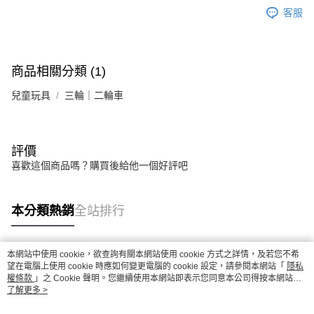
客服
商品相關分類 (1)
兒童玩具
三輪｜二輪車
評價
喜歡這個商品嗎？購買後給他一個好評吧
本分類熱銷
全站排行
本網站中使用 cookie，欲查詢有關本網站使用 cookie 方式之詳情，及若您不希
熱門標籤
望在電腦上使用 cookie 時應如何變更電腦的 cookie 設定，請參閱本網站「
隱私
權條款
」之 Cookie 聲明。您繼續使用本網站即表示您同意本公司得按本網站使
用條款之 Cookie 聲明使用 cookie。
了解更多 >