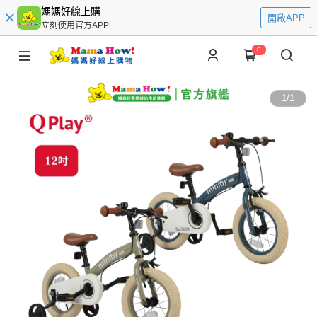
媽媽好線上購
開啟APP
立刻使用官方APP
0
1
/
1