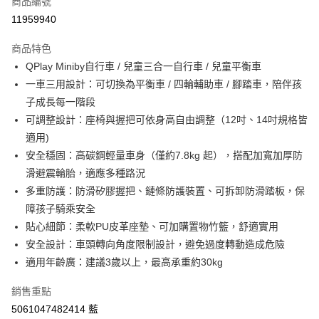
商品編號
LINE Pay
11959940
Apple Pay
商品特色
街口支付
QPlay Miniby自行車 / 兒童三合一自行車 / 兒童平衡車
一車三用設計：可切換為平衡車 / 四輪輔助車 / 腳踏車，陪伴孩
悠遊付
子成長每一階段
Google Pay
可調整設計：座椅與握把可依身高自由調整（12吋、14吋規格皆
適用)
AFTEE先享後付
安全穩固：高碳鋼輕量車身（僅約7.8kg 起），搭配加寬加厚防
相關說明
滑避震輪胎，適應多種路況
【關於「AFTEE先享後付」】
ATM付款
AFTEE先享後付是「在收到商品之後才付款」的支付方式。 讓您購物簡單
多重防護：防滑矽膠握把、鏈條防護裝置、可拆卸防滑踏板，保
便利好安心！
障孩子騎乘安全
１．簡單：不需註冊會員、不需綁卡、不需儲值。
運送方式
貼心細節：柔軟PU皮革座墊、可加購置物竹籃，舒適實用
２．便利：只要手機號碼，簡訊認證，即可結帳。
３．安心：先確認商品／服務後，再付款。
宅配
安全設計：車頭轉向角度限制設計，避免過度轉動造成危險
適用年齡廣：建議3歲以上，最高承重約30kg
每筆NT$100，滿NT$590(含以上)免運費
【「AFTEE先享後付」結帳流程】
１．於結帳方式選擇「AFTEE先享後付」後，將跳轉至「AFTEE先享後付」
離島宅配
銷售重點
結帳頁面，進行簡訊認證並確認金額後，即可完成結帳。
２．訂單成立數日內，您將收到繳費通知簡訊。
每筆NT$150，滿NT$890(含以上)免運費
5061047482414 藍
３．收到繳費通知簡訊後14天內，點擊此簡訊中的連結，可透過四大超商／