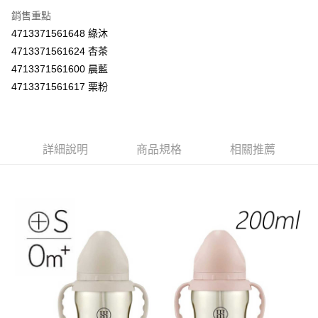
１．於結帳方式選擇「AFTEE先享後付」後，將跳轉至「AFTEE先享後付」
付款後全家取貨
銷售重點
結帳頁面，進行簡訊認證並確認金額後，即可完成結帳。
２．訂單成立數日內，您將收到繳費通知簡訊。
4713371561648 綠沐
每筆NT$60，滿NT$590(含以上)免運費
３．收到繳費通知簡訊後14天內，點擊此簡訊中的連結，可透過四大超商／
4713371561624 杏茶
ATM／網路銀行／等多元方式進行付款，方視為交易完成。
7-11取貨付款
※ 請注意：結帳手續完成當下不需立刻繳費，但若您需要取消訂單，請聯絡
4713371561600 晨藍
每筆NT$60，滿NT$590(含以上)免運費
購買商品的店家。未經商家同意取消之訂單仍視為有效，需透過AFTEE先享
4713371561617 栗粉
後付繳納相關費用。
付款後7-11取貨
※ 交易是否成功請以「AFTEE先享後付 」之結帳頁面顯示為準，若有關於
是否繳費成功／繳費後需取消欲退款等相關疑問，請聯繫「AFTEE先享後付
每筆NT$60，滿NT$590(含以上)免運費
客戶支援中心」
https://netprotections.freshdesk.com/support/home
詳細說明
商品規格
相關推薦
宅配
【注意事項】
１．透過由恩沛科技股份有限公司提供之「AFTEE先享後付」服務完成之交
每筆NT$100，滿NT$590(含以上)免運費
易，需依本服務之必要範圍內提供個人資料，並將交易相關給付款項請求債
權轉讓予恩沛科技股份有限公司。
離島宅配
２．關於個人資料處理事宜，請瀏覽以下網址：
每筆NT$150，滿NT$890(含以上)免運費
https://aftee.tw/terms/#terms3
３．未成年的使用者請事先徵得法定代理人或監護人之同意方可使用
「AFTEE先享後付」，若未經同意申辦者引起之損失，本公司不負相關責
任。
４．使用「AFTEE先享後付」時，將依據個別帳號之用戶狀況，依本公司即
時審查核予不同之上限額度；若仍有額度不足之情形，本公司將視審查結果
請求用戶進行身份認證。
５．嚴禁一人註冊多個帳號或使用他人資訊註冊。若發現惡意使用之情形，