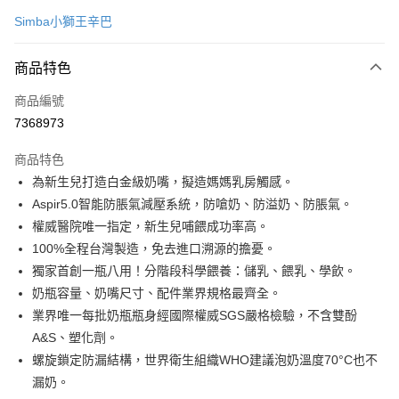
信用卡一次付款
Simba小獅王辛巴
超商取貨付款
商品特色
LINE Pay
商品編號
Apple Pay
7368973
街口支付
商品特色
悠遊付
為新生兒打造白金級奶嘴，擬造媽媽乳房觸感。
Google Pay
Aspir5.0智能防脹氣減壓系統，防嗆奶、防溢奶、防脹氣。
權威醫院唯一指定，新生兒哺餵成功率高。
AFTEE先享後付
100%全程台灣製造，免去進口溯源的擔憂。
相關說明
獨家首創一瓶八用！分階段科學餵養：儲乳、餵乳、學飲。
【關於「AFTEE先享後付」】
ATM付款
AFTEE先享後付是「在收到商品之後才付款」的支付方式。 讓您購物簡單
奶瓶容量、奶嘴尺寸、配件業界規格最齊全。
便利好安心！
業界唯一每批奶瓶瓶身經國際權威SGS嚴格檢驗，不含雙酚
１．簡單：不需註冊會員、不需綁卡、不需儲值。
運送方式
A&S、塑化劑。
２．便利：只要手機號碼，簡訊認證，即可結帳。
３．安心：先確認商品／服務後，再付款。
螺旋鎖定防漏結構，世界衛生組織WHO建議泡奶溫度70°C也不
全家取貨付款
漏奶。
每筆NT$60，滿NT$590(含以上)免運費
【「AFTEE先享後付」結帳流程】