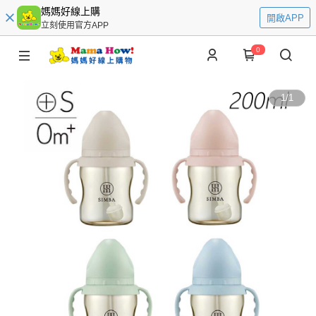
媽媽好線上購
開啟APP
立刻使用官方APP
0
1
/
1