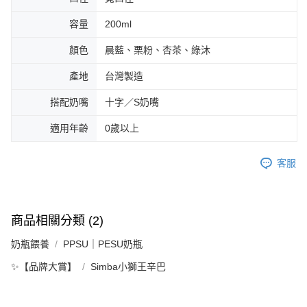
容量
200ml
顏色
晨藍、栗粉、杏茶、綠沐
產地
台灣製造
搭配奶嘴
十字／S奶嘴
適用年齡
0歲以上
客服
商品相關分類 (2)
奶瓶餵養
PPSU｜PESU奶瓶
✨【品牌大賞】
Simba小獅王辛巴