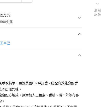
清除
紀錄
送方式
590免運
次付款
獅王辛巴
付款
茶萃取精華，通過美國USDA認證，搭配高效能分解酵
去除奶瓶異味。
複合配方製成，無添加人工色素、香精、磷、苯等有害
y
份。
享後付