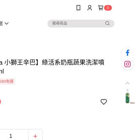
0
選
mba 小獅王辛巴】綠活系奶瓶蔬果洗潔噴
ml
590免運
9