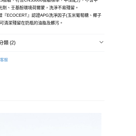
GS檢驗，符合CNS3800檢驗標準，中性配方，不含甲
光劑、壬基酚環境荷爾蒙，洗淨不易殘留。
FTEE先享後付」】
盟『ECOCERT』認證APG洗淨因子(玉米葡萄糖、椰子
先享後付是「在收到商品之後才付款」的支付方式。 讓您購物簡單
心！
，可清潔殘留在奶瓶的油脂及髒污。
：不需註冊會員、不需綁卡、不需儲值。
：只要手機號碼，簡訊認證，即可結帳。
：先確認商品／服務後，再付款。
類 (2)
付款
EE先享後付」結帳流程】
0，滿NT$590(含以上)免運費
方式選擇「AFTEE先享後付」後，將跳轉至「AFTEE先享後
奶瓶清潔液
頁面，進行簡訊認證並確認金額後，即可完成結帳。
客服
大賞】
Simba小獅王辛巴
家取貨
成立數日內，您將收到繳費通知簡訊。
費通知簡訊後14天內，點擊此簡訊中的連結，可透過四大超商
0，滿NT$590(含以上)免運費
網路銀行／等多元方式進行付款，方視為交易完成。
：結帳手續完成當下不需立刻繳費，但若您需要取消訂單，請聯
付款
的店家。未經商家同意取消之訂單仍視為有效，需透過AFTEE
繳納相關費用。
0，滿NT$590(含以上)免運費
否成功請以「AFTEE先享後付 」之結帳頁面顯示為準，若有關於
功／繳費後需取消欲退款等相關疑問，請聯繫「AFTEE先享後
1取貨
援中心」
https://netprotections.freshdesk.com/support/home
0，滿NT$590(含以上)免運費
項】
恩沛科技股份有限公司提供之「AFTEE先享後付」服務完成之
依本服務之必要範圍內提供個人資料，並將交易相關給付款項請
00，滿NT$590(含以上)免運費
讓予恩沛科技股份有限公司。