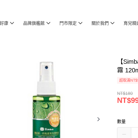
好康
品牌旗艦館
門市限定
關於我們
育兒精
【Si
霧 120
超取滿NT$
NT$180
NT$9
數量