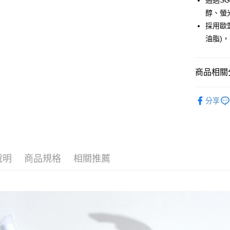
通過S
相關說明
醇、螢
【關於「A
ATM付款
採用歐
AFTEE
便利好安
油脂)
１．簡單
２．便利
運送方式
３．安心
商品相關分
全家取貨
【「AFT
每筆NT$6
１．於結帳
奶瓶清潔
付」結帳
分享
✨【品牌
付款後全
２．訂單
３．收到繳
每筆NT$6
／ATM／
※ 請注意
7-11取貨
絡購買商品
先享後付
每筆NT$6
說明
商品規格
相關推薦
※ 交易是
是否繳費成
付款後7-1
付客戶支
每筆NT$6
【注意事
宅配
１．透過由
交易，需
每筆NT$1
求債權轉