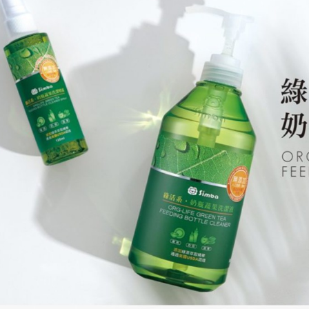
２．關於
離島宅配
https://aft
每筆NT$1
３．未成
「AFTE
任。
４．使用「
即時審查
結果請求
５．嚴禁
形，恩沛
動。