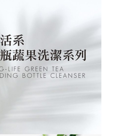
個人資料處理事宜，請瀏覽以下網址：
ee.tw/terms/#terms3
50，滿NT$890(含以上)免運費
年的使用者請事先徵得法定代理人或監護人之同意方可使用
E先享後付」，若未經同意申辦者引起之損失，本公司不負相關責
AFTEE先享後付」時，將依據個別帳號之用戶狀況，依本公司
核予不同之上限額度；若仍有額度不足之情形，本公司將視審查
用戶進行身份認證。
一人註冊多個帳號或使用他人資訊註冊。若發現惡意使用之情
科技股份有限公司將有權停止該用戶之使用額度並採取法律行