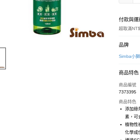
付款與運
超取滿NT$
付款方式
品牌
信用卡一
Simba小
超商取貨
商品特色
LINE Pay
商品編號
Apple Pay
7373395
商品特色
街口支付
添加綠
悠遊付
素，可
植物性
Google Pa
化學成
AFTEE先