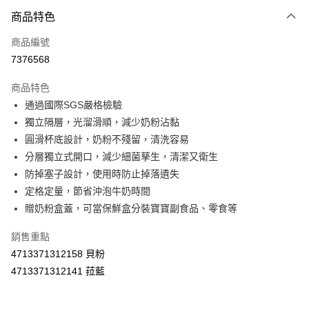
商品特色
LINE Pay
商品編號
Apple Pay
7376568
街口支付
商品特色
悠遊付
通過國際SGS嚴格檢驗
Google Pay
獨立隔層，光溜滑順，減少奶粉沾黏
圓滑杯底設計，奶粉不殘留，清洗容易
AFTEE先享後付
分層獨立式開口，減少細菌孳生，清潔又衛生
相關說明
防掉塞子設計，使用時防止掉落遺失
【關於「AFTEE先享後付」】
ATM付款
AFTEE先享後付是「在收到商品之後才付款」的支付方式。 讓您購物簡單
定格定量，節省沖泡牛奶時間
便利好安心！
贈奶粉盒蓋，可當保鮮盒分裝寶寶副食品、零食等
１．簡單：不需註冊會員、不需綁卡、不需儲值。
運送方式
２．便利：只要手機號碼，簡訊認證，即可結帳。
銷售重點
３．安心：先確認商品／服務後，再付款。
全家取貨付款
4713371312158 貝粉
每筆NT$60，滿NT$590(含以上)免運費
【「AFTEE先享後付」結帳流程】
4713371312141 菈藍
１．於結帳方式選擇「AFTEE先享後付」後，將跳轉至「AFTEE先享後付」
付款後全家取貨
結帳頁面，進行簡訊認證並確認金額後，即可完成結帳。
２．訂單成立數日內，您將收到繳費通知簡訊。
每筆NT$60，滿NT$590(含以上)免運費