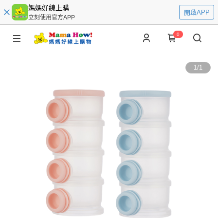
媽媽好線上購
開啟APP
立刻使用官方APP
0
1
/
1