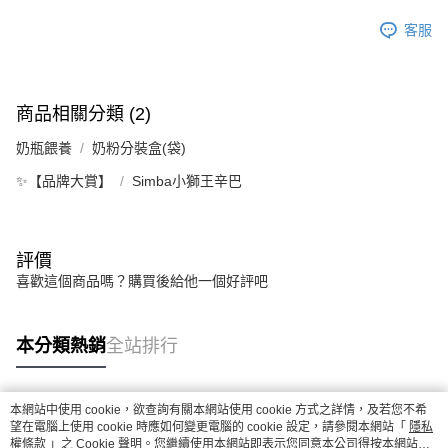
客服
商品相關分類 (2)
奶瓶餵養
奶粉分裝盒(袋)
✨【品牌大賞】
Simba小獅王辛巴
評價
喜歡這個商品嗎？購買後給他一個好評吧
本分類熱銷
全站排行
本網站中使用 cookie，欲查詢有關本網站使用 cookie 方式之詳情，及若您不希
熱門標籤
望在電腦上使用 cookie 時應如何變更電腦的 cookie 設定，請參閱本網站「
隱私
權條款
」之 Cookie 聲明。您繼續使用本網站即表示您同意本公司得按本網站使