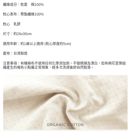
※ 交易是否成功請以「AFTEE先享後付 」之結帳頁面顯示為準，若有關於
纖維成分：枕套 棉100%
是否繳費成功／繳費後需取消欲退款等相關疑問，請聯繫「AFTEE先享後付
客戶支援中心」
https://netprotections.freshdesk.com/support/home
枕心表布：聚酯纖維100%
【注意事項】
枕心 乳膠
１．透過由恩沛科技股份有限公司提供之「AFTEE先享後付」服務完成之交
易，需依本服務之必要範圍內提供個人資料，並將交易相關給付款項請求債
尺寸：約26x30cm
權轉讓予恩沛科技股份有限公司。
２．關於個人資料處理事宜，請瀏覽以下網址：
適用年齡：約1歲以上適用 (枕心厚度約5cm)
https://aftee.tw/terms/#terms3
產地：台灣製造
３．未成年的使用者請事先徵得法定代理人或監護人之同意方可使用
「AFTEE先享後付」，若未經同意申辦者引起之損失，本公司不負相關責
注意事項：有機棉布不使用任何化學添加劑，不做精煉及漂白，如有棉花莖葉組
任。
織產生的褐色小點屬正常現象，經多次洗滌後即自然脫落。
４．使用「AFTEE先享後付」時，將依據個別帳號之用戶狀況，依本公司即
時審查核予不同之上限額度；若仍有額度不足之情形，本公司將視審查結果
請求用戶進行身份認證。
５．嚴禁一人註冊多個帳號或使用他人資訊註冊。若發現惡意使用之情形，
恩沛科技股份有限公司將有權停止該用戶之使用額度並採取法律行動。