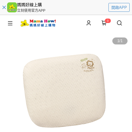
媽媽好線上購
開啟APP
立刻使用官方APP
0
1
/
1