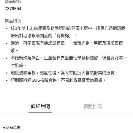
商品編號
街口支付
7379594
悠遊付
商品特色
Google Pay
於3年以上未施農藥及化學肥料的健康土壤中，順應自然循環栽
AFTEE先享後付
培出對地球永續關愛的「有機棉」 。
相關說明
通過「荷蘭國際有機認證標章」，無螢光劑、甲醛及環境賀爾
【關於「AFTEE先享後付」】
蒙。
ATM付款
AFTEE先享後付是「在收到商品之後才付款」的支付方式。 讓您購物簡單
不做精煉及漂白，生產製程完全無化學藥物殘留，保護寶寶每一
便利好安心！
１．簡單：不需註冊會員、不需綁卡、不需儲值。
吋肌膚。
運送方式
２．便利：只要手機號碼，簡訊認證，即可結帳。
觸感溫和柔軟，透氣性佳，讓人有貼近大自然舒爽的感覺。
３．安心：先確認商品／服務後，再付款。
宅配
印刷顏料經SGS檢驗合格，不易刺激寶寶柔嫩肌膚。
每筆NT$100，滿NT$590(含以上)免運費
【「AFTEE先享後付」結帳流程】
１．於結帳方式選擇「AFTEE先享後付」後，將跳轉至「AFTEE先享後付」
離島宅配
結帳頁面，進行簡訊認證並確認金額後，即可完成結帳。
２．訂單成立數日內，您將收到繳費通知簡訊。
每筆NT$150，滿NT$890(含以上)免運費
詳細說明
相關推薦
３．收到繳費通知簡訊後14天內，點擊此簡訊中的連結，可透過四大超商／
ATM／網路銀行／等多元方式進行付款，方視為交易完成。
※ 請注意：結帳手續完成當下不需立刻繳費，但若您需要取消訂單，請聯絡
購買商品的店家。未經商家同意取消之訂單仍視為有效，需透過AFTEE先享
● 商品規格：
後付繳納相關費用。