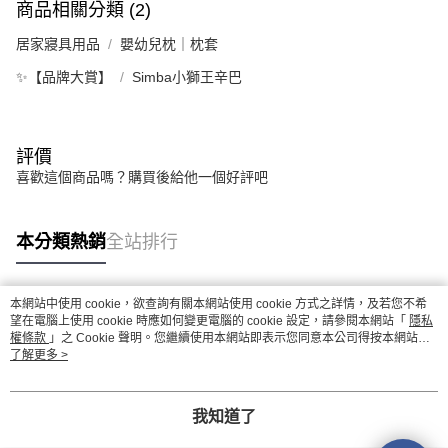
商品相關分類 (2)
居家寢具用品
嬰幼兒枕｜枕套
✨【品牌大賞】
Simba小獅王辛巴
評價
喜歡這個商品嗎？購買後給他一個好評吧
本分類熱銷
全站排行
本網站中使用 cookie，欲查詢有關本網站使用 cookie 方式之詳情，及若您不希
熱門標籤
望在電腦上使用 cookie 時應如何變更電腦的 cookie 設定，請參閱本網站「
隱私
權條款
」之 Cookie 聲明。您繼續使用本網站即表示您同意本公司得按本網站使
用條款之 Cookie 聲明使用 cookie。
了解更多 >
我知道了