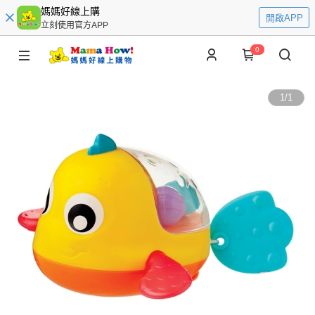
媽媽好線上購
開啟APP
立刻使用官方APP
0
1
/
1