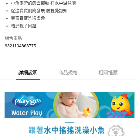
街口支付
小魚兩旁的鰓會擺動 在水中游泳唷
促進寶寶肌肉發展 聽視覺認知
悠遊付
豐富寶寶洗澡樂趣
Google Pay
增進親子同趣
AFTEE先享後付
銷售重點
相關說明
9321104863775
【關於「AFTEE先享後付」】
ATM付款
AFTEE先享後付是「在收到商品之後才付款」的支付方式。 讓您購物簡單
便利好安心！
１．簡單：不需註冊會員、不需綁卡、不需儲值。
運送方式
２．便利：只要手機號碼，簡訊認證，即可結帳。
詳細說明
商品規格
相關推薦
３．安心：先確認商品／服務後，再付款。
宅配
每筆NT$100，滿NT$590(含以上)免運費
【「AFTEE先享後付」結帳流程】
１．於結帳方式選擇「AFTEE先享後付」後，將跳轉至「AFTEE先享後付」
離島宅配
結帳頁面，進行簡訊認證並確認金額後，即可完成結帳。
２．訂單成立數日內，您將收到繳費通知簡訊。
每筆NT$150，滿NT$890(含以上)免運費
３．收到繳費通知簡訊後14天內，點擊此簡訊中的連結，可透過四大超商／
ATM／網路銀行／等多元方式進行付款，方視為交易完成。
※ 請注意：結帳手續完成當下不需立刻繳費，但若您需要取消訂單，請聯絡
購買商品的店家。未經商家同意取消之訂單仍視為有效，需透過AFTEE先享
後付繳納相關費用。