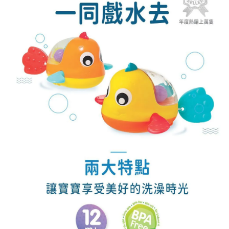
※ 交易是否成功請以「AFTEE先享後付 」之結帳頁面顯示為準，若有關於
是否繳費成功／繳費後需取消欲退款等相關疑問，請聯繫「AFTEE先享後付
客戶支援中心」
https://netprotections.freshdesk.com/support/home
【注意事項】
１．透過由恩沛科技股份有限公司提供之「AFTEE先享後付」服務完成之交
易，需依本服務之必要範圍內提供個人資料，並將交易相關給付款項請求債
權轉讓予恩沛科技股份有限公司。
２．關於個人資料處理事宜，請瀏覽以下網址：
https://aftee.tw/terms/#terms3
３．未成年的使用者請事先徵得法定代理人或監護人之同意方可使用
「AFTEE先享後付」，若未經同意申辦者引起之損失，本公司不負相關責
任。
４．使用「AFTEE先享後付」時，將依據個別帳號之用戶狀況，依本公司即
時審查核予不同之上限額度；若仍有額度不足之情形，本公司將視審查結果
請求用戶進行身份認證。
５．嚴禁一人註冊多個帳號或使用他人資訊註冊。若發現惡意使用之情形，
恩沛科技股份有限公司將有權停止該用戶之使用額度並採取法律行動。