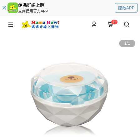
媽媽好線上購
開啟APP
立刻使用官方APP
0
1
/
1