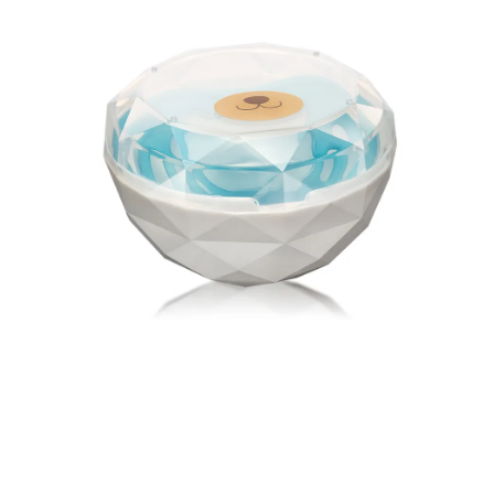
每筆NT$60，滿NT$590(含以上)免運費
購買商品的店家。未經商家同意取消之訂單仍視為有效，需透過AFTEE先享
後付繳納相關費用。
付款後7-11取貨
※ 交易是否成功請以「AFTEE先享後付 」之結帳頁面顯示為準，若有關於
是否繳費成功／繳費後需取消欲退款等相關疑問，請聯繫「AFTEE先享後付
每筆NT$60，滿NT$590(含以上)免運費
客戶支援中心」
https://netprotections.freshdesk.com/support/home
宅配
【注意事項】
１．透過由恩沛科技股份有限公司提供之「AFTEE先享後付」服務完成之交
每筆NT$100，滿NT$590(含以上)免運費
易，需依本服務之必要範圍內提供個人資料，並將交易相關給付款項請求債
權轉讓予恩沛科技股份有限公司。
離島宅配
２．關於個人資料處理事宜，請瀏覽以下網址：
每筆NT$150，滿NT$890(含以上)免運費
https://aftee.tw/terms/#terms3
３．未成年的使用者請事先徵得法定代理人或監護人之同意方可使用
「AFTEE先享後付」，若未經同意申辦者引起之損失，本公司不負相關責
任。
４．使用「AFTEE先享後付」時，將依據個別帳號之用戶狀況，依本公司即
時審查核予不同之上限額度；若仍有額度不足之情形，本公司將視審查結果
請求用戶進行身份認證。
５．嚴禁一人註冊多個帳號或使用他人資訊註冊。若發現惡意使用之情形，
恩沛科技股份有限公司將有權停止該用戶之使用額度並採取法律行動。