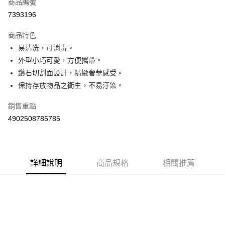
商品編號
Apple Pay
7393196
街口支付
商品特色
悠遊付
易清洗，可消毒。
Google Pay
外型小巧可愛，方便攜帶。
鑽石切割面設計，精緻奢華感受。
AFTEE先享後付
保持存放物品之衛生，不易汙染。
相關說明
【關於「AFTEE先享後付」】
銷售重點
ATM付款
AFTEE先享後付是「在收到商品之後才付款」的支付方式。 讓您購物簡單
4902508785785
便利好安心！
１．簡單：不需註冊會員、不需綁卡、不需儲值。
運送方式
２．便利：只要手機號碼，簡訊認證，即可結帳。
３．安心：先確認商品／服務後，再付款。
全家取貨付款
每筆NT$60，滿NT$590(含以上)免運費
詳細說明
商品規格
相關推薦
【「AFTEE先享後付」結帳流程】
１．於結帳方式選擇「AFTEE先享後付」後，將跳轉至「AFTEE先享後付」
付款後全家取貨
結帳頁面，進行簡訊認證並確認金額後，即可完成結帳。
２．訂單成立數日內，您將收到繳費通知簡訊。
每筆NT$60，滿NT$590(含以上)免運費
３．收到繳費通知簡訊後14天內，點擊此簡訊中的連結，可透過四大超商／
ATM／網路銀行／等多元方式進行付款，方視為交易完成。
7-11取貨付款
※ 請注意：結帳手續完成當下不需立刻繳費，但若您需要取消訂單，請聯絡