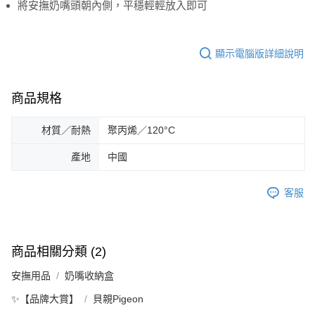
將安撫奶嘴頭朝內側，平穩輕輕放入即可
顯示電腦版詳細說明
商品規格
材質／耐熱
聚丙烯／120°C
產地
中國
客服
商品相關分類 (2)
安撫用品
奶嘴收納盒
✨【品牌大賞】
貝親Pigeon