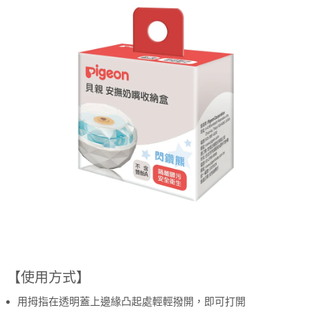
【使用方式】
用拇指在透明蓋上邊緣凸起處輕輕撥開，即可打開