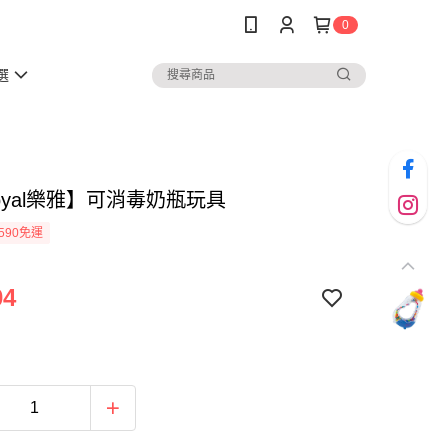
0
選
royal樂雅】可消毒奶瓶玩具
590免運
04