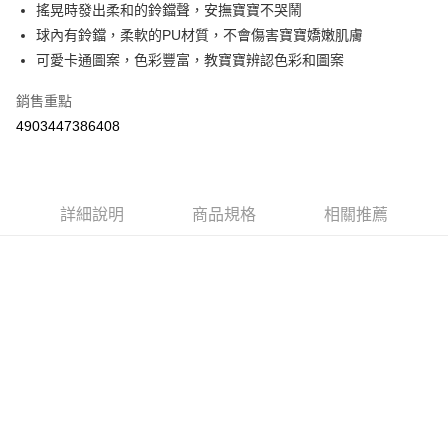
街口支付
搖晃時發出柔和的鈴鐺聲，安撫寶寶不哭鬧
球內有鈴鐺，柔軟的PU材質，不會傷害寶寶嬌嫩肌膚
悠遊付
可愛卡通圖案，色彩豐富，教寶寶辨認色彩和圖案
Google Pay
銷售重點
AFTEE先享後付
4903447386408
相關說明
【關於「AFTEE先享後付」】
ATM付款
AFTEE先享後付是「在收到商品之後才付款」的支付方式。 讓您購物簡單
便利好安心！
詳細說明
商品規格
相關推薦
１．簡單：不需註冊會員、不需綁卡、不需儲值。
運送方式
２．便利：只要手機號碼，簡訊認證，即可結帳。
３．安心：先確認商品／服務後，再付款。
宅配
每筆NT$100，滿NT$590(含以上)免運費
【「AFTEE先享後付」結帳流程】
１．於結帳方式選擇「AFTEE先享後付」後，將跳轉至「AFTEE先享後付」
離島宅配
結帳頁面，進行簡訊認證並確認金額後，即可完成結帳。
２．訂單成立數日內，您將收到繳費通知簡訊。
每筆NT$150，滿NT$890(含以上)免運費
３．收到繳費通知簡訊後14天內，點擊此簡訊中的連結，可透過四大超商／
ATM／網路銀行／等多元方式進行付款，方視為交易完成。
※ 請注意：結帳手續完成當下不需立刻繳費，但若您需要取消訂單，請聯絡
購買商品的店家。未經商家同意取消之訂單仍視為有效，需透過AFTEE先享
後付繳納相關費用。