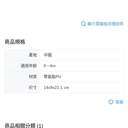
※ 交易是否成功請以「AFTEE先享後付 」之結帳頁面顯示為準，若有關於
是否繳費成功／繳費後需取消欲退款等相關疑問，請聯繫「AFTEE先享後付
客戶支援中心」
https://netprotections.freshdesk.com/support/home
【注意事項】
顯示電腦版詳細說明
１．透過由恩沛科技股份有限公司提供之「AFTEE先享後付」服務完成之交
易，需依本服務之必要範圍內提供個人資料，並將交易相關給付款項請求債
權轉讓予恩沛科技股份有限公司。
商品規格
２．關於個人資料處理事宜，請瀏覽以下網址：
https://aftee.tw/terms/#terms3
３．未成年的使用者請事先徵得法定代理人或監護人之同意方可使用
產地
中國
「AFTEE先享後付」，若未經同意申辦者引起之損失，本公司不負相關責
任。
適用年齡
0－6m
４．使用「AFTEE先享後付」時，將依據個別帳號之用戶狀況，依本公司即
時審查核予不同之上限額度；若仍有額度不足之情形，本公司將視審查結果
材質
聚氨酯PU
請求用戶進行身份認證。
５．嚴禁一人註冊多個帳號或使用他人資訊註冊。若發現惡意使用之情形，
尺寸
14x9x21.1 cm
恩沛科技股份有限公司將有權停止該用戶之使用額度並採取法律行動。
客服
商品相關分類 (1)