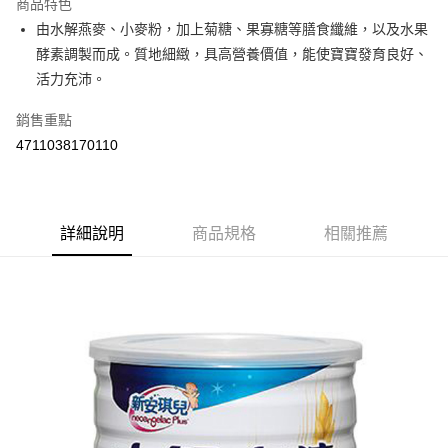
商品特色
Apple Pay
由水解燕麥、小麥粉，加上菊糖、果寡糖等膳食纖維，以及水果
酵素調製而成。質地細緻，具高營養價值，能使寶寶發育良好、
街口支付
活力充沛。
悠遊付
銷售重點
Google Pay
4711038170110
AFTEE先享後付
相關說明
【關於「AFTEE先享後付」】
詳細說明
商品規格
相關推薦
ATM付款
AFTEE先享後付是「在收到商品之後才付款」的支付方式。 讓您購物簡單
便利好安心！
１．簡單：不需註冊會員、不需綁卡、不需儲值。
運送方式
２．便利：只要手機號碼，簡訊認證，即可結帳。
３．安心：先確認商品／服務後，再付款。
全家取貨付款
每筆NT$60，滿NT$590(含以上)免運費
【「AFTEE先享後付」結帳流程】
１．於結帳方式選擇「AFTEE先享後付」後，將跳轉至「AFTEE先享後付」
付款後全家取貨
結帳頁面，進行簡訊認證並確認金額後，即可完成結帳。
２．訂單成立數日內，您將收到繳費通知簡訊。
每筆NT$60，滿NT$590(含以上)免運費
３．收到繳費通知簡訊後14天內，點擊此簡訊中的連結，可透過四大超商／
ATM／網路銀行／等多元方式進行付款，方視為交易完成。
7-11取貨付款