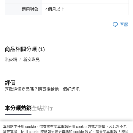
適用對象
4個月以上
客服
商品相關分類 (1)
米麥精
新安琪兒
評價
喜歡這個商品嗎？購買後給他一個好評吧
本分類熱銷
全站排行
本網站中使用 cookie，欲查詢有關本網站使用 cookie 方式之詳情，及若您不希
熱門標籤
望在電腦上使用 cookie 時應如何變更電腦的 cookie 設定，請參閱本網站「
隱私