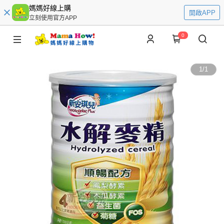
媽媽好線上購
開啟APP
立刻使用官方APP
0
1
/
1