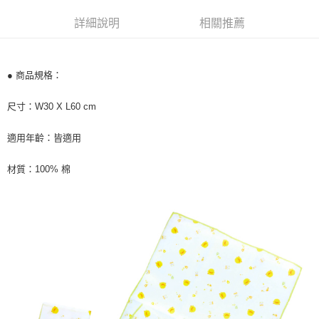
Apple Pay
詳細說明
相關推薦
街口支付
悠遊付
● 商品規格：
Google Pay
尺寸：W30 X L60 cm
AFTEE先享後付
相關說明
適用年齡：皆適用
【關於「AFTEE先享後付」】
ATM付款
AFTEE先享後付是「在收到商品之後才付款」的支付方式。 讓您購物簡單
便利好安心！
材質：100% 棉
１．簡單：不需註冊會員、不需綁卡、不需儲值。
運送方式
２．便利：只要手機號碼，簡訊認證，即可結帳。
３．安心：先確認商品／服務後，再付款。
全家取貨付款
每筆NT$60，滿NT$590(含以上)免運費
【「AFTEE先享後付」結帳流程】
１．於結帳方式選擇「AFTEE先享後付」後，將跳轉至「AFTEE先享後付」
付款後全家取貨
結帳頁面，進行簡訊認證並確認金額後，即可完成結帳。
２．訂單成立數日內，您將收到繳費通知簡訊。
每筆NT$60，滿NT$590(含以上)免運費
３．收到繳費通知簡訊後14天內，點擊此簡訊中的連結，可透過四大超商／
ATM／網路銀行／等多元方式進行付款，方視為交易完成。
7-11取貨付款
※ 請注意：結帳手續完成當下不需立刻繳費，但若您需要取消訂單，請聯絡