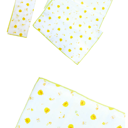
每筆NT$60，滿NT$590(含以上)免運費
購買商品的店家。未經商家同意取消之訂單仍視為有效，需透過AFTEE先享
後付繳納相關費用。
付款後7-11取貨
※ 交易是否成功請以「AFTEE先享後付 」之結帳頁面顯示為準，若有關於
是否繳費成功／繳費後需取消欲退款等相關疑問，請聯繫「AFTEE先享後付
每筆NT$60，滿NT$590(含以上)免運費
客戶支援中心」
https://netprotections.freshdesk.com/support/home
宅配
【注意事項】
１．透過由恩沛科技股份有限公司提供之「AFTEE先享後付」服務完成之交
每筆NT$100，滿NT$590(含以上)免運費
易，需依本服務之必要範圍內提供個人資料，並將交易相關給付款項請求債
權轉讓予恩沛科技股份有限公司。
離島宅配
２．關於個人資料處理事宜，請瀏覽以下網址：
每筆NT$150，滿NT$890(含以上)免運費
https://aftee.tw/terms/#terms3
３．未成年的使用者請事先徵得法定代理人或監護人之同意方可使用
「AFTEE先享後付」，若未經同意申辦者引起之損失，本公司不負相關責
任。
４．使用「AFTEE先享後付」時，將依據個別帳號之用戶狀況，依本公司即
時審查核予不同之上限額度；若仍有額度不足之情形，本公司將視審查結果
請求用戶進行身份認證。
５．嚴禁一人註冊多個帳號或使用他人資訊註冊。若發現惡意使用之情形，
恩沛科技股份有限公司將有權停止該用戶之使用額度並採取法律行動。