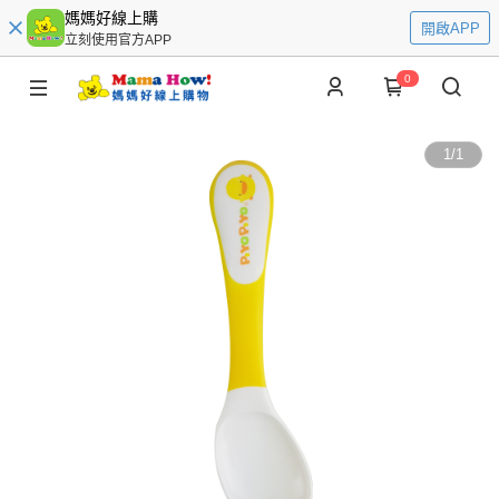
媽媽好線上購
開啟APP
立刻使用官方APP
0
1
/
1