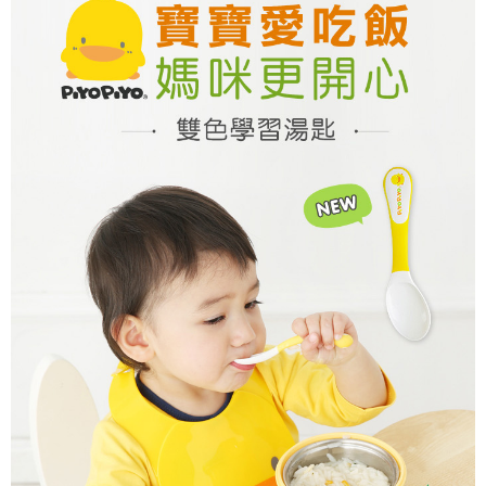
每筆NT$60，滿NT$590(含以上)免運費
購買商品的店家。未經商家同意取消之訂單仍視為有效，需透過AFTEE先享
後付繳納相關費用。
付款後7-11取貨
※ 交易是否成功請以「AFTEE先享後付 」之結帳頁面顯示為準，若有關於
是否繳費成功／繳費後需取消欲退款等相關疑問，請聯繫「AFTEE先享後付
每筆NT$60，滿NT$590(含以上)免運費
客戶支援中心」
https://netprotections.freshdesk.com/support/home
宅配
【注意事項】
１．透過由恩沛科技股份有限公司提供之「AFTEE先享後付」服務完成之交
每筆NT$100，滿NT$590(含以上)免運費
易，需依本服務之必要範圍內提供個人資料，並將交易相關給付款項請求債
權轉讓予恩沛科技股份有限公司。
離島宅配
２．關於個人資料處理事宜，請瀏覽以下網址：
每筆NT$150，滿NT$890(含以上)免運費
https://aftee.tw/terms/#terms3
３．未成年的使用者請事先徵得法定代理人或監護人之同意方可使用
「AFTEE先享後付」，若未經同意申辦者引起之損失，本公司不負相關責
任。
４．使用「AFTEE先享後付」時，將依據個別帳號之用戶狀況，依本公司即
時審查核予不同之上限額度；若仍有額度不足之情形，本公司將視審查結果
請求用戶進行身份認證。
５．嚴禁一人註冊多個帳號或使用他人資訊註冊。若發現惡意使用之情形，
恩沛科技股份有限公司將有權停止該用戶之使用額度並採取法律行動。