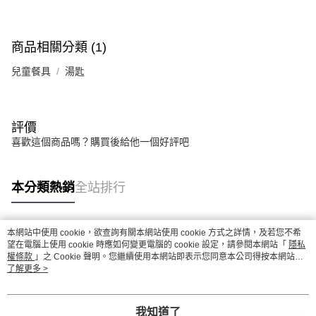
商品相關分類 (1)
兒童餐具
湯匙
評價
喜歡這個商品嗎？購買後給他一個好評吧
本分類熱銷
全站排行
本網站中使用 cookie，欲查詢有關本網站使用 cookie 方式之詳情，及若您不希
熱門標籤
望在電腦上使用 cookie 時應如何變更電腦的 cookie 設定，請參閱本網站「
隱私
權條款
」之 Cookie 聲明。您繼續使用本網站即表示您同意本公司得按本網站使
用條款之 Cookie 聲明使用 cookie。
了解更多 >
我知道了