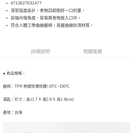
Apple Pay
4713627631477
深型弧度設計，食物舀起剛好一口的量。
街口支付
前端內彎角度，容易將食物放入口中。
悠遊付
符合人體工學曲線握柄，易握曲線防滑材質。
Google Pay
AFTEE先享後付
詳細說明
相關推薦
相關說明
【關於「AFTEE先享後付」】
ATM付款
AFTEE先享後付是「在收到商品之後才付款」的支付方式。 讓您購物簡單
便利好安心！
● 商品規格：
１．簡單：不需註冊會員、不需綁卡、不需儲值。
運送方式
２．便利：只要手機號碼，簡訊認證，即可結帳。
握柄：TPR 熱塑性彈性體/-20℃~100℃
３．安心：先確認商品／服務後，再付款。
全家取貨付款
每筆NT$60，滿NT$590(含以上)免運費
【「AFTEE先享後付」結帳流程】
湯匙／尺寸：長11.7 X 寬2.8 X 高1.9(cm)
１．於結帳方式選擇「AFTEE先享後付」後，將跳轉至「AFTEE先享後付」
付款後全家取貨
結帳頁面，進行簡訊認證並確認金額後，即可完成結帳。
產地：台灣
２．訂單成立數日內，您將收到繳費通知簡訊。
每筆NT$60，滿NT$590(含以上)免運費
３．收到繳費通知簡訊後14天內，點擊此簡訊中的連結，可透過四大超商／
ATM／網路銀行／等多元方式進行付款，方視為交易完成。
7-11取貨付款
※ 請注意：結帳手續完成當下不需立刻繳費，但若您需要取消訂單，請聯絡