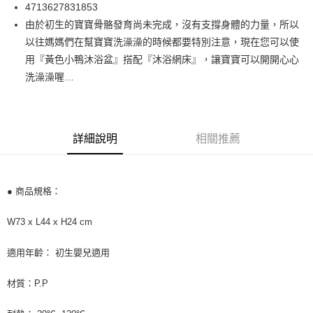
街口支付
4713627831853
由於初生的寶寶骨骼發育尚未完成，沒有支撐身體的力量，所以
悠遊付
以往媽媽們在幫寶寶洗澡澡的時候都要特別注意，現在您可以使
Google Pay
用『黃色小鴨沐浴盆』搭配『沐浴網床』，讓寶寶可以開開心心
洗澡澡喔…
AFTEE先享後付
相關說明
【關於「AFTEE先享後付」】
ATM付款
AFTEE先享後付是「在收到商品之後才付款」的支付方式。 讓您購物簡單
詳細說明
相關推薦
便利好安心！
１．簡單：不需註冊會員、不需綁卡、不需儲值。
運送方式
２．便利：只要手機號碼，簡訊認證，即可結帳。
３．安心：先確認商品／服務後，再付款。
宅配
● 商品規格：
每筆NT$100，滿NT$590(含以上)免運費
【「AFTEE先享後付」結帳流程】
１．於結帳方式選擇「AFTEE先享後付」後，將跳轉至「AFTEE先享後付」
W73 x L44 x H24 cm
離島宅配
結帳頁面，進行簡訊認證並確認金額後，即可完成結帳。
２．訂單成立數日內，您將收到繳費通知簡訊。
每筆NT$150，滿NT$890(含以上)免運費
適用年齡： 初生嬰兒適用
３．收到繳費通知簡訊後14天內，點擊此簡訊中的連結，可透過四大超商／
ATM／網路銀行／等多元方式進行付款，方視為交易完成。
※ 請注意：結帳手續完成當下不需立刻繳費，但若您需要取消訂單，請聯絡
材質：P.P
購買商品的店家。未經商家同意取消之訂單仍視為有效，需透過AFTEE先享
後付繳納相關費用。