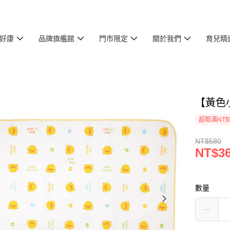
好康
品牌旗艦館
門市限定
關於我們
育兒精
【黃色
超取滿NT$
NT$580
NT$3
數量