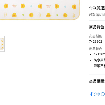
付款與運
超取滿NT$
付款方式
商品特色
信用卡一
商品編號
7428802
超商取貨
商品特色
LINE Pay
47136
防水高
Apple Pay
睡眠不
街口支付
悠遊付
商品相關分
Google Pa
居家寢具
分享
AFTEE先
相關說明