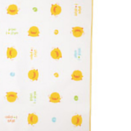
ee.tw/terms/#terms3
50，滿NT$890(含以上)免運費
年的使用者請事先徵得法定代理人或監護人之同意方可使用
E先享後付」，若未經同意申辦者引起之損失，本公司不負相關責
AFTEE先享後付」時，將依據個別帳號之用戶狀況，依本公司
核予不同之上限額度；若仍有額度不足之情形，本公司將視審查
用戶進行身份認證。
一人註冊多個帳號或使用他人資訊註冊。若發現惡意使用之情
科技股份有限公司將有權停止該用戶之使用額度並採取法律行