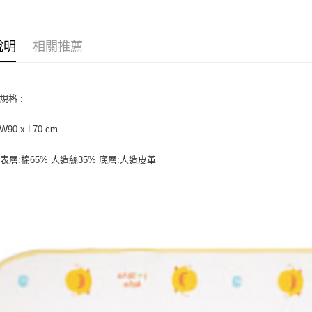
【關於「A
ATM付款
AFTEE
便利好安
１．簡單
說明
相關推薦
２．便利
運送方式
３．安心
全家取貨
【「AFT
規格 :
每筆NT$6
１．於結帳
付」結帳
W90 x L70 cm
付款後全
２．訂單
３．收到繳
每筆NT$6
／ATM／
表層:棉65% 人造絲35% 底層:人造皮革
※ 請注意
7-11取貨
絡購買商品
先享後付
每筆NT$6
※ 交易是
是否繳費成
付款後7-1
付客戶支
每筆NT$6
【注意事
宅配
１．透過由
交易，需
每筆NT$1
求債權轉
２．關於
離島宅配