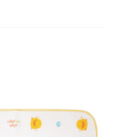
FTEE先享後付」】
先享後付是「在收到商品之後才付款」的支付方式。 讓您購物簡單
心！
：不需註冊會員、不需綁卡、不需儲值。
：只要手機號碼，簡訊認證，即可結帳。
：先確認商品／服務後，再付款。
付款
EE先享後付」結帳流程】
0，滿NT$590(含以上)免運費
方式選擇「AFTEE先享後付」後，將跳轉至「AFTEE先享後
頁面，進行簡訊認證並確認金額後，即可完成結帳。
家取貨
成立數日內，您將收到繳費通知簡訊。
費通知簡訊後14天內，點擊此簡訊中的連結，可透過四大超商
0，滿NT$590(含以上)免運費
網路銀行／等多元方式進行付款，方視為交易完成。
：結帳手續完成當下不需立刻繳費，但若您需要取消訂單，請聯
付款
的店家。未經商家同意取消之訂單仍視為有效，需透過AFTEE
繳納相關費用。
0，滿NT$590(含以上)免運費
否成功請以「AFTEE先享後付 」之結帳頁面顯示為準，若有關於
功／繳費後需取消欲退款等相關疑問，請聯繫「AFTEE先享後
1取貨
援中心」
https://netprotections.freshdesk.com/support/home
0，滿NT$590(含以上)免運費
項】
恩沛科技股份有限公司提供之「AFTEE先享後付」服務完成之
依本服務之必要範圍內提供個人資料，並將交易相關給付款項請
00，滿NT$590(含以上)免運費
讓予恩沛科技股份有限公司。
個人資料處理事宜，請瀏覽以下網址：