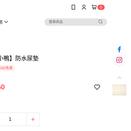
0
選
小鴨】防水尿墊
590免運
60