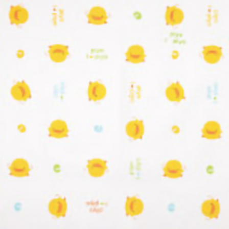
https://aft
每筆NT$1
３．未成
「AFTE
任。
４．使用「
即時審查
結果請求
５．嚴禁
形，恩沛
動。