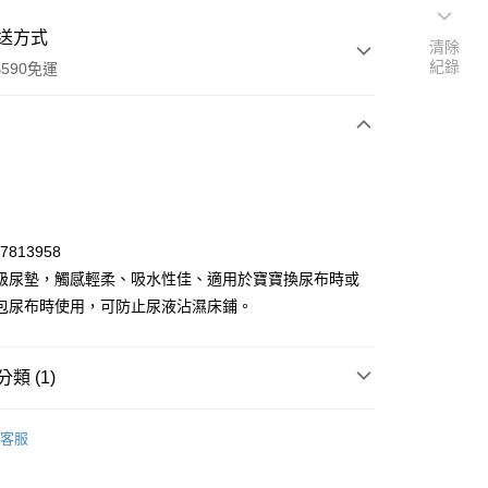
送方式
清除
紀錄
590免運
次付款
付款
27813958
級尿墊，觸感輕柔、吸水性佳、適用於寶寶換尿布時或
包尿布時使用，可防止尿液沾濕床鋪。
類 (1)
y
用品
隔尿墊
客服
享後付