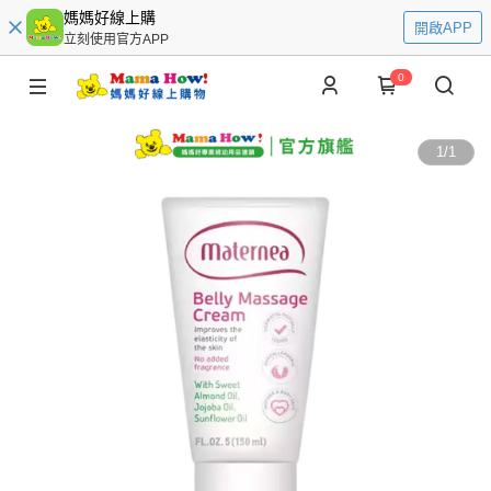
媽媽好線上購
開啟APP
立刻使用官方APP
0
1
/
1