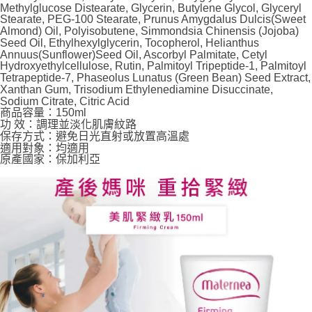
7-11取貨付款
Methylglucose Distearate, Glycerin, Butylene Glycol, Glyceryl
※ 請注意：結帳手續完成當下不需立刻繳費，但若您需要取消訂單，請聯絡
Stearate, PEG-100 Stearate, Prunus Amygdalus Dulcis(Sweet
每筆NT$60，滿NT$590(含以上)免運費
購買商品的店家。未經商家同意取消之訂單仍視為有效，需透過AFTEE先享
Almond) Oil, Polyisobutene, Simmondsia Chinensis (Jojoba)
後付繳納相關費用。
Seed Oil, Ethylhexylglycerin, Tocopherol, Helianthus
付款後7-11取貨
※ 交易是否成功請以「AFTEE先享後付 」之結帳頁面顯示為準，若有關於
Annuus(Sunflower)Seed Oil, Ascorbyl Palmitate, Cetyl
是否繳費成功／繳費後需取消欲退款等相關疑問，請聯繫「AFTEE先享後付
每筆NT$60，滿NT$590(含以上)免運費
Hydroxyethylcellulose, Rutin, Palmitoyl Tripeptide-1, Palmitoyl
客戶支援中心」
https://netprotections.freshdesk.com/support/home
Tetrapeptide-7, Phaseolus Lunatus (Green Bean) Seed Extract,
Xanthan Gum, Trisodium Ethylenediamine Disuccinate,
宅配
【注意事項】
Sodium Citrate, Citric Acid
１．透過由恩沛科技股份有限公司提供之「AFTEE先享後付」服務完成之交
每筆NT$100，滿NT$590(含以上)免運費
商品容量：150ml
易，需依本服務之必要範圍內提供個人資料，並將交易相關給付款項請求債
功 效：調理並淡化肌膚紋路
權轉讓予恩沛科技股份有限公司。
保存方式：避免日光直射或放置高溫處
離島宅配
２．關於個人資料處理事宜，請瀏覽以下網址：
適用對象：均適用
每筆NT$150，滿NT$890(含以上)免運費
原產國家：保加利亞
https://aftee.tw/terms/#terms3
３．未成年的使用者請事先徵得法定代理人或監護人之同意方可使用
「AFTEE先享後付」，若未經同意申辦者引起之損失，本公司不負相關責
任。
４．使用「AFTEE先享後付」時，將依據個別帳號之用戶狀況，依本公司即
時審查核予不同之上限額度；若仍有額度不足之情形，本公司將視審查結果
請求用戶進行身份認證。
５．嚴禁一人註冊多個帳號或使用他人資訊註冊。若發現惡意使用之情形，
恩沛科技股份有限公司將有權停止該用戶之使用額度並採取法律行動。