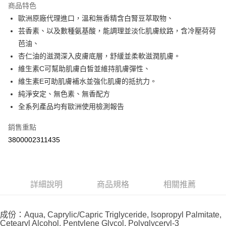
商品特色
Apple Pay
歐洲原廠代理進口，溫和無香精含白腎豆萃取物、
芸香素、以及數種氨基酸，能調理並淡化肌膚紋路，含冷壓荷荷
街口支付
芭油、
悠遊付
杏仁油的滋潤深入皮膚底層，舒緩並柔軟滋潤肌膚。
維生素C可幫助肌膚白皙並維持肌膚彈性、
Google Pay
維生素E可助肌膚補水並強化肌膚的抵抗力。
AFTEE先享後付
純淨安定、無色素、無香配方
相關說明
全系列產品均有歐洲使用檢測報告
【關於「AFTEE先享後付」】
ATM付款
AFTEE先享後付是「在收到商品之後才付款」的支付方式。 讓您購物簡單
銷售重點
便利好安心！
3800002311435
１．簡單：不需註冊會員、不需綁卡、不需儲值。
運送方式
２．便利：只要手機號碼，簡訊認證，即可結帳。
３．安心：先確認商品／服務後，再付款。
全家取貨付款
每筆NT$60，滿NT$590(含以上)免運費
【「AFTEE先享後付」結帳流程】
詳細說明
商品規格
相關推薦
１．於結帳方式選擇「AFTEE先享後付」後，將跳轉至「AFTEE先享後付」
付款後全家取貨
結帳頁面，進行簡訊認證並確認金額後，即可完成結帳。
２．訂單成立數日內，您將收到繳費通知簡訊。
每筆NT$60，滿NT$590(含以上)免運費
成份：Aqua, Caprylic/Capric Triglyceride, Isopropyl Palmitate,
３．收到繳費通知簡訊後14天內，點擊此簡訊中的連結，可透過四大超商／
Cetearyl Alcohol, Pentylene Glycol, Polyglyceryl-3
ATM／網路銀行／等多元方式進行付款，方視為交易完成。