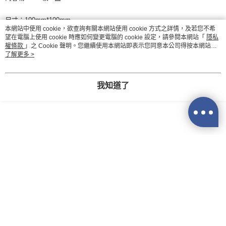
每筆NT$60，滿NT$590(含以上)免運費
購買商品的店家。未經商家同意取消之訂單仍視為有效，需透過AFTEE先享
後付繳納相關費用。
尺寸：100mm*100mm
付款後7-11取貨
※ 交易是否成功請以「AFTEE先享後付 」之結帳頁面顯示為準，若有關於
本網站中使用 cookie，欲查詢有關本網站使用 cookie 方式之詳情，及若您不希
是否繳費成功／繳費後需取消欲退款等相關疑問，請聯繫「AFTEE先享後付
每筆NT$60，滿NT$590(含以上)免運費
望在電腦上使用 cookie 時應如何變更電腦的 cookie 設定，請參閱本網站「
隱私
客戶支援中心」
https://netprotections.freshdesk.com/support/home
材質說明：嫘縈水針布
權條款
」之 Cookie 聲明。您繼續使用本網站即表示您同意本公司得按本網站使
宅配
用條款之 Cookie 聲明使用 cookie。
了解更多 >
【注意事項】
產地：台灣
１．透過由恩沛科技股份有限公司提供之「AFTEE先享後付」服務完成之交
每筆NT$100，滿NT$590(含以上)免運費
易，需依本服務之必要範圍內提供個人資料，並將交易相關給付款項請求債
權轉讓予恩沛科技股份有限公司。
離島宅配
我知道了
２．關於個人資料處理事宜，請瀏覽以下網址：
每筆NT$150，滿NT$890(含以上)免運費
https://aftee.tw/terms/#terms3
３．未成年的使用者請事先徵得法定代理人或監護人之同意方可使用
「AFTEE先享後付」，若未經同意申辦者引起之損失，本公司不負相關責
任。
４．使用「AFTEE先享後付」時，將依據個別帳號之用戶狀況，依本公司即
時審查核予不同之上限額度；若仍有額度不足之情形，本公司將視審查結果
請求用戶進行身份認證。
５．嚴禁一人註冊多個帳號或使用他人資訊註冊。若發現惡意使用之情形，
恩沛科技股份有限公司將有權停止該用戶之使用額度並採取法律行動。