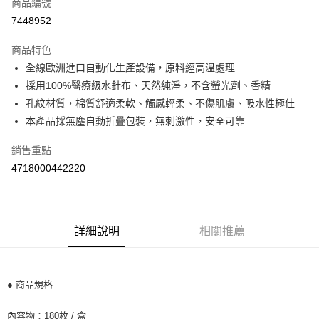
商品編號
Apple Pay
7448952
街口支付
商品特色
悠遊付
全線歐洲進口自動化生產設備，原料經高溫處理
Google Pay
採用100%醫療級水針布、天然純淨，不含螢光劑、香精
孔紋材質，棉質舒適柔軟、觸感輕柔、不傷肌膚、吸水性極佳
AFTEE先享後付
本產品採無塵自動折疊包裝，無刺激性，安全可靠
相關說明
【關於「AFTEE先享後付」】
銷售重點
ATM付款
AFTEE先享後付是「在收到商品之後才付款」的支付方式。 讓您購物簡單
4718000442220
便利好安心！
１．簡單：不需註冊會員、不需綁卡、不需儲值。
運送方式
２．便利：只要手機號碼，簡訊認證，即可結帳。
３．安心：先確認商品／服務後，再付款。
全家取貨付款
每筆NT$60，滿NT$590(含以上)免運費
詳細說明
相關推薦
【「AFTEE先享後付」結帳流程】
１．於結帳方式選擇「AFTEE先享後付」後，將跳轉至「AFTEE先享後付」
付款後全家取貨
結帳頁面，進行簡訊認證並確認金額後，即可完成結帳。
２．訂單成立數日內，您將收到繳費通知簡訊。
每筆NT$60，滿NT$590(含以上)免運費
３．收到繳費通知簡訊後14天內，點擊此簡訊中的連結，可透過四大超商／
● 商品規格
ATM／網路銀行／等多元方式進行付款，方視為交易完成。
7-11取貨付款
※ 請注意：結帳手續完成當下不需立刻繳費，但若您需要取消訂單，請聯絡
內容物：180枚 / 盒